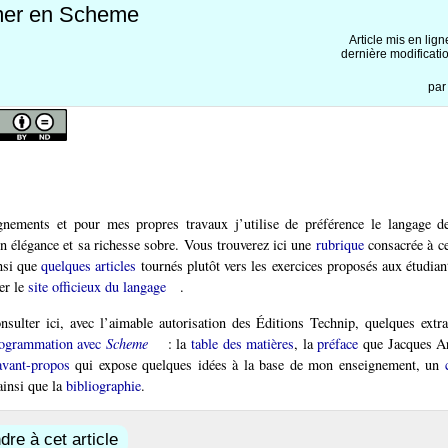
er en Scheme
Article mis en lign
dernière modificati
pa
nements et pour mes propres travaux j’utilise de préférence le langage 
n élégance et sa richesse sobre. Vous trouverez ici une
rubrique
consacrée à ce
nsi que
quelques articles
tournés plutôt vers les exercices proposés aux étudian
er le
site officieux du langage
.
sulter ici, avec l’aimable autorisation des Éditions Technip, quelques extr
programmation avec
Scheme
: la
table des matières
, la
préface
que Jacques Ar
avant-propos
qui expose quelques idées à la base de mon enseignement, un
insi que la
bibliographie
.
re à cet article