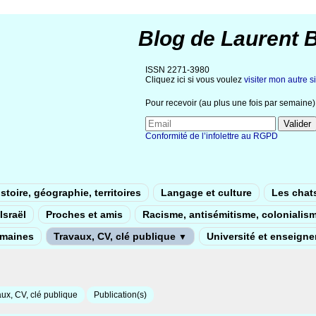
Blog de Laurent 
ISSN 2271-3980
Cliquez ici si vous voulez
visiter mon autre si
Pour recevoir (au plus une fois par semaine) 
Conformité de l’infolettre au RGPD
stoire, géographie, territoires
Langage et culture
Les chat
Israël
Proches et amis
Racisme, antisémitisme, colonialis
umaines
Travaux, CV, clé publique
Université et enseign
▼
ux, CV, clé publique
Publication(s)