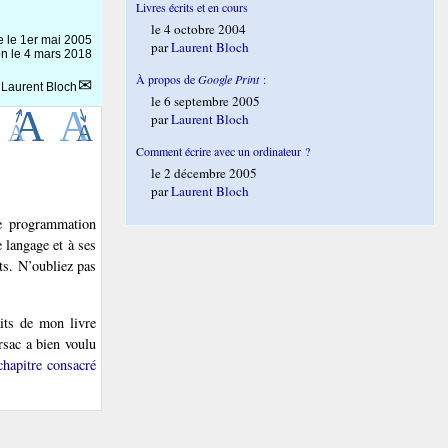
Livres écrits et en cours
le 4 octobre 2004
e le
1er mai 2005
par
Laurent Bloch
on le 4 mars 2018
À propos de
Google Print
:
r
Laurent Bloch
le 6 septembre 2005
par
Laurent Bloch
Comment écrire avec un ordinateur ?
le 2 décembre 2005
par
Laurent Bloch
de programmation
 langage et à ses
ts. N’oubliez pas
aits de mon livre
sac a bien voulu
chapitre consacré