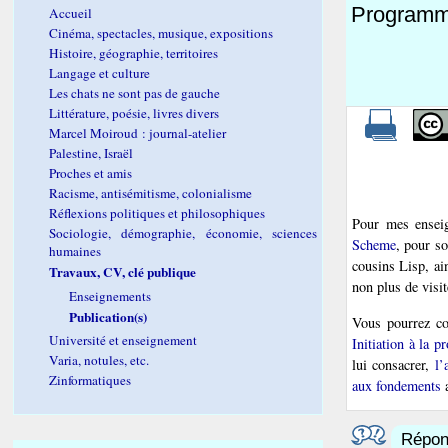
Programm
Accueil
Cinéma, spectacles, musique, expositions
Histoire, géographie, territoires
Langage et culture
Les chats ne sont pas de gauche
Littérature, poésie, livres divers
Marcel Moiroud : journal-atelier
Palestine, Israël
Proches et amis
Racisme, antisémitisme, colonialisme
Réflexions politiques et philosophiques
Pour mes enseig
Sociologie, démographie, économie, sciences
Scheme
, pour so
humaines
cousins Lisp, ai
Travaux, CV, clé publique
non plus de visit
Enseignements
Publication(s)
Vous pourrez con
Université et enseignement
Initiation à la 
Varia, notules, etc.
lui consacrer,
l’
Zinformatiques
aux fondements
a
Répond