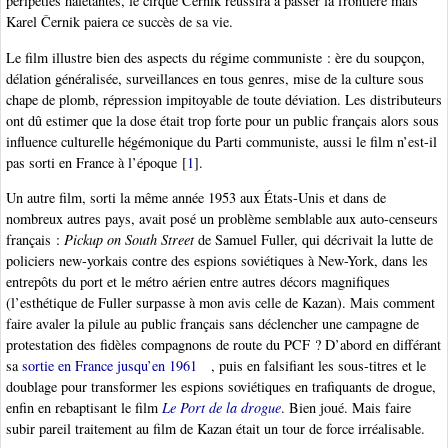
péripéties haletantes, le cirque Černik réussira à passer la frontière mais
Karel Černik paiera ce succès de sa vie.
Le film illustre bien des aspects du régime communiste : ère du soupçon,
délation généralisée, surveillances en tous genres, mise de la culture sous
chape de plomb, répression impitoyable de toute déviation. Les distributeurs
ont dû estimer que la dose était trop forte pour un public français alors sous
influence culturelle hégémonique du Parti communiste, aussi le film n’est-il
pas sorti en France à l’époque
[
1
]
.
Un autre film, sorti la même année 1953 aux États-Unis et dans de
nombreux autres pays, avait posé un problème semblable aux auto-censeurs
français :
Pickup on South Street
de Samuel Fuller, qui décrivait la lutte de
policiers new-yorkais contre des espions soviétiques à New-York, dans les
entrepôts du port et le métro aérien entre autres décors magnifiques
(l’esthétique de Fuller surpasse à mon avis celle de Kazan). Mais comment
faire avaler la pilule au public français sans déclencher une campagne de
protestation des fidèles compagnons de route du PCF ? D’abord en différant
sa
sortie en France jusqu’en 1961
, puis en falsifiant les sous-titres et le
doublage pour transformer les espions soviétiques en trafiquants de drogue,
enfin en rebaptisant le film
Le Port de la drogue
. Bien joué. Mais faire
subir pareil traitement au film de Kazan était un tour de force irréalisable.