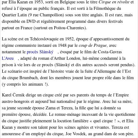
par Elia Kazan en 1953, sorti en Belgique sous le titre
Cirque en révolte
et
refusé à l’époque au public français. Il est sorti à la Filmothèque du
Quartier Latin (9 rue Champollion) sous son titre anglais. Il est rare, mais
disponible en DVD et régulièrement programmé dans divers festivals
partout en France (surtout en Poitou-Charentes).
La scène est en Tchécoslovaquie en 1952, époque d’appesantissement du
régime communiste instauré en 1948 par le
coup de Prague
, avec
notamment le
procès Slánský
, évoqué par le film de Costa-Gavras
L’Aveu
, adapté du roman d’Arthur London, lui-même condamné à la
prison à vie lors de ce procès (Slánský et dix autres accusés seront pendus).
Le scénario est inspiré de l’histoire vraie de la fuite d’Allemagne de l’Est
du cirque Brumbach, dont les membres jouent leur propre rôle dans le film
(y compris les animaux !).
Karel Černik dirige un cirque créé par ses parents du temps de l’Empire
austro-hongrois et aujourd’hui nationalisé par le régime. Avec lui sa mère,
sa jeune seconde épouse Zama et Tereza, la fille que lui a donnée sa
première épouse, décédée. Le remue-ménage incessant de la vie quotidienne
du cirque justifie pleinement la locution familière « quel cirque ! », et Elia
Kazan y montre son talent pour les scènes agitées et vivantes. Tereza est
amoureuse d’un employé du cirque, Joe Vosdek, au grand dam de son père.