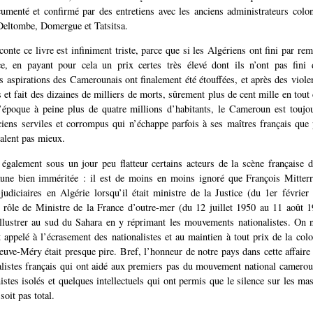
cumenté et confirmé par des entretiens avec les anciens administrateurs col
 Deltombe, Domergue et Tatsitsa.
conte ce livre est infiniment triste, parce que si les Algériens ont fini par rem
ce, en payant pour cela un prix certes très élevé dont ils n’ont pas fini 
s aspirations des Camerounais ont finalement été étouffées, et après des viole
s et fait des dizaines de milliers de morts, sûrement plus de cent mille en tout
’époque à peine plus de quatre millions d’habitants, le Cameroun est toujo
ciens serviles et corrompus qui n’échappe parfois à ses maîtres français que
valent pas mieux.
également sous un jour peu flatteur certains acteurs de la scène française d
aune bien imméritée : il est de moins en moins ignoré que François Mitterra
-judiciaires en Algérie lorsqu’il était ministre de la Justice (du 1er févrie
 rôle de Ministre de la France d’outre-mer (du 12 juillet 1950 au 11 août 1
illustrer au sud du Sahara en y réprimant les mouvements nationalistes. On 
t appelé à l’écrasement des nationalistes et au maintien à tout prix de la colo
e-Méry était presque pire. Bref, l’honneur de notre pays dans cette affaire
listes français qui ont aidé aux premiers pas du mouvement national camerou
tes isolés et quelques intellectuels qui ont permis que le silence sur les ma
oit pas total.