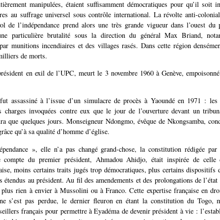
ntièrement manipulées, étaient suffisamment démocratiques pour qu’il soit in
bres au suffrage universel sous contrôle international. La révolte anti-colonial
vol de l’indépendance prend alors une très grande vigueur dans l’ouest du p
ne particulière brutalité sous la direction du général Max Briand, not
r munitions incendiaires et des villages rasés. Dans cette région densémen
illiers de morts.
résident en exil de l’UPC, meurt le 3 novembre 1960 à Genève, empoisonné
fut assassiné à l’issue d’un simulacre de procès à Yaoundé en 1971 : les 
s charges invoquées contre eux que le jour de l’ouverture devant un tribuna
ura que quelques jours. Monseigneur Ndongmo, évêque de Nkongsamba, con
 grâce qu’à sa qualité d’homme d’église.
épendance », elle n’a pas changé grand-chose, la constitution rédigée par
e compte du premier président, Ahmadou Ahidjo, était inspirée de celle
aise, moins certains traits jugés trop démocratiques, plus certains dispositifs 
s étendus au président. Au fil des amendements et des prolongations de l’état 
t plus rien à envier à Mussolini ou à Franco. Cette expertise française en droi
ne s’est pas perdue, le dernier fleuron en étant la constitution du Togo, 
seillers français pour permettre à Eyadéma de devenir président à vie : l’estab