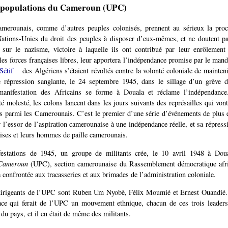
 populations du Cameroun (UPC)
merounais, comme d’autres peuples colonisés, prennent au sérieux la proc
ations-Unies du droit des peuples à disposer d’eux-mêmes, et ne doutent pa
 sur le nazisme, victoire à laquelle ils ont contribué par leur enrôlement 
 les forces françaises libres, leur apportera l’indépendance promise par le ma
Sétif
des Algériens s’étaient révoltés contre la volonté coloniale de mainteni
e répression sanglante, le 24 septembre 1945, dans le sillage d’un grève 
anifestation des Africains se forme à Douala et réclame l’indépendance
té molesté, les colons lancent dans les jours suivants des représailles qui vont
s parmi les Camerounais. C’est le premier d’une série d’événements de plus 
r l’essor de l’aspiration camerounaise à une indépendance réelle, et sa répressi
aises et leurs hommes de paille camerounais.
estations de 1945, un groupe de militants crée, le 10 avril 1948 à Doua
 Cameroun
(UPC), section camerounaise du Rassemblement démocratique afr
a confrontée aux tracasseries et aux brimades de l’administration coloniale.
dirigeants de l’UPC sont Ruben Um Nyobè, Félix Moumié et Ernest Ouandié.
ace qui ferait de l’UPC un mouvement ethnique, chacun de ces trois leaders 
 du pays, et il en était de même des militants.