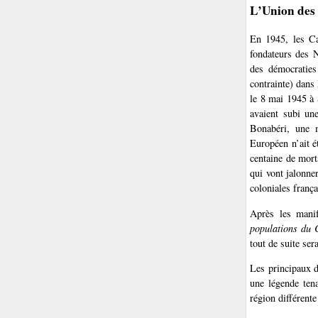
L’Union des
En 1945, les Ca
fondateurs des N
des démocraties
contrainte) dans
le 8 mai 1945 à
avaient subi un
Bonabéri, une m
Européen n’ait é
centaine de mort
qui vont jalonne
coloniales franç
Après les manif
populations du
tout de suite ser
Les principaux 
une légende ten
région différente