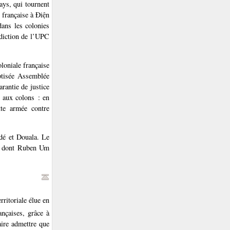
ays, qui tournent
 française à Điện
ans les colonies
rdiction de l’UPC
loniale française
ptisée Assemblée
rantie de justice
t aux colons : en
tte armée contre
dé et Douala. Le
s, dont Ruben Um
ritoriale élue en
ançaises, grâce à
aire admettre que