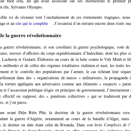
vait bien cela, lui qui avait assassiné sur ses instructions le premier pr
t élu, Sylvanus Olympio.
ssible ici de résumer tout l’enchaînement de ces événements tragiques, nou
rage et au
site qui le complète
. J’essaierai d’en extraire encore deux traits m
de la guerre révolutionnaire
a guerre révolutionnaire, et son corollaire la guerre psychologique, sont de 
çaise, œuvres d’officiers du corps expéditionnaire d’Indochine, dont les plus cé
 Lacheroy et Godard. Élaborées au cours de la lutte contre le Việt Minh et li
s méthodes et de celles des régimes totalitaires stalinien et nazi, les traits les
ment et le contrôle des populations par l’armée, le cas échéant leur séque
rôlement dans des « organisations de masse » militarisées, la propagande i
 la torture appliquée aux adversaires comme aux éléments « suspects » parmi
ion et l’assassinat politique érigés en principes de gouvernement, l’internemen
re effectif ou supposé, des « punitions collectives » qui se traduisent par
es, et j’en passe.
am avant Điện Biên Phù, la doctrine de la guerre révolutionnaire ser
dant la guerre d’Algérie, notamment au cours de la bataille d’Alger, mais 
ir, le dernier en date étant celui du Rwanda. Dans son livre
Complices de l
nda
Patrick de Saint-Exupéry décrit en effet comment des militaires fra