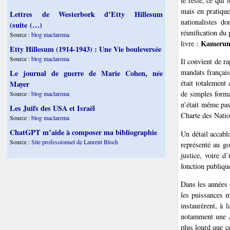
le reste, ce qui 
mais en pratique
Lettres de Westerbork d’Etty Hillesum
nationalistes d
(suite (…)
réunification du
Source :
blog maclarema
Kamerun
livre :
Etty Hillesum (1914-1943) : Une Vie bouleversée
Source :
blog maclarema
Il convient de ra
mandats français 
Le journal de guerre de Marie Cohen, née
était totalement 
Mayer
de simples formal
Source :
blog maclarema
n’était même pas
Les Juifs des USA et Israël
Charte des Nation
Source :
blog maclarema
ChatGPT m’aide à composer ma bibliographie
Un détail accabla
Source :
Site professionnel de Laurent Bloch
représenté au go
justice, voire d
fonction publiqu
Dans les années 
les puissances m
instaurèrent, à 
notamment une A
plus lourd que ce