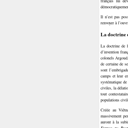
français lui de
démocratiquemen
Il n’est pas po
renvoyer à l’ouv
La doctrine 
La doctrine de l
d’invention fran
colonels Argoud,
de certaine de se
sont l’embrigade
camps et leur en
systématique de
civiles, la délat
tout contestatai
populations civil
Créée au Viêtn
massivement pen
auront à la sub
France au Rwa