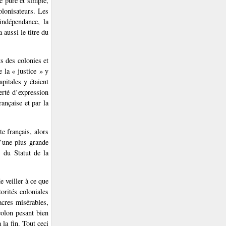
ie pure et simple,
olonisateurs. Les
indépendance, la
aussi le titre du
ts des colonies et
e la « justice » y
apitales y étaient
berté d’expression
ançaise et par la
te français, alors
d’une plus grande
. du Statut de la
 veiller à ce que
orités coloniales
acres misérables,
olon pesant bien
 la fin. Tout ceci