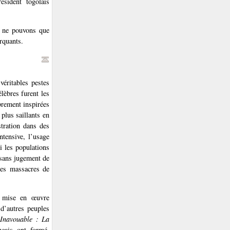
ésident togolais
s ne pouvons que
arquants.
véritables pestes
lèbres furent les
brement inspirées
 plus saillants en
stration dans des
ntensive, l’usage
 les populations
t sans jugement de
 des massacres de
a mise en œuvre
d’autres peuples
’Inavouable : La
nçais ont formé,