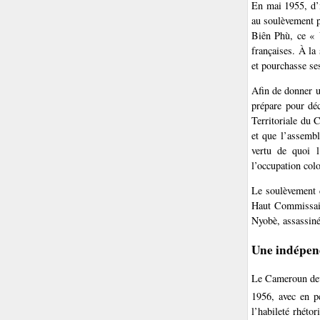
En mai 1955, d’i
au soulèvement p
Biên Phù, ce « 
françaises. À la
et pourchasse ses
Afin de donner u
prépare pour dé
Territoriale du 
et que l’assembl
vertu de quoi l
l’occupation colo
Le soulèvement 
Haut Commissair
Nyobè, assassiné
Une indépen
Le Cameroun devi
1956, avec en p
l’habileté rhéto