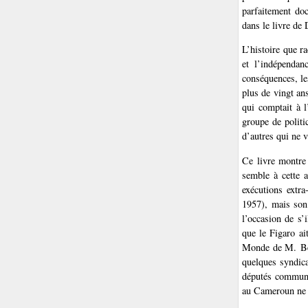
parfaitement do
dans le livre de
L’histoire que ra
et l’indépendan
conséquences, le
plus de vingt an
qui comptait à l
groupe de politi
d’autres qui ne 
Ce livre montre 
semble à cette 
exécutions extra
1957), mais son
l’occasion de s’
que le Figaro ai
Monde de M. Beuv
quelques syndica
députés communis
au Cameroun ne s