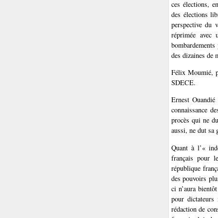
ces élections, e
des élections li
perspective du 
réprimée avec u
bombardements pa
des dizaines de m
Félix Moumié, p
SDECE.
Ernest Ouandié 
connaissance de
procès qui ne d
aussi, ne dut sa
Quant à l’« ind
français pour l
république franç
des pouvoirs plu
ci n’aura bientô
pour dictateurs 
rédaction de con