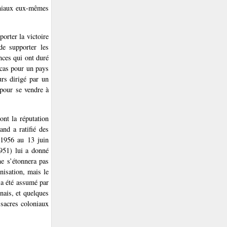
oniaux eux-mêmes
porter la victoire
de supporter les
nces qui ont duré
 cas pour un pays
urs dirigé par un
 pour se vendre à
ont la réputation
nd a ratifié des
r 1956 au 13 juin
951) lui a donné
ne s’étonnera pas
nisation, mais le
 a été assumé par
nais, et quelques
ssacres coloniaux