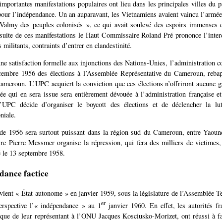
mportantes manifestations populaires ont lieu dans les principales villes du p
our l’indépendance. Un an auparavant, les Vietnamiens avaient vaincu l’armée
Valmy des peuples colonisés », ce qui avait soulevé des espoirs immenses d
 suite de ces manifestations le Haut Commissaire Roland Pré prononce l’inte
 militants, contraints d’entrer en clandestinité.
ne satisfaction formelle aux injonctions des Nations-Unies, l’administration co
cembre 1956 des élections à l’Assemblée Représentative du Cameroun, reba
Cameroun. L’UPC acquiert la conviction que ces élections n’offriront aucune ga
ée qui en sera issue sera entièrement dévouée à l’administration française e
’UPC décide d’organiser le boycott des élections et de déclencher la lu
niale.
de 1956 sera surtout puissant dans la région sud du Cameroun, entre Yaoun
e Pierre Messmer organise la répression, qui fera des milliers de victime
 le 13 septembre 1958.
dance factice
ent « État autonome » en janvier 1959, sous la législature de l’Assemblée Ter
er
erspective l’« indépendance » au 1
janvier 1960. En effet, les autorités fr
rique de leur représentant à l’ONU Jacques Kosciusko-Morizet, ont réussi à f