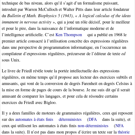
technique de bas niveau, alors qu’il s’agit d’un formalisme puissant,
introduit par Warren McCulloch et Walter Pitts dans leur article fondateur
du
Bulletin of Math. Biophysics 5 (1943)
, «
A logical calculus of the ideas
immanent in nervous activity
», qui a joué un rôle décisif, pour le meilleur
et pour le pire, dans la naissance de l’informatique moderne et de
l’intelligence artificielle. C’est
Ken Thompson
qui a publié en 1968 le
premier article consacré à l’utilisation concrète des expressions régulières
dans une perspective de programmation informatique, en l’occurrence un
compilateur d’expressions régulières, précurseur de l’éditeur de texte
ed
sous Unix.
Le livre de Friedl révèle toute la portée intellectuelle des expressions
régulières, en même temps qu’il propose aux lecteur des exercices subtils et
amusants, qui vont de la conversion de degrés Farenheit en degrés Celsius à
la mise en forme de pages de cours de la bourse. Je me suis dit qu’il serait
amusant de comparer les langages, et pour cela de résoudre certains
exercices du Friedl avec Bigloo.
Il y a deux familles de moteurs de grammaires régulières, ceux qui reposent
sur des
automates à états finis
déterministes
(
DFA
dans la suite), et
ceux qui utilisent les automates à états finis
non-déterministes
(
NFA
dans la suite). Il n’est pas dans mon propos d’écrire un texte sur la
théorie