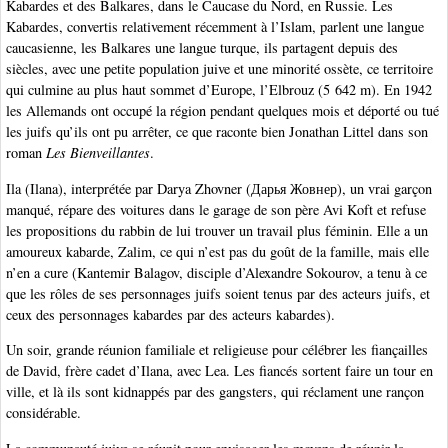
Kabardes et des Balkares, dans le Caucase du Nord, en Russie. Les
Kabardes, convertis relativement récemment à l’Islam, parlent une langue
caucasienne, les Balkares une langue turque, ils partagent depuis des
siècles, avec une petite population juive et une minorité ossète, ce territoire
qui culmine au plus haut sommet d’Europe, l’Elbrouz (5 642 m). En 1942
les Allemands ont occupé la région pendant quelques mois et déporté ou tué
les juifs qu’ils ont pu arrêter, ce que raconte bien Jonathan Littel dans son
roman
Les Bienveillantes
.
Ila (Ilana), interprétée par Darya Zhovner (Дарья Жовнер), un vrai garçon
manqué, répare des voitures dans le garage de son père Avi Koft et refuse
les propositions du rabbin de lui trouver un travail plus féminin. Elle a un
amoureux kabarde, Zalim, ce qui n’est pas du goût de la famille, mais elle
n’en a cure (Kantemir Balagov, disciple d’Alexandre Sokourov, a tenu à ce
que les rôles de ses personnages juifs soient tenus par des acteurs juifs, et
ceux des personnages kabardes par des acteurs kabardes).
Un soir, grande réunion familiale et religieuse pour célébrer les fiançailles
de David, frère cadet d’Ilana, avec Lea. Les fiancés sortent faire un tour en
ville, et là ils sont kidnappés par des gangsters, qui réclament une rançon
considérable.