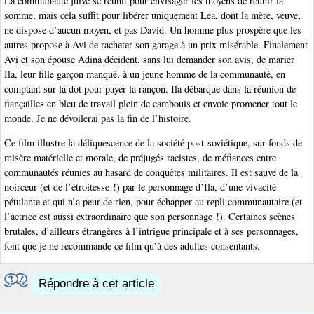
La communauté juive se réunit pour envisager les moyens de réunir la
somme, mais cela suffit pour libérer uniquement Lea, dont la mère, veuve,
ne dispose d’aucun moyen, et pas David. Un homme plus prospère que les
autres propose à Avi de racheter son garage à un prix misérable. Finalement
Avi et son épouse Adina décident, sans lui demander son avis, de marier
Ila, leur fille garçon manqué, à un jeune homme de la communauté, en
comptant sur la dot pour payer la rançon. Ila débarque dans la réunion de
fiançailles en bleu de travail plein de cambouis et envoie promener tout le
monde. Je ne dévoilerai pas la fin de l’histoire.
Ce film illustre la déliquescence de la société post-soviétique, sur fonds de
misère matérielle et morale, de préjugés racistes, de méfiances entre
communautés réunies au hasard de conquêtes militaires. Il est sauvé de la
noirceur (et de l’étroitesse !) par le personnage d’Ila, d’une vivacité
pétulante et qui n’a peur de rien, pour échapper au repli communautaire (et
l’actrice est aussi extraordinaire que son personnage !). Certaines scènes
brutales, d’ailleurs étrangères à l’intrigue principale et à ses personnages,
font que je ne recommande ce film qu’à des adultes consentants.
Répondre à cet article