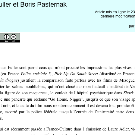
ller et Boris Pasternak
Article mis en ligne le
23
dernière modification
pa
uel Fuller sont parmi ceux qui m’ont procuré les impressions les plus vives 
(en France
Police spéciale !
),
Pick Up On South Street
(distribué en France
 la drogue
) justifient la comparaison faite parfois avec les films de Mizoguc
citer les scènes inoubliables, qui m’ont cloué sur mon fauteuil : le début de
Na
 la figure de son maquereau, le couloir de l’hôpital psychiatrique dans
Shock
ec une pancarte qui réclame “Go Home, Nigger”, jusqu’à ce que son visage ap
est noir, et la suite du film nous montrera comment il est devenu fou, premier é
te, escorté par la police fédérale jusqu’à l’entrée de l’université entre deu
s.
qui est récemment passée à France-Culture dans l’émission de Laure Adler, vi