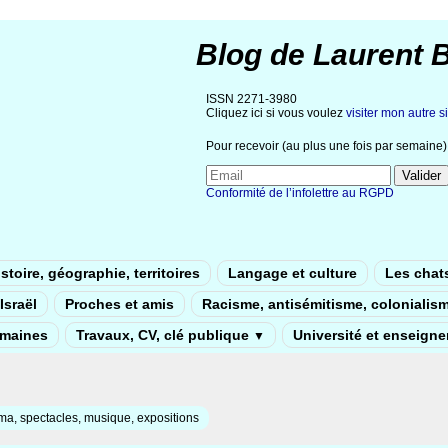
Blog de Laurent 
ISSN 2271-3980
Cliquez ici si vous voulez
visiter mon autre si
Pour recevoir (au plus une fois par semaine) 
Conformité de l’infolettre au RGPD
stoire, géographie, territoires
Langage et culture
Les chat
Israël
Proches et amis
Racisme, antisémitisme, colonialis
umaines
Travaux, CV, clé publique
Université et enseign
▼
a, spectacles, musique, expositions