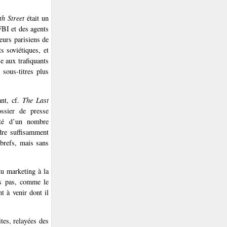
h Street
était un
FBI et des agents
eurs parisiens de
s soviétiques, et
se aux trafiquants
sous-titres plus
ant, cf.
The Last
ssier de presse
ité d’un nombre
ndre suffisamment
 brefs, mais sans
du marketing à la
ils pas, comme le
t à venir dont il
ites, relayées des