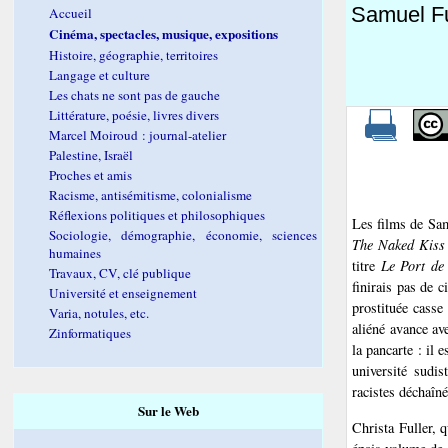
Samuel Fu
Accueil
Cinéma, spectacles, musique, expositions
Histoire, géographie, territoires
Langage et culture
Les chats ne sont pas de gauche
Littérature, poésie, livres divers
Marcel Moiroud : journal-atelier
Palestine, Israël
Proches et amis
Racisme, antisémitisme, colonialisme
Réflexions politiques et philosophiques
Les films de Sam
Sociologie, démographie, économie, sciences
The Naked Kiss
humaines
titre
Le Port de
Travaux, CV, clé publique
finirais pas de 
Université et enseignement
prostituée casse
Varia, notules, etc.
aliéné avance av
Zinformatiques
la pancarte : il 
université sudis
racistes déchaîné
Sur le Web
Christa Fuller, 