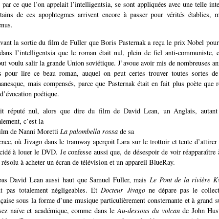
par ce que l’on appelait l’intelligentsia, se sont appliquées avec une telle inte
rtains de ces apophtegmes arrivent encore à passer pour vérités établies, 
enus.
avant la sortie du film de Fuller que Boris Pasternak a reçu le prix Nobel pou
 dans l’intelligentsia que le roman était nul, plein de fiel anti-communiste, 
out voulu salir la grande Union soviétique. J’avoue avoir mis de nombreuses a
ns pour lire ce beau roman, auquel on peut certes trouver toutes sortes de
anesque, mais compensés, parce que Pasternak était en fait plus poète que 
 d’évocation poétique.
it réputé nul, alors que dire du film de David Lean, un Anglais, autant
lement, c’est la
 film de Nanni Moretti
La palombella rossa
de sa
nce, où Jivago dans le tramway aperçoit Lara sur le trottoir et tente d’attirer 
cidé à louer le DVD. Je confesse aussi que, de désespoir de voir réapparaître à
 résolu à acheter un écran de télévision et un appareil BlueRay.
 pas David Lean aussi haut que Samuel Fuller, mais
Le Pont de la rivière 
 pas totalement négligeables. Et
Docteur Jivago
ne dépare pas le collec
nçaise sous la forme d’une musique particulièrement consternante et à grand su
sez naïve et académique, comme dans le
Au-dessous du volcan
de John Hust