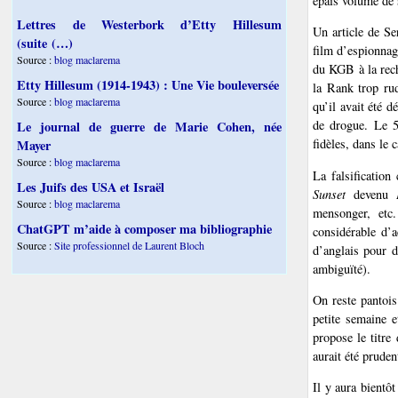
épais volume de 
Lettres de Westerbork d’Etty Hillesum
Un article de S
(suite (…)
film d’espionnag
Source :
blog maclarema
du KGB à la rech
Etty Hillesum (1914-1943) : Une Vie bouleversée
la Rank trop rud
Source :
blog maclarema
qu’il avait été d
de drogue. Le 5
Le journal de guerre de Marie Cohen, née
fidèles, dans le 
Mayer
Source :
blog maclarema
La falsification
Les Juifs des USA et Israël
Sunset
devenu
Source :
blog maclarema
mensonger, etc
ChatGPT m’aide à composer ma bibliographie
considérable d’a
Source :
Site professionnel de Laurent Bloch
d’anglais pour d
ambiguïté).
On reste pantois
petite semaine e
propose le titre
aurait été pruden
Il y aura bientôt