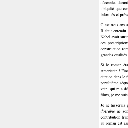
décennies durant 
ubiquité que ce
informés et prév
C’est trois ans 
Il était entendu
Nobel avait surt
ces prescriptio
construction rom
grandes qualités
Si le roman éta
Américain ! Fina
citation dans le
pénultième séque
vain, qui m’a dé
films, je me suis
Je ne hisserais
d’Arabie
ne sont
contribution fra
au roman est as