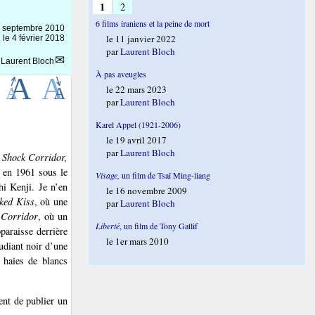
1
2
6 films iraniens et la peine de mort
 septembre 2010
le 11 janvier 2022
 le 4 février 2018
par
Laurent Bloch
r
Laurent Bloch
À pas aveugles
le 22 mars 2023
par
Laurent Bloch
Karel Appel (1921-2006)
le 19 avril 2017
par
Laurent Bloch
:
Shock Corridor,
 en 1961 sous le
Visage,
un film de Tsaï Ming-liang
hi Kenji. Je n’en
le 16 novembre 2009
ked Kiss
, où une
par
Laurent Bloch
 Corridor
, où un
Liberté
, un film de Tony Gatlif
paraisse derrière
le 1er mars 2010
tudiant noir d’une
x haies de blancs
ent de publier un