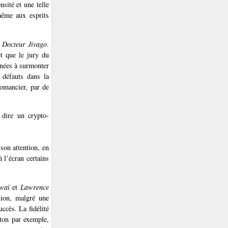
nsité et une telle
même aux esprits
r
Docteur Jivago
.
et que le jury du
nnées à surmonter
 défauts dans la
romancier, par de
 dire un crypto-
son attention, en
 l’écran certains
Kwaï
et
Lawrence
tion, malgré une
ccès. La fidélité
on par exemple,