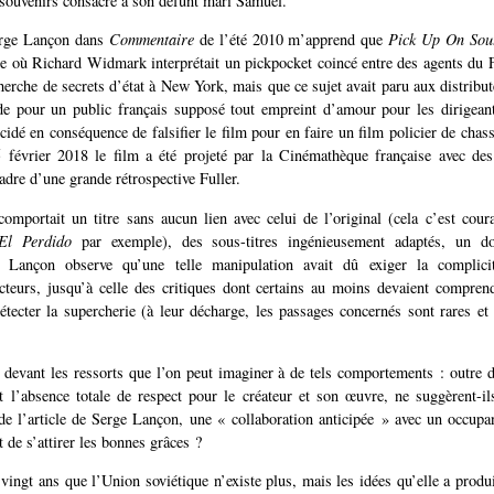
souvenirs consacré à son défunt mari Samuel.
erge Lançon dans
Commentaire
de l’été 2010 m’apprend que
Pick Up On Sout
e où Richard Widmark interprétait un pickpocket coincé entre des agents du 
erche de secrets d’état à New York, mais que ce sujet avait paru aux distribut
e pour un public français supposé tout empreint d’amour pour les dirigeant
écidé en conséquence de falsifier le film pour en faire un film policier de chas
 février 2018 le film a été projeté par la Cinémathèque française avec des 
cadre d’une grande rétrospective Fuller.
 comportait un titre sans aucun lien avec celui de l’original (cela c’est cour
El Perdido
par exemple), des sous-titres ingénieusement adaptés, un do
. Lançon observe qu’une telle manipulation avait dû exiger la complic
cteurs, jusqu’à celle des critiques dont certains au moins devaient compre
étecter la supercherie (à leur décharge, les passages concernés sont rares et
 devant les ressorts que l’on peut imaginer à de tels comportements : outre 
t l’absence totale de respect pour le créateur et son œuvre, ne suggèrent-
 de l’article de Serge Lançon, une « collaboration anticipée » avec un occupan
t de s’attirer les bonnes grâces ?
 vingt ans que l’Union soviétique n’existe plus, mais les idées qu’elle a produ