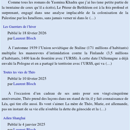
Comme tous les romans de Yasmina Khadra que j’ai lus (une petite partie de
la trentaine de ceux qu’il a écrits), Le Prieur de Bethléem est à la fois profond et
surprenant, engagé dans une analyse implacable de la colonisation de la
Palestine par les Israéliens, sans jamais verser ni dans le (…)
Les Guerriers de l’hiver
Publié le 18 février 2026
par
Laurent Bloch
À l’automne 1939 l’Union soviétique de Staline (171 millions d’habitants)
multiplie les manœuvres d’intimidation contre la Finlande (3,5 millions
d’habitants, 1400 km de frontière avec l’URSS). À cette date l’Allemagne a déjà
envahi la Pologne et en a partagé le territoire avec l’URSS, qui va (…)
Toutes les vies de Théo
Publié le 10 février 2025
par
Laurent Bloch
À l’occasion d’un cadeau de ses amis pour son vingt-cinquième
anniversaire, Théo prend des leçons dans un stand de tir, il y fait connaissance de
Léa, qui tire elle aussi. Ils vont s’aimer. La mère de Théo, Marie, est allemande,
pas un instant de sa vie elle n’oublie la dette du génocide et la (…)
Adieu Shanghai
Publié le 4 janvier 2025
par
Laurent Bloch