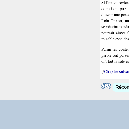
Si l’on en revie
de mai ont pu se
d’avoir une pens
Lola Creton, une
secrétariat pend
pourrait aimer C
minable avec des
Parmi les contem
parole ont pu en
ont fait la sale 
[/
Chapitre suiva
Répond