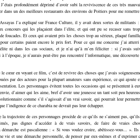
. J’étais profondément déprimé d’avoir subi la reviviscence de ces très mauvai
ner dans un des meilleurs restaurants des environs de Poitiers pour me remettre
sayas l’a expliqué sur France Culture, il y avait deux sortes de militants :
ux concours qui les plaçaient dans l’élite, et qui ont pu se recaser sans tro
e foucades. Et ceux qui avaient pris les choses trop au sérieux, plaqué famille
 pour certains paient encore le prix fort. Pour ce qui me concerne j’ai atterri
élite ni dans les cas sociaux, et je n’ai qu’à m’en féliciter : si j’avais sui
 à l’époque, je n’aurais peut-être pas rencontré l’informatique, une découverte
 le cœur en voyant ce film, c’est de revivre des choses que j’avais soigneusem
ouées par des acteurs pour la plupart amateurs sans expérience, ce qui ajoute e
ésentation. Les personnages évitent toutes les occasions qui se présentent à eu
envie, d’aimer qui les aime, bref d’avoir une jeunesse un tant soit peu heureus
volutionnaire comme s’il s’agissait d’un vrai savoir, qui pourrait leur permet
ue l’indigence de ce charabia ne devrait pas leur échapper.
 la trajectoire de ces personnages procède de ce qu’ils ne s’aiment pas, qu’ils
imés, pas dignes d’accéder à de vrais savoirs, de faire de vraies chos
a démarche est pascalienne : « Si vous voulez croire, abêtissez-vous... ». Ils
ne vie et une démarche personnelle, de penser par eux-mêmes et d’exprimer c