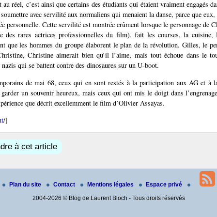
nt au réel, c’est ainsi que certains des étudiants qui étaient vraiment engagés 
 soumettre avec servilité aux normaliens qui menaient la danse, parce que eux, i
ée personnelle. Cette servilité est montrée crûment lorsque le personnage de Ch
 des rares actrices professionnelles du film), fait les courses, la cuisine, l
ant que les hommes du groupe élaborent le plan de la révolution. Gilles, le pe
hristine, Christine aimerait bien qu’il l’aime, mais tout échoue dans le t
 nazis qui se battent contre des dinosaures sur un U-boot.
porains de mai 68, ceux qui en sont restés à la participation aux AG et à la
 garder un souvenir heureux, mais ceux qui ont mis le doigt dans l’engrenag
expérience que décrit excellemment le film d’Olivier Assayas.
nt
/]
re à cet article
Plan du site
Contact
Mentions légales
Espace privé
2004-2026 © Blog de Laurent Bloch - Tous droits réservés