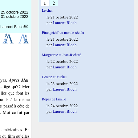
1
2
Le chat
e
25 octobre 2022
le 21 octobre 2022
e 31 octobre 2022
par
Laurent Bloch
r
Laurent Bloch
Étrangeté d’un monde révolu
le 21 octobre 2022
par
Laurent Bloch
Marguerite et Jean-Richard
le 22 octobre 2022
par
Laurent Bloch
Colette et Michel
ayas,
Après Mai
.
le 23 octobre 2022
us âgé qu’Olivier
par
Laurent Bloch
les que font les
soumis à la même
Repas de famille
s passé à côté de
le 24 octobre 2022
par
Laurent Bloch
a. Moi ce fut par
s américaines. En
e du film qu’elles