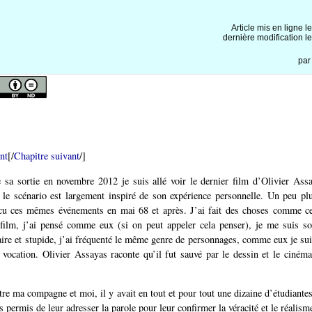
i
Article mis en ligne l
dernière modification l
pa
nt
[/
Chapitre suivant
/]
 sa sortie en novembre 2012 je suis allé voir le dernier film d’Olivier Ass
 le scénario est largement inspiré de son expérience personnelle. Un peu pl
écu ces mêmes événements en mai 68 et après. J’ai fait des choses comme cel
film, j’ai pensé comme eux (si on peut appeler cela penser), je me suis 
itaire et stupide, j’ai fréquenté le même genre de personnages, comme eux je sui
 vocation. Olivier Assayas raconte qu’il fut sauvé par le dessin et le ciném
utre ma compagne et moi, il y avait en tout et pour tout une dizaine d’étudiante
s permis de leur adresser la parole pour leur confirmer la véracité et le réalism