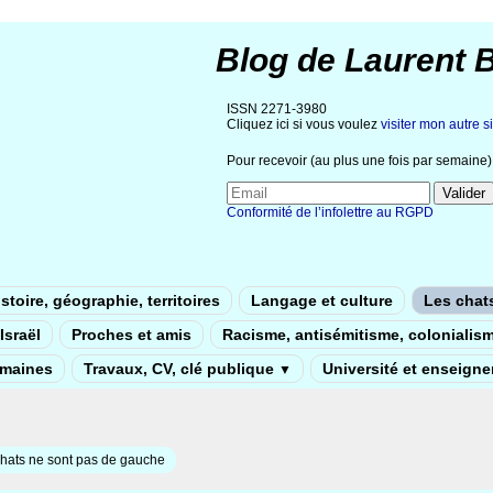
Blog de Laurent 
ISSN 2271-3980
Cliquez ici si vous voulez
visiter mon autre si
Pour recevoir (au plus une fois par semaine) 
Conformité de l’infolettre au RGPD
stoire, géographie, territoires
Langage et culture
Les chat
Israël
Proches et amis
Racisme, antisémitisme, colonialis
umaines
Travaux, CV, clé publique
Université et enseign
▼
hats ne sont pas de gauche