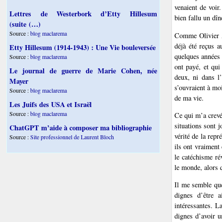
venaient de voir
Lettres de Westerbork d’Etty Hillesum
bien fallu un dî
(suite (…)
Source :
blog maclarema
Comme Olivier As
déjà été reçus a
Etty Hillesum (1914-1943) : Une Vie bouleversée
quelques années d
Source :
blog maclarema
ont payé, et qui
Le journal de guerre de Marie Cohen, née
deux, ni dans l’
Mayer
s’ouvraient à moi
Source :
blog maclarema
de ma vie.
Les Juifs des USA et Israël
Source :
blog maclarema
Ce qui m’a crevé
situations sont j
ChatGPT m’aide à composer ma bibliographie
vérité de la repr
Source :
Site professionnel de Laurent Bloch
ils ont vraiment 
le catéchisme ré
le monde, alors q
Il me semble que
dignes d’être a
intéressantes. L
dignes d’avoir u