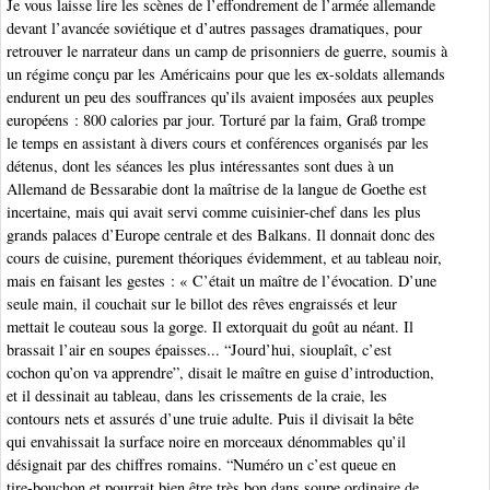
Je vous laisse lire les scènes de l’effondrement de l’armée allemande
devant l’avancée soviétique et d’autres passages dramatiques, pour
retrouver le narrateur dans un camp de prisonniers de guerre, soumis à
un régime conçu par les Américains pour que les ex-soldats allemands
endurent un peu des souffrances qu’ils avaient imposées aux peuples
européens : 800 calories par jour. Torturé par la faim, Graß trompe
le temps en assistant à divers cours et conférences organisés par les
détenus, dont les séances les plus intéressantes sont dues à un
Allemand de Bessarabie dont la maîtrise de la langue de Goethe est
incertaine, mais qui avait servi comme cuisinier-chef dans les plus
grands palaces d’Europe centrale et des Balkans. Il donnait donc des
cours de cuisine, purement théoriques évidemment, et au tableau noir,
mais en faisant les gestes : « C’était un maître de l’évocation. D’une
seule main, il couchait sur le billot des rêves engraissés et leur
mettait le couteau sous la gorge. Il extorquait du goût au néant. Il
brassait l’air en soupes épaisses... “Jourd’hui, siouplaît, c’est
cochon qu’on va apprendre”, disait le maître en guise d’introduction,
et il dessinait au tableau, dans les crissements de la craie, les
contours nets et assurés d’une truie adulte. Puis il divisait la bête
qui envahissait la surface noire en morceaux dénommables qu’il
désignait par des chiffres romains. “Numéro un c’est queue en
tire-bouchon et pourrait bien être très bon dans soupe ordinaire de