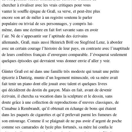
chercher à rivaliser avec les vrais critiques pour vous
vanter le souffle épique de Graß, sa verve, et peut-être plus
encore son art de mêler à un registre soutenu le parler
populaire ou trivial de ses personnages, y compris lui-
même, dans une écriture en fait fort savante sans en avoir
l’air. Ni de s’appesantir sur l’aptitude des écrivains
allemands, Graß, mais aussi Heinrich Böll ou Siegfried Lenz, à aborder
avec un certain courage l’histoire de leur pays, en contraste avec l’inaptitude
de leurs confrères français d’envergure comparable. J’évoquerai seulement
quelques épisodes qui devraient vous donner envie d’aller y voir.
Günter Graß est né dans une famille très modeste qui tenait une petite
épicerie à Dantzig, munie d’un logement minuscule, où sa mère avait
fait tenir un piano dont elle jouait avec talent et quelques livres
qui décidèrent du destin du garçon. Mais en fait, avant de devenir
écrivain, il chercha sa vocation dans la sculpture et le dessin, sans
doute grâce à une collection de reproductions d’œuvres classiques, de
Cimabue à Rembrandt, qu’il obtenait en échange de bons qui étaient
dans les paquets de cigarettes et qu’il prélevait parmi les fumeurs de
son entourage. Comme il se plaignait de ne pas avoir d’argent de poche
comme ses camarades de lycée plus fortunés, sa mère lui confia le