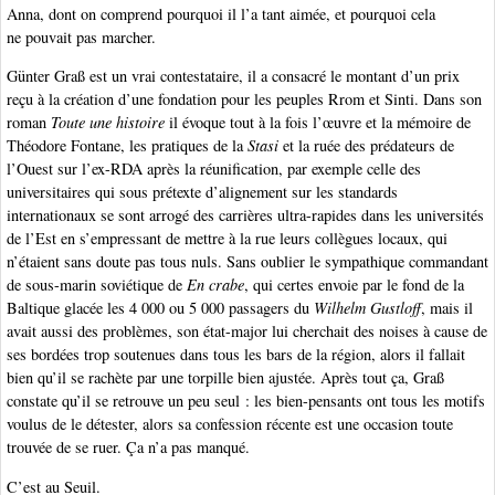
Anna, dont on comprend pourquoi il l’a tant aimée, et pourquoi cela
ne pouvait pas marcher.
Günter Graß est un vrai contestataire, il a consacré le montant d’un prix
reçu à la création d’une fondation pour les peuples Rrom et Sinti. Dans son
roman
Toute une histoire
il évoque tout à la fois l’œuvre et la mémoire de
Théodore Fontane, les pratiques de la
Stasi
et la ruée des prédateurs de
l’Ouest sur l’ex-RDA après la réunification, par exemple celle des
universitaires qui sous prétexte d’alignement sur les standards
internationaux se sont arrogé des carrières ultra-rapides dans les universités
de l’Est en s’empressant de mettre à la rue leurs collègues locaux, qui
n’étaient sans doute pas tous nuls. Sans oublier le sympathique commandant
de sous-marin soviétique de
En crabe
, qui certes envoie par le fond de la
Baltique glacée les 4 000 ou 5 000 passagers du
Wilhelm Gustloff
, mais il
avait aussi des problèmes, son état-major lui cherchait des noises à cause de
ses bordées trop soutenues dans tous les bars de la région, alors il fallait
bien qu’il se rachète par une torpille bien ajustée. Après tout ça, Graß
constate qu’il se retrouve un peu seul : les bien-pensants ont tous les motifs
voulus de le détester, alors sa confession récente est une occasion toute
trouvée de se ruer. Ça n’a pas manqué.
C’est au Seuil.