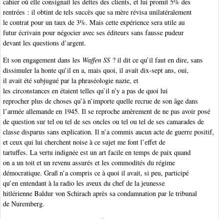
cahier où elle consignait les dettes des clients, et lui promit 5% des
rentrées : il obtint de tels succès que sa mère révisa unilatéralement
le contrat pour un taux de 3%. Mais cette expérience sera utile au
futur écrivain pour négocier avec ses éditeurs sans fausse pudeur
devant les questions d’argent.
Et son engagement dans les
Waffen SS
? il dit ce qu’il faut en dire, sans
dissimuler la honte qu’il en a, mais quoi, il avait dix-sept ans, oui,
il avait été subjugué par la phraséologie nazie, et
les circonstances en étaient telles qu’il n’y a pas de quoi lui
reprocher plus de choses qu’à n’importe quelle recrue de son âge dans
l’armée allemande en 1945. Il se reproche amèrement de ne pas avoir posé
de question sur tel ou tel de ses oncles ou tel ou tel de ses camarades de
classe disparus sans explication. Il n’a commis aucun acte de guerre positif,
et ceux qui lui cherchent noise à ce sujet me font l’effet de
tartuffes. La vertu indignée est un art facile en temps de paix quand
on a un toit et un revenu assurés et les commodités du régime
démocratique. Graß n’a compris ce à quoi il avait, si peu, participé
qu’en entendant à la radio les aveux du chef de la jeunesse
hitlérienne Baldur von Schirach après sa condamnation par le tribunal
de Nuremberg.