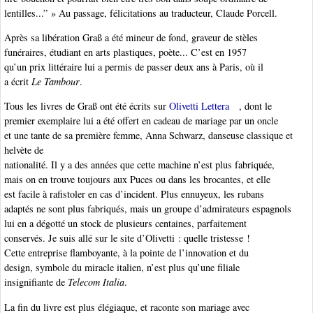
lentilles...” » Au passage, félicitations au traducteur, Claude Porcell.
Après sa libération Graß a été mineur de fond, graveur de stèles
funéraires, étudiant en arts plastiques, poète... C’est en 1957
qu’un prix littéraire lui a permis de passer deux ans à Paris, où il
a écrit
Le Tambour
.
Tous les livres de Graß ont été écrits sur
Olivetti Lettera
, dont le
premier exemplaire lui a été offert en cadeau de mariage par un oncle
et une tante de sa première femme, Anna Schwarz, danseuse classique et
helvète de
nationalité. Il y a des années que cette machine n’est plus fabriquée,
mais on en trouve toujours aux Puces ou dans les brocantes, et elle
est facile à rafistoler en cas d’incident. Plus ennuyeux, les rubans
adaptés ne sont plus fabriqués, mais un groupe d’admirateurs espagnols
lui en a dégotté un stock de plusieurs centaines, parfaitement
conservés. Je suis allé sur le site d’Olivetti : quelle tristesse !
Cette entreprise flamboyante, à la pointe de l’innovation et du
design, symbole du miracle italien, n’est plus qu’une filiale
insignifiante de
Telecom Italia
.
La fin du livre est plus élégiaque, et raconte son mariage avec