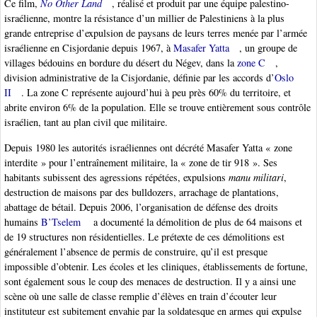
Ce film,
No Other Land
, réalisé et produit par une équipe palestino-
israélienne, montre la résistance d’un millier de Palestiniens à la plus
grande entreprise d’expulsion de paysans de leurs terres menée par l’armée
israélienne en Cisjordanie depuis 1967, à
Masafer Yatta
, un groupe de
villages bédouins en bordure du désert du Négev, dans la
zone C
,
division administrative de la Cisjordanie, définie par les accords d’
Oslo
II
. La zone C représente aujourd’hui à peu près 60% du territoire, et
abrite environ 6% de la population. Elle se trouve entièrement sous contrôle
israélien, tant au plan civil que militaire.
Depuis 1980 les autorités israéliennes ont décrété Masafer Yatta « zone
interdite » pour l’entraînement militaire, la « zone de tir 918 ». Ses
habitants subissent des agressions répétées, expulsions
manu militari
,
destruction de maisons par des bulldozers, arrachage de plantations,
abattage de bétail. Depuis 2006, l’organisation de défense des droits
humains
B’Tselem
a documenté la démolition de plus de 64 maisons et
de 19 structures non résidentielles. Le prétexte de ces démolitions est
généralement l’absence de permis de construire, qu’il est presque
impossible d’obtenir. Les écoles et les cliniques, établissements de fortune,
sont également sous le coup des menaces de destruction. Il y a ainsi une
scène où une salle de classe remplie d’élèves en train d’écouter leur
instituteur est subitement envahie par la soldatesque en armes qui expulse