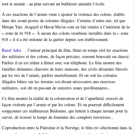
tout le monde ; au plan suivant un bulldozer anéantit l’école.
À ces exactions de l’armée vient s’ajouter la violence des colons, établis
dans des avant-postes de colonies illégales. Certains d’entre eux, tel que
Mitzpe Yair, Avigayil et Havat Ma’on sont en fait situées à l’intérieur de la
« zone de tir 918 ». À aucun des colons israéliens installés dans la « zone
918 » il n’a été ordonné de la quitter depuis son établissement.
Basel Adra
, l’auteur principal du film, filme en temps réel les exactions
des militaires et des colons, de façon précaire, souvent bousculé ou chassé.
Parfois il en est réduit à filmer avec son téléphone. Le film montre des
familles démunies chassées de leurs maisons, des civils désarmés blessés
par les tirs de l’armée, parfois mortellement. Et on voit les colonies
illégales bâties sur les terrains soi-disant nécessaires aux exercices
militaires, soit dit en passant de sinistres zones pavillonnaires...
Ce film montre la réalité de la colonisation et de l’apartheid, exercés de
façon violente par l’armée et par les colons. Et on pourrait difficilement
soupçonner ces malheureux Bédouins, qui luttent à chaque instant pour la
survie, de trouver le temps de fomenter des complots terroristes...
Coproduction entre la Palestine et la Norvège, le film est sélectionné dans la
e