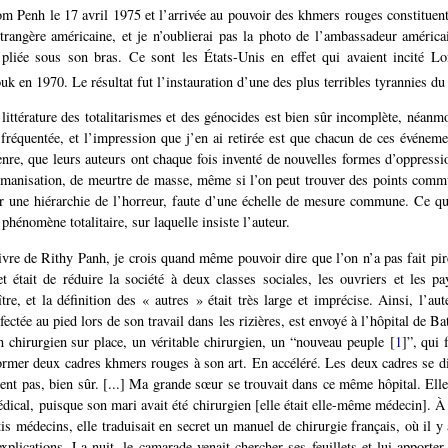
m Penh le 17 avril 1975 et l’arrivée au pouvoir des khmers rouges constituent
étrangère américaine, et je n’oublierai pas la photo de l’ambassadeur américa
e pliée sous son bras. Ce sont les États-Unis en effet qui avaient incité L
 en 1970. Le résultat fut l’instauration d’une des plus terribles tyrannies d
 littérature des totalitarismes et des génocides est bien sûr incomplète, néanmo
équentée, et l’impression que j’en ai retirée est que chacun de ces événeme
nre, que leurs auteurs ont chaque fois inventé de nouvelles formes d’oppressio
umanisation, de meurtre de masse, même si l’on peut trouver des points commu
ir une hiérarchie de l’horreur, faute d’une échelle de mesure commune. Ce qui
phénomène totalitaire, sur laquelle insiste l’auteur.
livre de Rithy Panh, je crois quand même pouvoir dire que l’on n’a pas fait pi
t était de réduire la société à deux classes sociales, les ouvriers et les pa
tre, et la définition des « autres » était très large et imprécise. Ainsi, l’aut
fectée au pied lors de son travail dans les rizières, est envoyé à l’hôpital de B
n chirurgien sur place, un véritable chirurgien, un “nouveau peuple
[
1
]
”, qui 
 former deux cadres khmers rouges à son art. En accéléré. Les deux cadres se d
aient pas, bien sûr. [...] Ma grande sœur se trouvait dans ce même hôpital. Elle
édical, puisque son mari avait été chirurgien [elle était elle-même médecin]. 
is médecins, elle traduisait en secret un manuel de chirurgie français, où il y 
explications. La nuit, le camarade venait chercher ses feuillets et lui apporter