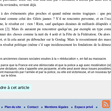
la reviendra, revient déjà.
t à des événements plus proches et quand même moins tragiques : que peut
né comme celui des Gilets jaunes ? S’il ne rencontre personne, et en l’occ
e, le résultat est : rien ! Rien, sauf quelques dizaines de milliards dilapidés 
ien
[
2
]
. Mais ils auraient pu rencontrer quelqu’un, par exemple un type com
onner des choses comme la nuit du 4 août et la Fête de la Fédération. Ou alo
ot, et là cela aurait pu déboucher sur le Goulag. Mais le ressentiment des masse
n résultat politique (même s’il sape insidieusement les fondations de la démocr
es anciennes classes sociales vouées à la « rééducation », en fait au massacre.
t parce que la France est une démocratie et que la police a agi avec modération (si
ne dictature, cela s’appelle une
jacquerie
, et elle peut avoir deux issues possibles 
ont massacrés par l’armée et par la police, ou elle est victorieuse, et un nouveau ty
sur le trône.
re à cet article
Plan du site
Contact
Mentions légales
Espace privé