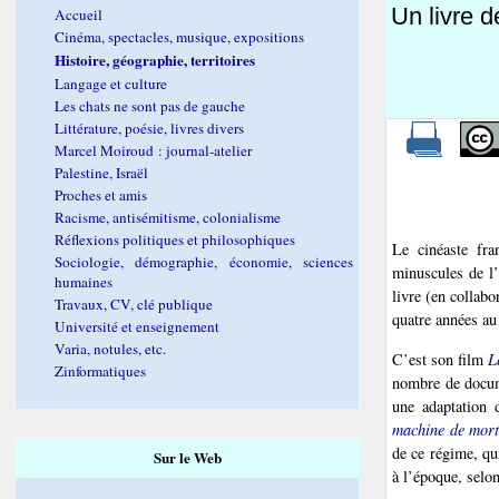
Un livre d
Accueil
Cinéma, spectacles, musique, expositions
Histoire, géographie, territoires
Langage et culture
Les chats ne sont pas de gauche
Littérature, poésie, livres divers
Marcel Moiroud : journal-atelier
Palestine, Israël
Proches et amis
Racisme, antisémitisme, colonialisme
Réflexions politiques et philosophiques
Le cinéaste fr
Sociologie, démographie, économie, sciences
minuscules de l’
humaines
livre (en collabo
Travaux, CV, clé publique
quatre années au
Université et enseignement
Varia, notules, etc.
C’est son film
L
Zinformatiques
nombre de docum
une adaptation 
machine de mort
de ce régime, qu
Sur le Web
à l’époque, selo