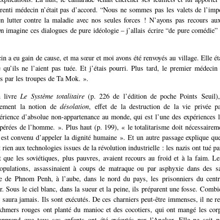
renti médecin n’était pas d’accord. “Nous ne sommes pas les valets de l’im
en lutter contre la maladie avec nos seules forces ! N’ayons pas recours au
n imagine ces dialogues de pure idéologie – j’allais écrire “de pure comédie” 
n a eu gain de cause, et ma sœur et moi avons été renvoyés au village. Elle éta
 qu’ils ne l’aient pas tuée. Et j’étais pourri. Plus tard, le premier médeci
s par les troupes de Ta Mok. ».
n livre
Le Système totalitaire
(p. 226 de l’édition de poche Points Seuil)
uement la notion de
désolation
, effet de la destruction de la vie privée p
xpérience d’absolue non-appartenance au monde, qui est l’une des expériences l
spérées de l’homme. ». Plus haut (p. 199), « le totalitarisme doit nécessaireme
l est convenu d’appeler la dignité humaine ». Et un autre passage explique qu
rien aux technologies issues de la révolution industrielle : les nazis ont tué pa
t que les soviétiques, plus pauvres, avaient recours au froid et à la faim. 
populations, assassinaient à coups de matraque ou par asphyxie dans des sa
e de Phnom Penh, à l’aube, dans le nord du pays, les prisonniers du cent
r. Sous le ciel blanc, dans la sueur et la peine, ils préparent une fosse. Comb
 saura jamais. Ils sont exécutés. De ces charniers peut-être immenses, il ne re
khmers rouges ont planté du manioc et des cocotiers, qui ont mangé les corp
apprend que tous ses enfants ont été exécutés par l’Angkar. Elle ne sait p