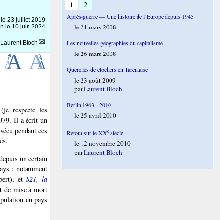
1
2
Après-guerre — Une histoire de l’Europe depuis 1945
 le
23 juillet 2019
le 21 mars 2008
on le 10 juin 2024
Les nouvelles géographies du capitalisme
r
Laurent Bloch
le 26 mars 2008
Querelles de clochers en Tarentaise
le 23 août 2009
par
Laurent Bloch
Berlin 1963 - 2010
je respecte les
le 25 avril 2010
79. Il a écrit un
rvécu pendant ces
e
Retour sur le XX
siècle
és.
le 12 novembre 2010
par
Laurent Bloch
depuis un certain
pays : notamment
pert), et
S21, la
et de mise à mort
opulation du pays