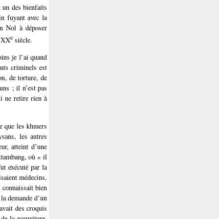
 un des bienfaits
in fuyant avec la
on Nol à déposer
e
u XX
siècle.
ins je l’ai quand
nts criminels est
n, de torture, de
ns ; il n’est pas
 ne retire rien à
re que les khmers
ysans, les autres
eur, atteint d’une
attambang, où « il
fut exécuté par la
isaient médecins,
 connaissait bien
À la demande d’un
avait des croquis
 de la nourriture.