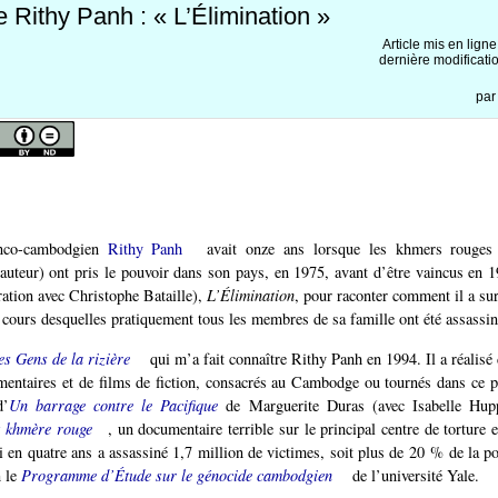
e Rithy Panh : « L’Élimination »
Article mis en ligne
dernière modificati
pa
anco-cambodgien
Rithy Panh
avait onze ans lorsque les khmers rouges (
auteur) ont pris le pouvoir dans son pays, en 1975, avant d’être vaincus en 19
ration avec Christophe Bataille),
L’Élimination
, pour raconter comment il a su
 cours desquelles pratiquement tous les membres de sa famille ont été assassin
es Gens de la rizière
qui m’a fait connaître Rithy Panh en 1994. Il a réalisé 
entaires et de films de fiction, consacrés au Cambodge ou tournés dans ce 
d’
Un barrage contre le Pacifique
de Marguerite Duras (avec Isabelle Hup
 khmère rouge
, un documentaire terrible sur le principal centre de torture 
i en quatre ans a assassiné 1,7 million de victimes, soit plus de 20 % de la p
n le
Programme d’Étude sur le génocide cambodgien
de l’université Yale.