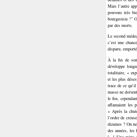
Mais l’autre app
pouvons très bi
bourgeoisie !” O
par des morts.
Le second médeci
c’est une chance
disparu, emporté
À la fin de so
développe long
totalitaire, « e
et les plus dése
trace de ce qu’i
masse ne doivent 
le feu, cependan
affamaient les 
« Après la chut
l’ordre de creuse
dizaines ? On ne
des années, les 
[...] Une mère 