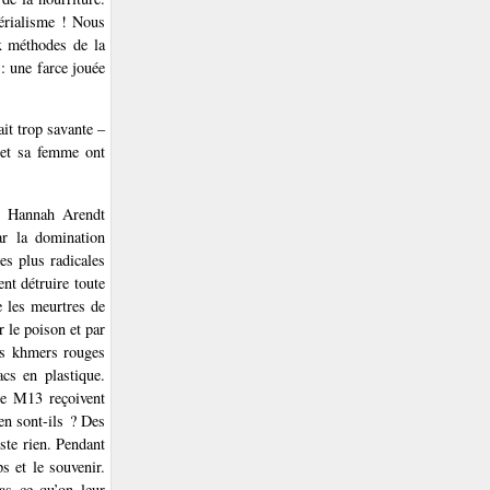
périalisme ! Nous
x méthodes de la
: une farce jouée
it trop savante –
n et sa femme ont
, Hannah Arendt
ar la domination
es plus radicales
nt détruire toute
e les meurtres de
r le poison et par
Les khmers rouges
cs en plastique.
re M13 reçoivent
ien sont-ils ? Des
ste rien. Pendant
s et le souvenir.
as ce qu’on leur