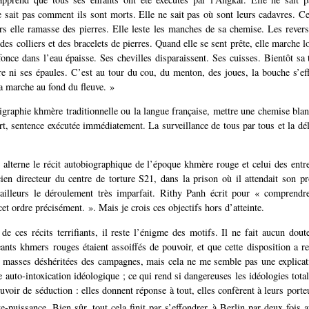
e sait pas comment ils sont morts. Elle ne sait pas où sont leurs cadavres. Ce
rs elle ramasse des pierres. Elle leste les manches de sa chemise. Les rever
t des colliers et des bracelets de pierres. Quand elle se sent prête, elle marche 
fonce dans l’eau épaisse. Ses chevilles disparaissent. Ses cuisses. Bientôt sa 
re ni ses épaules. C’est au tour du cou, du menton, des joues, la bouche s’eff
a marche au fond du fleuve. »
ligraphie khmère traditionnelle ou la langue française, mettre une chemise bla
, sentence exécutée immédiatement. La surveillance de tous par tous et la dél
e alterne le récit autobiographique de l’époque khmère rouge et celui des entre
ien directeur du centre de torture S21, dans la prison où il attendait son p
ailleurs le déroulement très imparfait. Rithy Panh écrit pour « comprendre
et ordre précisément. ». Mais je crois ces objectifs hors d’atteinte.
 de ces récits terrifiants, il reste l’énigme des motifs. Il ne fait aucun dout
ants khmers rouges étaient assoiffés de pouvoir, et que cette disposition a re
 masses déshéritées des campagnes, mais cela ne me semble pas une explicati
e auto-intoxication idéologique ; ce qui rend si dangereuses les idéologies totali
uvoir de séduction : elles donnent réponse à tout, elles confèrent à leurs port
te-puissance. Bien sûr, tout cela finit par s’effondrer, à Berlin par deux fois