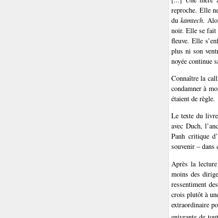
reproche. Elle n
du
kamtech
. Alo
noir. Elle se fai
fleuve. Elle s’en
plus ni son vent
noyée continue s
Connaître la cal
condamner à mort
étaient de règle.
Le texte du livr
avec Duch, l’anc
Panh critique d’
souvenir – dans c
Après la lecture
moins des dirige
ressentiment des
crois plutôt à un
extraordinaire po
enivrante de tou