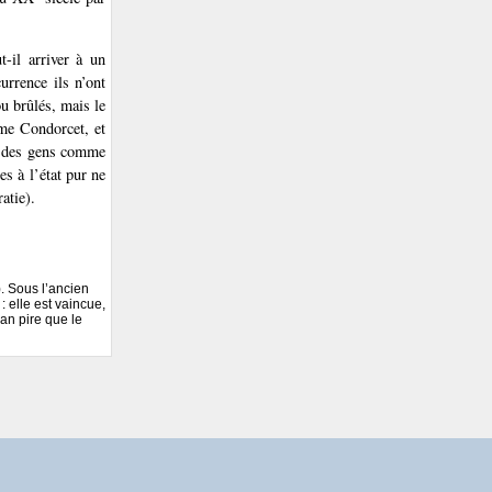
-il arriver à un
urrence ils n’ont
ou brûlés, mais le
me Condorcet, et
rs des gens comme
s à l’état pur ne
atie).
). Sous l’ancien
: elle est vaincue,
ran pire que le