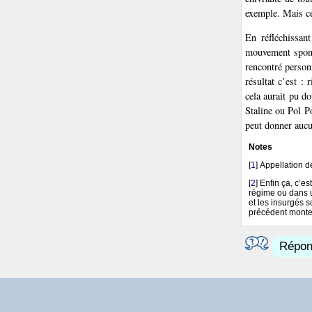
exemple. Mais ce
En réfléchissan
mouvement sponta
rencontré personn
résultat c’est : r
cela aurait pu d
Staline ou Pol P
peut donner aucu
Notes
[
1
]
Appellation d
[
2
]
Enfin ça, c’es
régime ou dans u
et les insurgés s
précédent monte 
Répond