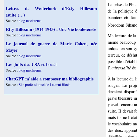
La prise de Phno
Lettres de Westerbork d’Etty Hillesum
de la politique 
(suite (…)
bannière étoilé
Source :
blog maclarema
Norodom Sihanouk
Etty Hillesum (1914-1943) : Une Vie bouleversée
Source :
blog maclarema
Ma lecture de la
même beaucoup fr
Le journal de guerre de Marie Cohen, née
unique en son ge
Mayer
terreur, de désh
Source :
blog maclarema
possible d’établ
Les Juifs des USA et Israël
l’
universalité
du 
Source :
blog maclarema
ChatGPT m’aide à composer ma bibliographie
À la lecture du 
Source :
Site professionnel de Laurent Bloch
rouges. Le proje
devaient disparaî
grave blessure in
y avait encore u
suite. Il devait
mais ils ne l’ét
le vocabulaire m
des deux apprent
détaillés et des 