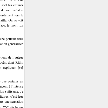
 sont les enfants
s de son pantalon
lourdement vers le
taille. On ne voit
ace, le front. La
nche pouvait vous
ation généralisée
tiens de l’auteur
rocès, dont Rithy
, expliquer, [se]
e que certains au
ncontré l’intense
on suffisante. Je
taires, c’est leur
eurs une sensation
e
 au XX
siècle par