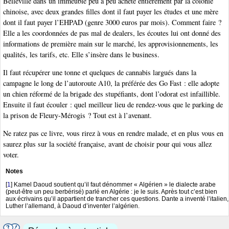
Belleville dans un immeuble peu à peu acheté entièrement par la colonie
chinoise, avec deux grandes filles dont il faut payer les études et une mère
dont il faut payer l’EHPAD (genre 3000 euros par mois). Comment faire ?
Elle a les coordonnées de pas mal de dealers, les écoutes lui ont donné des
informations de première main sur le marché, les approvisionnements, les
qualités, les tarifs, etc. Elle s’insère dans le business.
Il faut récupérer une tonne et quelques de cannabis largués dans la
campagne le long de l’autoroute A10, la préférée des Go Fast : elle adopte
un chien réformé de la brigade des stupéfiants, dont l’odorat est infaillible.
Ensuite il faut écouler : quel meilleur lieu de rendez-vous que le parking de
la prison de Fleury-Mérogis ? Tout est à l’avenant.
Ne ratez pas ce livre, vous rirez à vous en rendre malade, et en plus vous en
saurez plus sur la société française, avant de choisir pour qui vous allez
voter.
Notes
[
1
]
Kamel Daoud soutient qu’il faut dénommer « Algérien » le dialecte arabe
(peut-être un peu berbérisé) parlé en Algérie : je le suis. Après tout c’est bien
aux écrivains qu’il appartient de trancher ces questions. Dante a inventé l’italien,
Luther l’allemand, à Daoud d’inventer l’algérien.