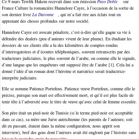
Ce 9 mars Tewfik Hakem recevait dans son émission
Paso Doble
sur
France Culture la romancière Hannelore Cayre, à l’occasion de la sortie de
son dernier livre
La Daronne
, qui m’a fait rire aux éclats tout en
apprenant des choses profondes sur notre société.
Hannelore Cayre est avocate pénaliste, c’est-à-dire qu’elle gagne sa vie à
défendre des dealers (peu d’auteurs vivent de leur plume). En étudiant les
dossiers de ses clients elle a lu des kilomètres de comptes-rendus
d’interrogatoires et d’écoutes téléphoniques, souvent retranscrits par des
traducteurs judiciaires, le plus souvent de l’arabe, ou comme elle le signale,
d’une langue que les enquêteurs ont supposé être de l’arabe
[
1
]
. Cela lui a
donné l’idée d’un roman dont l’héroïne et narratrice serait traductrice-
interprète judiciaire.
Elle se nomme Patience Portefeux. Patience veuve Portefeux, comme elle le
précise, puisque son mari est effectivement mort, et qu’il est plus facile de
tenir tête à l’adversité avec le titre de veuve qu’avec celui de femme esseulée.
Son père était un pied-noir de Tunisie (si le terme pied-noir est acceptable
dans ce cas), sa mère une Juive autrichienne (les parents de l’auteure, soit
dit en passant, étaient dans la même configuration, nous apprit son
interview), bref des gens dont l’univers avait été englouti par l’histoire sans
laisser le moindre grain de poussière.