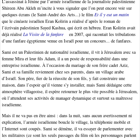
L’assassinat à Jénine par l’armée israélienne de la journaliste palestinienne
Shireen Abu Akleh m’incite à vous signaler que l’on peut encore voir sur
quelques écrans (le Saint-André des Arts...) le film
Et il y eut un matin
que le cinéaste israélien Eran Kolirin a réalisé d’après le roman de
l’écrivain palestinien Sayed Kashua, qui écrit en hébreu. Eran Kolirin avait
déjà réalisé
La Visite de la fanfare
en 2007, qui racontait les tribulations
d’une fanfare égyptienne venue en Israël pour un concours... de fanfares.
Sami est un Palestinien de nationalité israélienne, il vit à Jérusalem avec sa
femme Mira et leur fils Adam, il a un poste de responsabilité dans une
entreprise israélienne. À l’occasion du mariage de son frère cadet Aziz,
Sami et sa famille reviennent chez ses parents, dans un village arabe
d’Israël. Son père, fier de la réussite de son fils, y fait construire une
maison, dans l’espoir qu’il vienne s’y installer, mais Sami dédaigne cette
atmosphère villageoise, il espère retourner le plus vite possible à Jérusalem,
où l’attendent ses activités de manager dynamique et surtout sa maîtresse
israélienne.
Mais il ne va pas en être ainsi : dans la nuit, sans aucun avertissement ni
explication, l’armée israélienne boucle le village, la téléphonie mobile et
l’Internet sont coupés. Sami se démène, il va essayer de parlementer avec
les militaires (ce sont les seuls passages du film où les personnages parlent