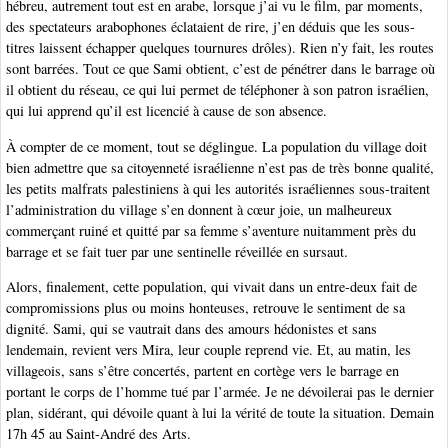
hébreu, autrement tout est en arabe, lorsque j’ai vu le film, par moments,
des spectateurs arabophones éclataient de rire, j’en déduis que les sous-
titres laissent échapper quelques tournures drôles). Rien n’y fait, les routes
sont barrées. Tout ce que Sami obtient, c’est de pénétrer dans le barrage où
il obtient du réseau, ce qui lui permet de téléphoner à son patron israélien,
qui lui apprend qu’il est licencié à cause de son absence.
À compter de ce moment, tout se déglingue. La population du village doit
bien admettre que sa citoyenneté israélienne n’est pas de très bonne qualité,
les petits malfrats palestiniens à qui les autorités israéliennes sous-traitent
l’administration du village s’en donnent à cœur joie, un malheureux
commerçant ruiné et quitté par sa femme s’aventure nuitamment près du
barrage et se fait tuer par une sentinelle réveillée en sursaut.
Alors, finalement, cette population, qui vivait dans un entre-deux fait de
compromissions plus ou moins honteuses, retrouve le sentiment de sa
dignité. Sami, qui se vautrait dans des amours hédonistes et sans
lendemain, revient vers Mira, leur couple reprend vie. Et, au matin, les
villageois, sans s’être concertés, partent en cortège vers le barrage en
portant le corps de l’homme tué par l’armée. Je ne dévoilerai pas le dernier
plan, sidérant, qui dévoile quant à lui la vérité de toute la situation. Demain
17h 45 au Saint-André des Arts.