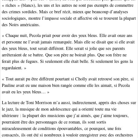
« riches » (blancs), les uns et les autres ne sont pas exempts de commettre
des crimes sordides. Mais ce bref récit, mieux que beaucoup d’analyses
sociologiques, montre l’impasse sociale et affective où se trouvent la plupart
des Noirs américains.
« Chaque nuit, Pecola priait pour avoir des yeux bleus. Elle avait onze ans
et personne ne l’avait jamais remarquée. Mais elle se disait que si elle avait
des yeux bleus, tout serait différent. Elle serait si jolie que ses parents
arrêteraient de se battre. Que son père ne boirait plus. Que son frère ne
ferait plus de fugues. Si seulement elle était belle. Si seulement les gens la
regardaient. »
« Tout aurait pu être différent pourtant si Cholly avait retrouvé son père, si
Pauline avait eu une maison bien rangée comme elle les aimait, si Pecola
avait eu les yeux bleus… »
La lecture de Toni Morrison m’a aussi, indirectement, appris des choses sur
le jazz, la musique de mon adolescence qui a orienté toute ma vie
ultérieure : la plupart des musiciens que j’ai aimés, que j’aime toujours,
pourraient être des personnages de ce roman, ils sont sortis
miraculeusement de conditions épouvantables, ce pourquoi, une fois
consacrés, ils ont été si nombreux à vouloir enregistrer avec des orchestres