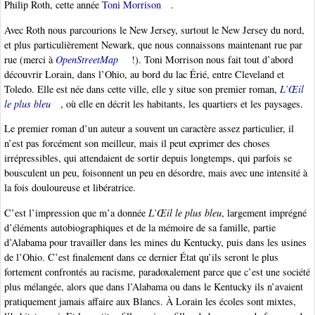
Philip Roth, cette année
Toni Morrison
.
Avec Roth nous parcourions le New Jersey, surtout le New Jersey du nord,
et plus particulièrement Newark, que nous connaissons maintenant rue par
rue (merci à
OpenStreetMap
!). Toni Morrison nous fait tout d’abord
découvrir Lorain, dans l’Ohio, au bord du lac Érié, entre Cleveland et
Toledo. Elle est née dans cette ville, elle y situe son premier roman,
L’Œil
le plus bleu
, où elle en décrit les habitants, les quartiers et les paysages.
Le premier roman d’un auteur a souvent un caractère assez particulier, il
n’est pas forcément son meilleur, mais il peut exprimer des choses
irrépressibles, qui attendaient de sortir depuis longtemps, qui parfois se
bousculent un peu, foisonnent un peu en désordre, mais avec une intensité à
la fois douloureuse et libératrice.
C’est l’impression que m’a donnée
L’Œil le plus bleu
, largement imprégné
d’éléments autobiographiques et de la mémoire de sa famille, partie
d’Alabama pour travailler dans les mines du Kentucky, puis dans les usines
de l’Ohio. C’est finalement dans ce dernier État qu’ils seront le plus
fortement confrontés au racisme, paradoxalement parce que c’est une société
plus mélangée, alors que dans l’Alabama ou dans le Kentucky ils n’avaient
pratiquement jamais affaire aux Blancs. À Lorain les écoles sont mixtes,