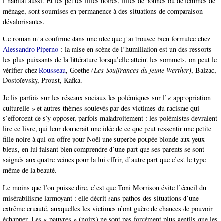
l’habitat aussi. Et les petites filles noires, filles de bonnes ou de femmes de
ménage, sont soumises en permanence à des situations de comparaison
dévalorisantes.
Ce roman m’a confirmé dans une idée que j’ai trouvée bien formulée chez
Alessandro Piperno
: la mise en scène de l’humiliation est un des ressorts
les plus puissants de la littérature lorsqu’elle atteint les sommets, on peut le
vérifier chez
Rousseau
, Goethe
(Les Souffrances du jeune Werther)
, Balzac,
Dostoïevsky, Proust, Kafka.
Je lis parfois sur les réseaux sociaux les polémiques sur l’« appropriation
culturelle » et autres thèmes soulevés par des victimes du racisme qui
s’efforcent de s’y opposer, parfois maladroitement : les polémistes devraient
lire ce livre, qui leur donnerait une idée de ce que peut ressentir une petite
fille noire à qui on offre pour Noël une superbe poupée blonde aux yeux
bleus, en lui faisant bien comprendre d’une part que ses parents se sont
saignés aux quatre veines pour la lui offrir, d’autre part que c’est le type
même de la beauté.
Le moins que l’on puisse dire, c’est que Toni Morrison évite l’écueil du
misérabilisme larmoyant : elle décrit sans pathos des situations d’une
extrême cruauté, auxquelles les victimes n’ont guère de chances de pouvoir
échapper. Les « pauvres » (noirs) ne sont pas forcément plus gentils que les