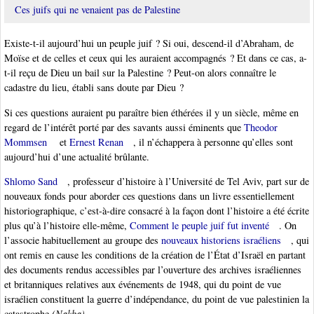
Ces juifs qui ne venaient pas de Palestine
Existe-t-il aujourd’hui un peuple juif ? Si oui, descend-il d’Abraham, de
Moïse et de celles et ceux qui les auraient accompagnés ? Et dans ce cas, a-
t-il reçu de Dieu un bail sur la Palestine ? Peut-on alors connaître le
cadastre du lieu, établi sans doute par Dieu ?
Si ces questions auraient pu paraître bien éthérées il y un siècle, même en
regard de l’intérêt porté par des savants aussi éminents que
Theodor
Mommsen
et
Ernest Renan
, il n’échappera à personne qu’elles sont
aujourd’hui d’une actualité brûlante.
Shlomo Sand
, professeur d’histoire à l’Université de Tel Aviv, part sur de
nouveaux fonds pour aborder ces questions dans un livre essentiellement
historiographique, c’est-à-dire consacré à la façon dont l’histoire a été écrite
plus qu’à l’histoire elle-même,
Comment le peuple juif fut inventé
. On
l’associe habituellement au groupe des
nouveaux historiens israéliens
, qui
ont remis en cause les conditions de la création de l’État d’Israël en partant
des documents rendus accessibles par l’ouverture des archives israéliennes
et britanniques relatives aux événements de 1948, qui du point de vue
israélien constituent la guerre d’indépendance, du point de vue palestinien la
catastrophe
(Nakba)
.