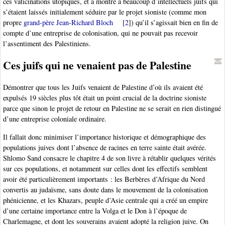
ces vaticinations utopiques, et a montré à beaucoup d’intellectuels juifs qui
s’étaient laissés initialement séduire par le projet sioniste (comme mon
propre
grand-père Jean-Richard Bloch
[
2
]
) qu’il s’agissait bien en fin de
compte d’une entreprise de colonisation, qui ne pouvait pas recevoir
l’assentiment des Palestiniens.
Ces juifs qui ne venaient pas de Palestine
Démontrer que tous les Juifs venaient de Palestine d’où ils avaient été
expulsés 19 siècles plus tôt était un point crucial de la doctrine sioniste
parce que sinon le projet de retour en Palestine ne se serait en rien distingué
d’une entreprise coloniale ordinaire.
Il fallait donc minimiser l’importance historique et démographique des
populations juives dont l’absence de racines en terre sainte était avérée.
Shlomo Sand consacre le chapitre 4 de son livre à rétablir quelques vérités
sur ces populations, et notamment sur celles dont les effectifs semblent
avoir été particulièrement importants : les Berbères d’Afrique du Nord
convertis au judaïsme, sans doute dans le mouvement de la colonisation
phénicienne, et les Khazars, peuple d’Asie centrale qui a créé un empire
d’une certaine importance entre la Volga et le Don à l’époque de
Charlemagne, et dont les souverains avaient adopté la religion juive. On