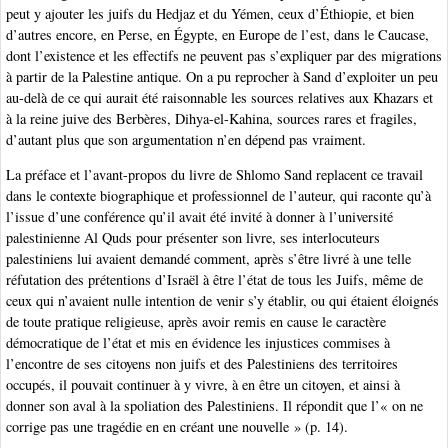
peut y ajouter les juifs du Hedjaz et du Yémen, ceux d’Éthiopie, et bien
d’autres encore, en Perse, en Égypte, en Europe de l’est, dans le Caucase,
dont l’existence et les effectifs ne peuvent pas s’expliquer par des migrations
à partir de la Palestine antique. On a pu reprocher à Sand d’exploiter un peu
au-delà de ce qui aurait été raisonnable les sources relatives aux Khazars et
à la reine juive des Berbères, Dihya-el-Kahina, sources rares et fragiles,
d’autant plus que son argumentation n’en dépend pas vraiment.
La préface et l’avant-propos du livre de Shlomo Sand replacent ce travail
dans le contexte biographique et professionnel de l’auteur, qui raconte qu’à
l’issue d’une conférence qu’il avait été invité à donner à l’université
palestinienne Al Quds pour présenter son livre, ses interlocuteurs
palestiniens lui avaient demandé comment, après s’être livré à une telle
réfutation des prétentions d’Israël à être l’état de tous les Juifs, même de
ceux qui n’avaient nulle intention de venir s’y établir, ou qui étaient éloignés
de toute pratique religieuse, après avoir remis en cause le caractère
démocratique de l’état et mis en évidence les injustices commises à
l’encontre de ses citoyens non juifs et des Palestiniens des territoires
occupés, il pouvait continuer à y vivre, à en être un citoyen, et ainsi à
donner son aval à la spoliation des Palestiniens. Il répondit que l’« on ne
corrige pas une tragédie en en créant une nouvelle » (p. 14).