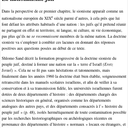
Dans la perspective de ce premier chapitre, le sionisme apparaît comme un
e
nationalisme européen du XIX
siècle parmi d’autres, à cela près que lui
font défaut les attributs habituels d’une nation : les juifs qu’il prétend réunir
ne partagent en effet ni territoire, ni langue, ni culture, ni vie économique,
pas plus qu’ils ne
se reconnaissent
membres de la même nation. La doctrine
sioniste va s’employer à combler ces lacunes en donnant des réponses
positives aux questions posées au début de ce texte.
Shlomo Sand décrit la formation progressive de la doctrine sioniste du
peuple juif, destiné à former une nation sur la « terre d’Israël
(Eretz
Israel)
». Cela ne se fit pas sans hésitations et tatonnements, mais
finalement dans les années 1960 la doctrine était bien établie, soigneusement
retranscrite dans les manuels scolaires israéliens, et afin de veiller à sa
conservation et à sa transmission fidèle, les universités israéliennes furent
dotées de deux départements d’histoire : des départements chargés des
sciences historiques en général, organisés comme les départements
analogues des autres pays, et des départements consacrés à l’« histoire du
peuple juif » (p. 48), isolés hermétiquement de toute contamination possible
par les recherches historiographiques ou archéologiques récentes en
provenance des départements d’histoire « normaux » locaux ou étrangers, et