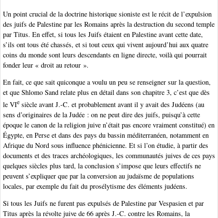
Un point crucial de la doctrine historique sioniste est le récit de l’expulsion
des juifs de Palestine par les Romains après la destruction du second temple
par Titus. En effet, si tous les Juifs étaient en Palestine avant cette date,
s’ils ont tous été chassés, et si tout ceux qui vivent aujourd’hui aux quatre
coins du monde sont leurs descendants en ligne directe, voilà qui pourrait
fonder leur « droit au retour ».
En fait, ce que sait quiconque a voulu un peu se renseigner sur la question,
et que Shlomo Sand relate plus en détail dans son chapitre 3, c’est que dès
e
le VI
siècle avant J.-C. et probablement avant il y avait des Judéens (au
sens d’originaires de la Judée : on ne peut dire des juifs, puisqu’à cette
époque le canon de la religion juive n’était pas encore vraiment constitué) en
Égypte, en Perse et dans des pays du bassin méditerranéen, notamment en
Afrique du Nord sous influence phénicienne. Et si l’on étudie, à partir des
documents et des traces archéologiques, les communautés juives de ces pays
quelques siècles plus tard, la conclusion s’impose que leurs effectifs ne
peuvent s’expliquer que par la conversion au judaïsme de populations
locales, par exemple du fait du prosélytisme des éléments judéens.
Si tous les Juifs ne furent pas expulsés de Palestine par Vespasien et par
Titus après la révolte juive de 66 après J.-C. contre les Romains, la