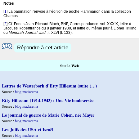
Notes
[
1
]
La pagination renvoie à l’édition de poche Flammarion dans la collection
Champs.
[
2
]
Cf. Fonds Jean-Richard Bloch, BNF, Correspondance, vol. XXXIX, lettre à
Jacques Robertfrance du 8 janvier 1930, et lettre du même jour à Lionel Trilling
du
Menorah Journal
,
ibid.
, t. XLVI (f. 133).
Répondre à cet article
Sur le Web
Lettres de Westerbork d’Etty Hillesum (suite (…)
Source :
blog maclarema
Etty Hillesum (1914-1943) : Une Vie bouleversée
Source :
blog maclarema
Le journal de guerre de Marie Cohen, née Mayer
Source :
blog maclarema
Les Juifs des USA et Israël
Source :
blog maclarema