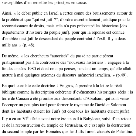
susceptibles d’en remettre les principes en cause.
Ainsi, « le débat public en Israël a certes connu des bruissements autour de
la problématique “qui est juif ?”, d’ordre essentiellement juridique pour la
reconnaissance de droits, mais cela n’a pas préoccupé les historiens [des
départements d’histoire du peuple juif], pour qui la réponse est connue
d’emblée : est juif le descendant du peuple contraint à l’exil, il y a deux
mille ans » (p. 48).
De même, « les chercheurs “autorisés” du passé ne participèrent
pratiquement pas à la controverse des “nouveaux historiens”, engagée à la
fin des années 1980 et dont on a pu penser, pendant un temps, qu’elle allait
mettre à mal quelques axiomes du discours mémoriel israélien. » (p.49).
En quoi consiste cette doctrine ? En gros, à prendre à la lettre le récit
biblique comme la description cohérente d’événements historiques réels : la
terre de Canaan a été promise aux descendants d’Abraham, qui sont venus
l’occuper un peu plus tard pour former le royaume de David et Salomon
dont les habitants étaient les Juifs (et dont tous les habitants étaient juifs).
e
Il y a eu au VI
siècle avant notre ère un exil à Babylone, suivi d’un retour
et de la reconstruction du temple de Jérusalem, et c’est apès la destruction
du second temple par les Romains que les Juifs furent chassés de Palestine.