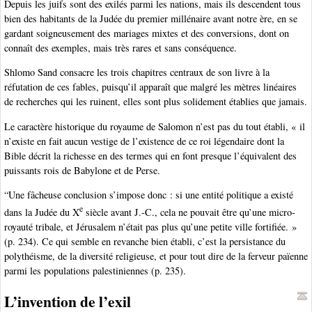
Depuis les juifs sont des exilés parmi les nations, mais ils descendent tous
bien des habitants de la Judée du premier millénaire avant notre ère, en se
gardant soigneusement des mariages mixtes et des conversions, dont on
connaît des exemples, mais très rares et sans conséquence.
Shlomo Sand consacre les trois chapitres centraux de son livre à la
réfutation de ces fables, puisqu’il apparaît que malgré les mètres linéaires
de recherches qui les ruinent, elles sont plus solidement établies que jamais.
Le caractère historique du royaume de Salomon n’est pas du tout établi, « il
n’existe en fait aucun vestige de l’existence de ce roi légendaire dont la
Bible décrit la richesse en des termes qui en font presque l’équivalent des
puissants rois de Babylone et de Perse.
“Une fâcheuse conclusion s’impose donc : si une entité politique a existé
e
dans la Judée du X
siècle avant J.-C., cela ne pouvait être qu’une micro-
royauté tribale, et Jérusalem n’était pas plus qu’une petite ville fortifiée. »
(p. 234). Ce qui semble en revanche bien établi, c’est la persistance du
polythéisme, de la diversité religieuse, et pour tout dire de la ferveur païenne
parmi les populations palestiniennes (p. 235).
L’invention de l’exil