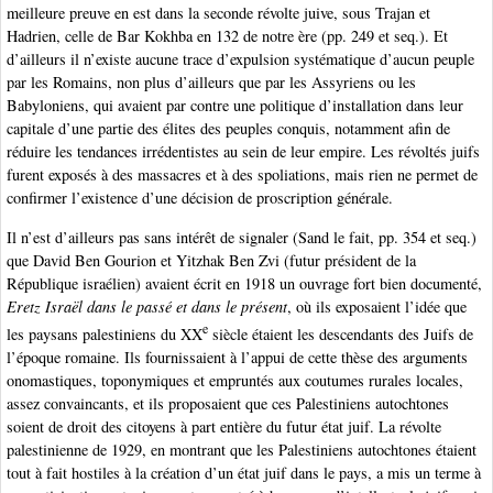
meilleure preuve en est dans la seconde révolte juive, sous Trajan et
Hadrien, celle de Bar Kokhba en 132 de notre ère (pp. 249 et seq.). Et
d’ailleurs il n’existe aucune trace d’expulsion systématique d’aucun peuple
par les Romains, non plus d’ailleurs que par les Assyriens ou les
Babyloniens, qui avaient par contre une politique d’installation dans leur
capitale d’une partie des élites des peuples conquis, notamment afin de
réduire les tendances irrédentistes au sein de leur empire. Les révoltés juifs
furent exposés à des massacres et à des spoliations, mais rien ne permet de
confirmer l’existence d’une décision de proscription générale.
Il n’est d’ailleurs pas sans intérêt de signaler (Sand le fait, pp. 354 et seq.)
que David Ben Gourion et Yitzhak Ben Zvi (futur président de la
République israélien) avaient écrit en 1918 un ouvrage fort bien documenté,
Eretz Israël dans le passé et dans le présent
, où ils exposaient l’idée que
e
les paysans palestiniens du XX
siècle étaient les descendants des Juifs de
l’époque romaine. Ils fournissaient à l’appui de cette thèse des arguments
onomastiques, toponymiques et empruntés aux coutumes rurales locales,
assez convaincants, et ils proposaient que ces Palestiniens autochtones
soient de droit des citoyens à part entière du futur état juif. La révolte
palestinienne de 1929, en montrant que les Palestiniens autochtones étaient
tout à fait hostiles à la création d’un état juif dans le pays, a mis un terme à