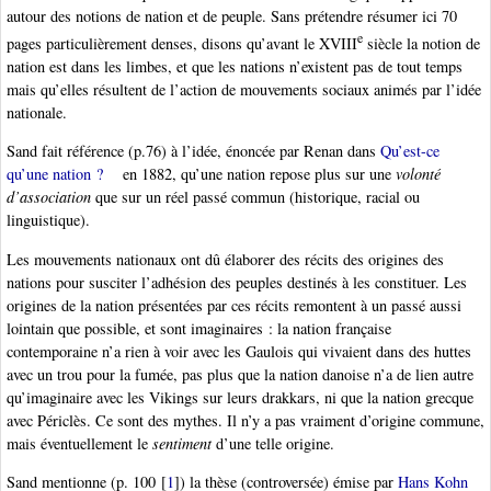
autour des notions de nation et de peuple. Sans prétendre résumer ici 70
e
pages particulièrement denses, disons qu’avant le XVIII
siècle la notion de
nation est dans les limbes, et que les nations n’existent pas de tout temps
mais qu’elles résultent de l’action de mouvements sociaux animés par l’idée
nationale.
Sand fait référence (p.76) à l’idée, énoncée par Renan dans
Qu’est-ce
qu’une nation ?
en 1882, qu’une nation repose plus sur une
volonté
d’association
que sur un réel passé commun (historique, racial ou
linguistique).
Les mouvements nationaux ont dû élaborer des récits des origines des
nations pour susciter l’adhésion des peuples destinés à les constituer. Les
origines de la nation présentées par ces récits remontent à un passé aussi
lointain que possible, et sont imaginaires : la nation française
contemporaine n’a rien à voir avec les Gaulois qui vivaient dans des huttes
avec un trou pour la fumée, pas plus que la nation danoise n’a de lien autre
qu’imaginaire avec les Vikings sur leurs drakkars, ni que la nation grecque
avec Périclès. Ce sont des mythes. Il n’y a pas vraiment d’origine commune,
mais éventuellement le
sentiment
d’une telle origine.
Sand mentionne (p. 100
[
1
]
) la thèse (controversée) émise par
Hans Kohn