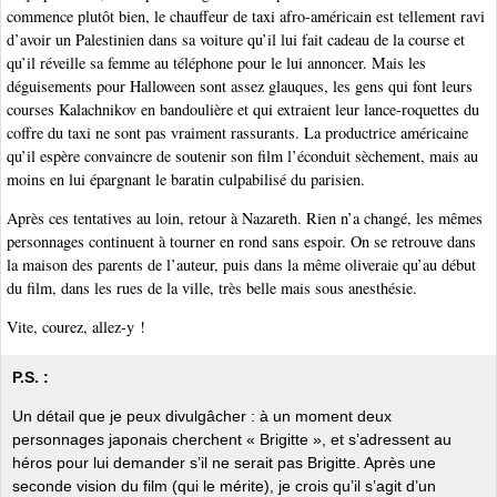
commence plutôt bien, le chauffeur de taxi afro-américain est tellement ravi
d’avoir un Palestinien dans sa voiture qu’il lui fait cadeau de la course et
qu’il réveille sa femme au téléphone pour le lui annoncer. Mais les
déguisements pour Halloween sont assez glauques, les gens qui font leurs
courses Kalachnikov en bandoulière et qui extraient leur lance-roquettes du
coffre du taxi ne sont pas vraiment rassurants. La productrice américaine
qu’il espère convaincre de soutenir son film l’éconduit sèchement, mais au
moins en lui épargnant le baratin culpabilisé du parisien.
Après ces tentatives au loin, retour à Nazareth. Rien n’a changé, les mêmes
personnages continuent à tourner en rond sans espoir. On se retrouve dans
la maison des parents de l’auteur, puis dans la même oliveraie qu’au début
du film, dans les rues de la ville, très belle mais sous anesthésie.
Vite, courez, allez-y !
P.S. :
Un détail que je peux divulgâcher : à un moment deux
personnages japonais cherchent « Brigitte », et s’adressent au
héros pour lui demander s’il ne serait pas Brigitte. Après une
seconde vision du film (qui le mérite), je crois qu’il s’agit d’un