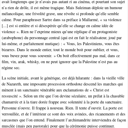
avait longtemps que je n’avais pas autant ri au cinéma, et pourtant son sujet
n’a rien de drôle, il est même tragique. Mais Suleiman déploie un humour
mélancolique, une frivolité grave, une révolte si profonde qu’elle semble
calme. Pour paraphraser Sartre dans sa préface à Mallarmé, « sa violence
[...] est si entière et si désespérée qu’elle se change en calme idée de
violence ». Rien ne l’exprime mieux qu’une réplique d’un protagoniste
(arabophone) du personnage central (qui est en fait le réalisateur, joué par
lui-même, et parfaitement mutique) : « Vous, les Palestiniens, vous êtes
bizarres. Dans le monde entier, tout le monde boit pour oublier, et vous,
vous buvez pour vous souvenir. » On boit effectivement pas mal, dans ce
film, vin, arak, whisky, on ne peut ignorer que la Palestine n’est pas au
régime sec.
La scène initiale, avant le générique, est déjà hilarante : dans la vieille ville
de Nazareth, une imposante procession orthodoxe descend les marches qui
mènent à un sanctuaire vénérable aux exclamations de « Christ est
ressuscité ». Selon un rite que l’on devine séculaire, un prélat à la chasuble
chamarrée et à la tiare dorée frappe avec solennité à la porte du sanctuaire.
Personne n’ouvre. Il frappe à nouveau. Rien. Il tente d’ouvrir. La porte est
verrouillée, et de l’intérieur ce sont des voix avinées, des ricanements et des
sarcasmes que l’on entend. Finalement l’archimandrite interviendra de façon
musclée (mais peu pastorale) pour que la cérémonie puisse continuer.