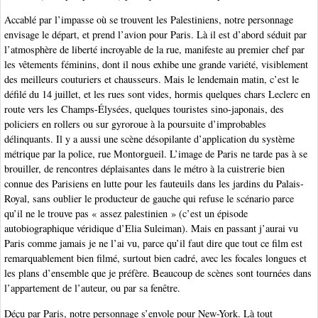
Accablé par l’impasse où se trouvent les Palestiniens, notre personnage
envisage le départ, et prend l’avion pour Paris. Là il est d’abord séduit par
l’atmosphère de liberté incroyable de la rue, manifeste au premier chef par
les vêtements féminins, dont il nous exhibe une grande variété, visiblement
des meilleurs couturiers et chausseurs. Mais le lendemain matin, c’est le
défilé du 14 juillet, et les rues sont vides, hormis quelques chars Leclerc en
route vers les Champs-Élysées, quelques touristes sino-japonais, des
policiers en rollers ou sur gyroroue à la poursuite d’improbables
délinquants. Il y a aussi une scène désopilante d’application du système
métrique par la police, rue Montorgueil. L’image de Paris ne tarde pas à se
brouiller, de rencontres déplaisantes dans le métro à la cuistrerie bien
connue des Parisiens en lutte pour les fauteuils dans les jardins du Palais-
Royal, sans oublier le producteur de gauche qui refuse le scénario parce
qu’il ne le trouve pas « assez palestinien » (c’est un épisode
autobiographique véridique d’Elia Suleiman). Mais en passant j’aurai vu
Paris comme jamais je ne l’ai vu, parce qu’il faut dire que tout ce film est
remarquablement bien filmé, surtout bien cadré, avec les focales longues et
les plans d’ensemble que je préfère. Beaucoup de scènes sont tournées dans
l’appartement de l’auteur, ou par sa fenêtre.
Déçu par Paris, notre personnage s’envole pour New-York. Là tout