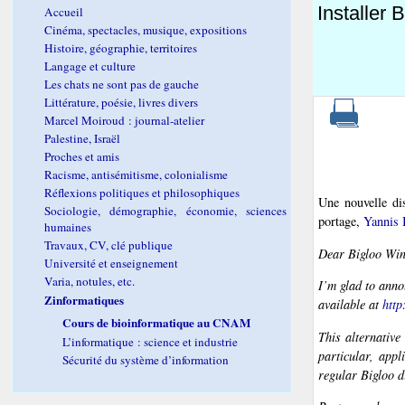
Installer
Accueil
Cinéma, spectacles, musique, expositions
Histoire, géographie, territoires
Langage et culture
Les chats ne sont pas de gauche
Littérature, poésie, livres divers
Marcel Moiroud : journal-atelier
Palestine, Israël
Proches et amis
Racisme, antisémitisme, colonialisme
Réflexions politiques et philosophiques
Une nouvelle di
Sociologie, démographie, économie, sciences
portage,
Yannis
humaines
Travaux, CV, clé publique
Dear Bigloo Win
Université et enseignement
Varia, notules, etc.
I’m glad to anno
Zinformatiques
available at
http
Cours de bioinformatique au CNAM
This alternative
L’informatique : science et industrie
particular, app
Sécurité du système d’information
regular Bigloo d