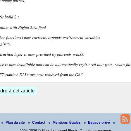
d happy parens,
e build 2 :
tion with Bigloo 2.7a final
her functions) now correctly expands environment variables
gistry.
traction layer is now provided by pthreads-win32.
Bee is now installable and can be automatically registered into your .emacs file
NET runtime DLLs are now removed from the GAC
re à cet article
Plan du site
Contact
Mentions légales
Espace privé
2004-2026 © Blog de Laurent Bloch - Tous droits réservés