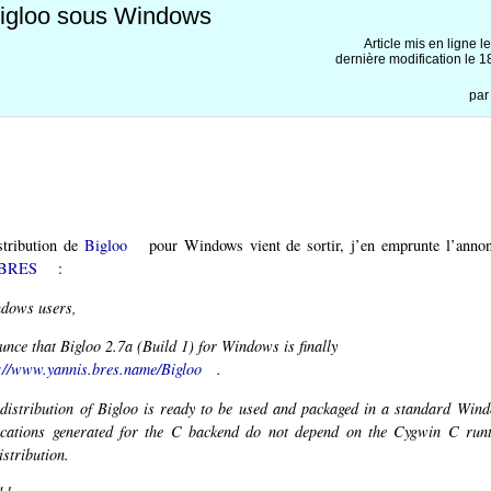
 Bigloo sous Windows
Article mis en ligne l
dernière modification le
pa
stribution de
Bigloo
pour Windows vient de sortir, j’en emprunte l’annon
 BRES
:
dows users,
unce that Bigloo 2.7a (Build 1) for Windows is finally
://www.yannis.bres.name/Bigloo
.
 distribution of Bigloo is ready to be used and packaged in a standard Wind
lications generated for the C backend do not depend on the Cygwin C run
istribution.