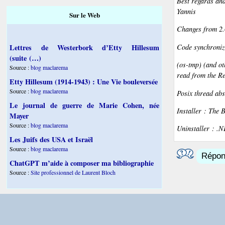
Best regards an
Yannis
Sur le Web
Changes from 2.6
Code synchroniza
Lettres de Westerbork d’Etty Hillesum
(suite (…)
(os-tmp) (and ot
Source :
blog maclarema
read from the Re
Etty Hillesum (1914-1943) : Une Vie bouleversée
Source :
blog maclarema
Posix thread abs
Le journal de guerre de Marie Cohen, née
Installer : The 
Mayer
Source :
blog maclarema
Uninstaller : .
Les Juifs des USA et Israël
Source :
blog maclarema
Répond
ChatGPT m’aide à composer ma bibliographie
Source :
Site professionnel de Laurent Bloch