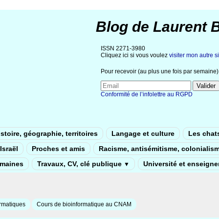
Blog de Laurent 
ISSN 2271-3980
Cliquez ici si vous voulez
visiter mon autre si
Pour recevoir (au plus une fois par semaine) 
Conformité de l’infolettre au RGPD
stoire, géographie, territoires
Langage et culture
Les chat
Israël
Proches et amis
Racisme, antisémitisme, colonialis
umaines
Travaux, CV, clé publique
Université et enseign
▼
rmatiques
Cours de bioinformatique au CNAM