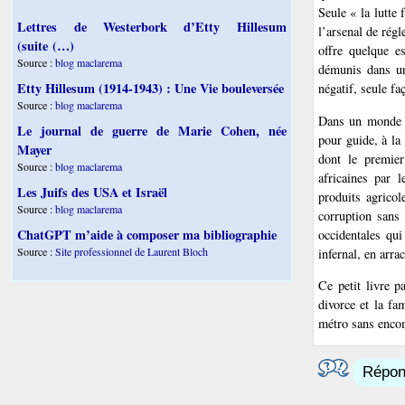
Seule « la lutte 
Lettres de Westerbork d’Etty Hillesum
l’arsenal de rég
(suite (…)
offre quelque es
Source :
blog maclarema
démunis dans un
Etty Hillesum (1914-1943) : Une Vie bouleversée
négatif, seule fa
Source :
blog maclarema
Dans un monde q
Le journal de guerre de Marie Cohen, née
pour guide, à l
Mayer
dont le premier
Source :
blog maclarema
africaines par 
Les Juifs des USA et Israël
produits agricol
Source :
blog maclarema
corruption sans 
ChatGPT m’aide à composer ma bibliographie
occidentales qui
Source :
Site professionnel de Laurent Bloch
infernal, en arra
Ce petit livre p
divorce et la fam
métro sans enco
Répond