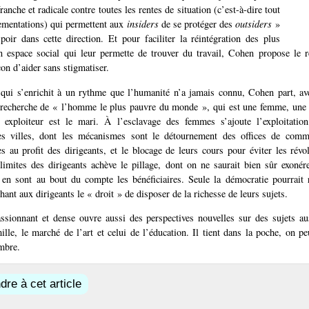
franche et radicale contre toutes les rentes de situation (c’est-à-dire tout
lementations) qui permettent aux
insiders
de se protéger des
outsiders
»
poir dans cette direction. Et pour faciliter la réintégration des plus
 espace social qui leur permette de trouver du travail, Cohen propose le r
çon d’aider sans stigmatiser.
ui s’enrichit à un rythme que l’humanité n’a jamais connu, Cohen part, 
a recherche de « l’homme le plus pauvre du monde », qui est une femme, une 
 exploiteur est le mari. À l’esclavage des femmes s’ajoute l’exploitati
les villes, dont les mécanismes sont le détournement des offices de comme
es au profit des dirigeants, et le blocage de leurs cours pour éviter les révo
limites des dirigeants achève le pillage, dont on ne saurait bien sûr exonér
 en sont au bout du compte les bénéficiaires. Seule la démocratie pourrait
chant aux dirigeants le « droit » de disposer de la richesse de leurs sujets.
assionnant et dense ouvre aussi des perspectives nouvelles sur des sujets au
ille, le marché de l’art et celui de l’éducation. Il tient dans la poche, on pe
mbre.
re à cet article