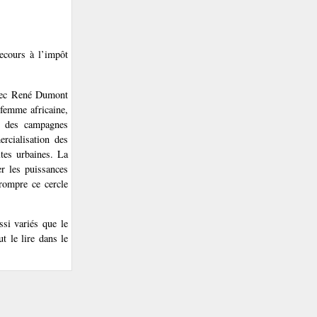
ecours à l’impôt
avec René Dumont
femme africaine,
on des campagnes
rcialisation des
ltes urbaines. La
er les puissances
 rompre ce cercle
ssi variés que le
ut le lire dans le