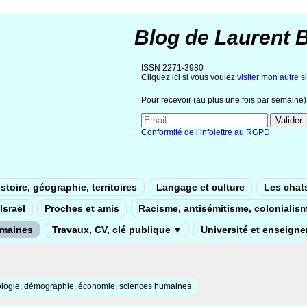
Blog de Laurent 
ISSN 2271-3980
Cliquez ici si vous voulez
visiter mon autre si
Pour recevoir (au plus une fois par semaine) 
Conformité de l’infolettre au RGPD
stoire, géographie, territoires
Langage et culture
Les chat
Israël
Proches et amis
Racisme, antisémitisme, colonialis
umaines
Travaux, CV, clé publique
Université et enseign
▼
ologie, démographie, économie, sciences humaines