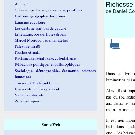
Richesse 
Accueil
Cinéma, spectacles, musique, expositions
de Daniel C
Histoire, géographie, territoires
Langage et culture
Les chats ne sont pas de gauche
Littérature, poésie, livres divers
Marcel Moiroud : journal-atelier
Palestine, Israël
Proches et amis
Racisme, antisémitisme, colonialisme
Réflexions politiques et philosophiques
Sociologie, démographie, économie, sciences
Dans ce livre 
humaines
lumineuses qui a
Travaux, CV, clé publique
Université et enseignement
Ainsi, il est im
Varia, notules, etc.
pas dû (ou seule
Zinformatiques
aux délocalisati
moins en moins a
Il est non moin
Sur le Web
incitations fisc
que « les baisse