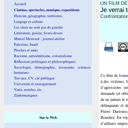
UN FILM DE
Accueil
Je verrai 
Cinéma, spectacles, musique, expositions
Histoire, géographie, territoires
Confrontatio
Langage et culture
Les chats ne sont pas de gauche
Littérature, poésie, livres divers
Marcel Moiroud : journal-atelier
Palestine, Israël
Proches et amis
Racisme, antisémitisme, colonialisme
Réflexions politiques et philosophiques
Sociologie, démographie, économie, sciences
humaines
Ce film de
Jeann
Travaux, CV, clé publique
à des victimes. 
Université et enseignement
d’agressions si
Varia, notules, etc.
demande (et obti
Zinformatiques
de ne jamais le r
délinquants et d
Pierre Darrous
Sur le Web
Bouchez. En vo
d’ailleurs impos