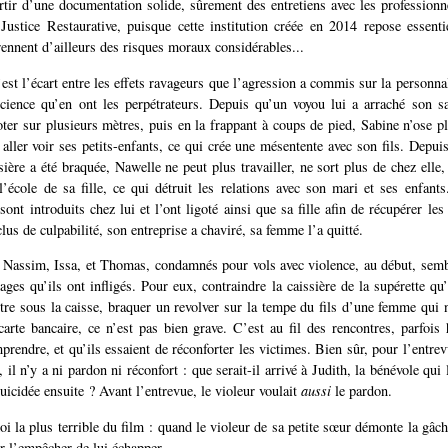
rtir d’une documentation solide, sûrement des entretiens avec les professionne
Justice Restaurative, puisque cette institution créée en 2014 repose essent
rennent d’ailleurs des risques moraux considérables...
est l’écart entre les effets ravageurs que l’agression a commis sur la personna
science qu’en ont les perpétrateurs. Depuis qu’un voyou lui a arraché son sa
oter sur plusieurs mètres, puis en la frappant à coups de pied, Sabine n’ose pl
aller voir ses petits-enfants, ce qui crée une mésentente avec son fils. Depuis
ssière a été braquée, Nawelle ne peut plus travailler, ne sort plus de chez ell
l’école de sa fille, ce qui détruit les relations avec son mari et ses enfant
ont introduits chez lui et l’ont ligoté ainsi que sa fille afin de récupérer les
lus de culpabilité, son entreprise a chaviré, sa femme l’a quitté.
 Nassim, Issa, et Thomas, condamnés pour vols avec violence, au début, semb
ges qu’ils ont infligés. Pour eux, contraindre la caissière de la supérette qu’
ntre sous la caisse, braquer un revolver sur la tempe du fils d’une femme qui n
rte bancaire, ce n’est pas bien grave. C’est au fil des rencontres, parfois 
mprendre, et qu’ils essaient de réconforter les victimes. Bien sûr, pour l’entre
, il n’y a ni pardon ni réconfort : que serait-il arrivé à Judith, la bénévole qui 
suicidée ensuite ? Avant l’entrevue, le violeur voulait
aussi
le pardon.
i la plus terrible du film : quand le violeur de sa petite sœur démonte la gâch
ur l’empêcher de lui échapper.