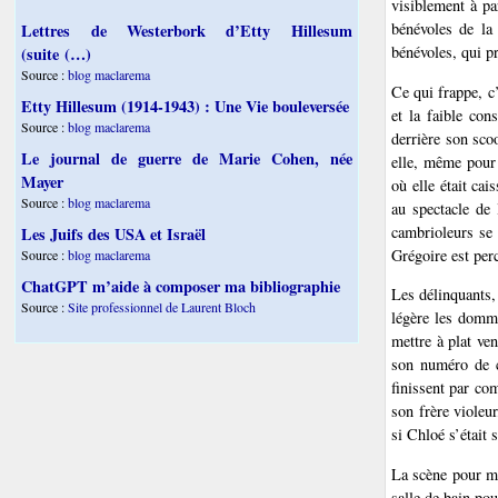
visiblement à pa
bénévoles de la 
Lettres de Westerbork d’Etty Hillesum
bénévoles, qui p
(suite (…)
Source :
blog maclarema
Ce qui frappe, c’
Etty Hillesum (1914-1943) : Une Vie bouleversée
et la faible con
Source :
blog maclarema
derrière son sco
Le journal de guerre de Marie Cohen, née
elle, même pour 
Mayer
où elle était cai
Source :
blog maclarema
au spectacle de 
cambrioleurs se s
Les Juifs des USA et Israël
Grégoire est perc
Source :
blog maclarema
ChatGPT m’aide à composer ma bibliographie
Les délinquants,
Source :
Site professionnel de Laurent Bloch
légère les domma
mettre à plat ve
son numéro de ca
finissent par co
son frère violeur
si Chloé s’était 
La scène pour mo
salle de bain po