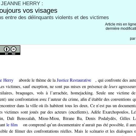
 JEANNE HERRY :
toujours vos visages
ns entre des délinquants violents et des victimes
Article mis en lign
dernière modificat
pa
e Herry
aborde le thème de la
Justice Restaurative
, qui confronte des aut
Les victimes, sauf exception, ne sont pas mises en présence de
leurs
agresseurs
milaires, braquages, vols à l’arrachée, homejacking. Seule une victime de
ent) une confrontation avec l’auteur du crime, afin d’établir des conventions qu
encontrer dans la ville où ils habitent tous les deux. Ce n’est pas un documenta
es victimes sont joués par des acteurs (excellents), Adèle Exarchopoulos, Le
sin, Dali Benssalah, Miou-Miou, Birane Ba, Denis Podalydès, Gilles Le
yant
le film
on comprend qu’un documentaire n’aurait pas été possible, il aurai
sible de filmer des confrontations réelles. Mais le scénario et les dialogues on