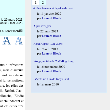
1
2
6 films iraniens et la peine de mort
le 11 janvier 2022
par
Laurent Bloch
e le
29 mars 2023
ion le 2 mai 2023
À pas aveugles
le 22 mars 2023
r
Laurent Bloch
par
Laurent Bloch
Karel Appel (1921-2006)
le 19 avril 2017
par
Laurent Bloch
Visage,
un film de Tsaï Ming-liang
eurs d’infractions
le 16 novembre 2009
, mais d’auteurs
par
Laurent Bloch
 viol incestueux
Liberté
, un film de Tony Gatlif
i lui permettront
le 1er mars 2010
ire, les rôles des
ïla Bekhti, Jean-
llouche, Élodie
t été indécent et
t été écrits très