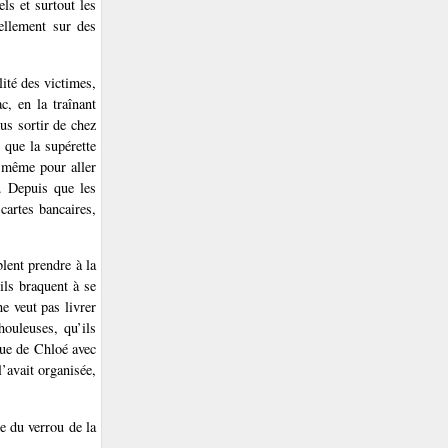
ls et surtout les
iellement sur des
lité des victimes,
c, en la traînant
us sortir de chez
 que la supérette
e, même pour aller
s. Depuis que les
 cartes bancaires,
lent prendre à la
ils braquent à se
e veut pas livrer
houleuses, qu’ils
vue de Chloé avec
l’avait organisée,
e du verrou de la