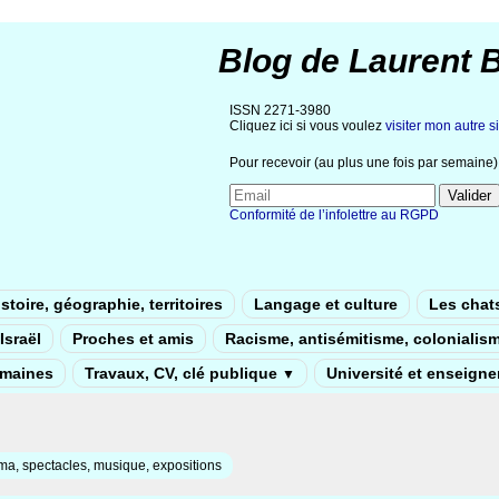
Blog de Laurent 
ISSN 2271-3980
Cliquez ici si vous voulez
visiter mon autre si
Pour recevoir (au plus une fois par semaine) 
Conformité de l’infolettre au RGPD
stoire, géographie, territoires
Langage et culture
Les chat
Israël
Proches et amis
Racisme, antisémitisme, colonialis
umaines
Travaux, CV, clé publique
Université et enseign
▼
a, spectacles, musique, expositions