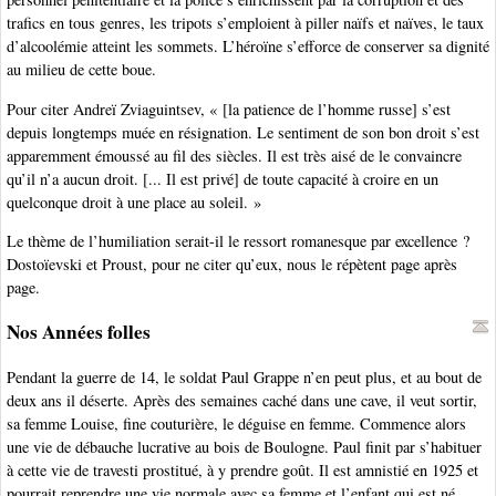
trafics en tous genres, les tripots s’emploient à piller naïfs et naïves, le taux
d’alcoolémie atteint les sommets. L’héroïne s’efforce de conserver sa dignité
au milieu de cette boue.
Pour citer Andreï Zviaguintsev, « [la patience de l’homme russe] s’est
depuis longtemps muée en résignation. Le sentiment de son bon droit s’est
apparemment émoussé au fil des siècles. Il est très aisé de le convaincre
qu’il n’a aucun droit. [... Il est privé] de toute capacité à croire en un
quelconque droit à une place au soleil. »
Le thème de l’humiliation serait-il le ressort romanesque par excellence ?
Dostoïevski et Proust, pour ne citer qu’eux, nous le répètent page après
page.
Nos Années folles
Pendant la guerre de 14, le soldat Paul Grappe n’en peut plus, et au bout de
deux ans il déserte. Après des semaines caché dans une cave, il veut sortir,
sa femme Louise, fine couturière, le déguise en femme. Commence alors
une vie de débauche lucrative au bois de Boulogne. Paul finit par s’habituer
à cette vie de travesti prostitué, à y prendre goût. Il est amnistié en 1925 et
pourrait reprendre une vie normale avec sa femme et l’enfant qui est né