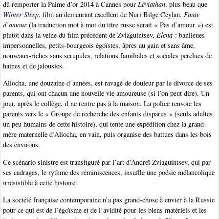
dû remporter la Palme d’or 2014 à Cannes pour
Léviathan
, plus beau que
Winter Sleep
, film au demeurant excellent de Nuri Bilge Ceylan.
Faute
d’amour
(la traduction mot à mot du titre russe serait « Pas d’amour ») est
plutôt dans la veine du film précédent de Zviaguintsev,
Elena
: banlieues
impersonnelles, petits-bourgeois égoïstes, âpres au gain et sans âme,
nouveaux-riches sans scrupules, relations familiales et sociales perclues de
haines et de jalousies.
Aliocha, une douzaine d’années, est ravagé de douleur par le divorce de ses
parents, qui ont chacun une nouvelle vie amoureuse (si l’on peut dire). Un
jour, après le collège, il ne rentre pas à la maison. La police renvoie les
parents vers le « Groupe de recherche des enfants disparus » (seuls adultes
un peu humains de cette histoire), qui tente une expédition chez la grand-
mère maternelle d’Aliocha, en vain, puis organise des battues dans les bois
des environs.
Ce scénario sinistre est transfiguré par l’art d’Andreï Zviaguintsev, qui par
ses cadrages, le rythme des réminiscences, insuffle une poésie mélancolique
irrésistible à cette histoire.
La société française contemporaine n’a pas grand-chose à envier à la Russie
pour ce qui est de l’égoïsme et de l’avidité pour les biens matériels et les