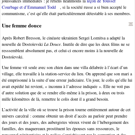
jouissances immédiates : je retiens néanmoins la
leçon de Youssef
Courbage et d’Emmanuel Todd
, si la société russe a si bien accepté le
communisme, c’est qu’elle était particulièrement détestable à ses membres.
Une femme douce
Après Robert Bresson, le cinéaste ukrainien Sergei Loznitsa a adapté la
nouvelle de Dostoïevski
La Douce
. Inutile de dire que les deux films ne se
resssemblent absolument pas, et celui-ci encore moins à la nouvelle de
Dostoïevski.
Une femme vit seule avec son chien dans une villa délabrée à l’écart d’un
village, elle travaille à la station-service du lieu. On apprend que son mari a
été emprisonné à la suite d’une erreur judiciaire. Un jour, le colis qu’elle lui
avait expédié lui revient, « inconnu à l’adresse indiquée ». Elle ne voit pas
d’autre solution que de se rendre elle-même à la prison, à deux ou trois
mille kilomètres de là, remettre le colis dont il a grand besoin.
L’activité de la ville où se trouve la prison tourne entièrement autour de cet
univers carcéral : comme obtenir un droit d’accès au parloir peut prendre
des jours et des jours, des aubergistes véreux vivent de l’hébergement des
familles, des maquereaux prostituent les épouses sans ressources, le
personnel pénitentiaire et la police s’enrichissent par la corruption et des