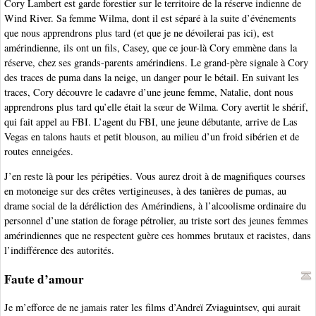
Cory Lambert est garde forestier sur le territoire de la réserve indienne de
Wind River. Sa femme Wilma, dont il est séparé à la suite d’événements
que nous apprendrons plus tard (et que je ne dévoilerai pas ici), est
amérindienne, ils ont un fils, Casey, que ce jour-là Cory emmène dans la
réserve, chez ses grands-parents amérindiens. Le grand-père signale à Cory
des traces de puma dans la neige, un danger pour le bétail. En suivant les
traces, Cory découvre le cadavre d’une jeune femme, Natalie, dont nous
apprendrons plus tard qu’elle était la sœur de Wilma. Cory avertit le shérif,
qui fait appel au FBI. L’agent du FBI, une jeune débutante, arrive de Las
Vegas en talons hauts et petit blouson, au milieu d’un froid sibérien et de
routes enneigées.
J’en reste là pour les péripéties. Vous aurez droit à de magnifiques courses
en motoneige sur des crêtes vertigineuses, à des tanières de pumas, au
drame social de la déréliction des Amérindiens, à l’alcoolisme ordinaire du
personnel d’une station de forage pétrolier, au triste sort des jeunes femmes
amérindiennes que ne respectent guère ces hommes brutaux et racistes, dans
l’indifférence des autorités.
Faute d’amour
Je m’efforce de ne jamais rater les films d’Andreï Zviaguintsev, qui aurait