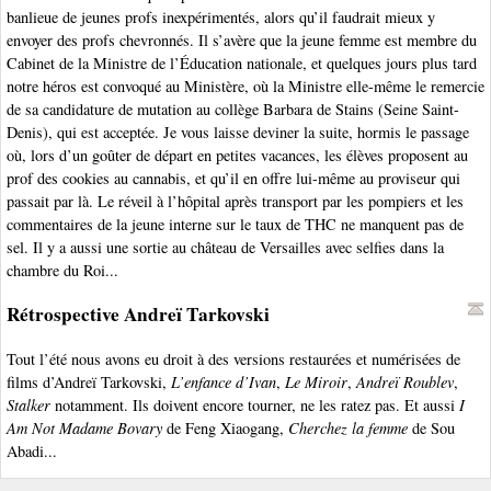
banlieue de jeunes profs inexpérimentés, alors qu’il faudrait mieux y
envoyer des profs chevronnés. Il s’avère que la jeune femme est membre du
Cabinet de la Ministre de l’Éducation nationale, et quelques jours plus tard
notre héros est convoqué au Ministère, où la Ministre elle-même le remercie
de sa candidature de mutation au collège Barbara de Stains (Seine Saint-
Denis), qui est acceptée. Je vous laisse deviner la suite, hormis le passage
où, lors d’un goûter de départ en petites vacances, les élèves proposent au
prof des cookies au cannabis, et qu’il en offre lui-même au proviseur qui
passait par là. Le réveil à l’hôpital après transport par les pompiers et les
commentaires de la jeune interne sur le taux de THC ne manquent pas de
sel. Il y a aussi une sortie au château de Versailles avec selfies dans la
chambre du Roi...
Rétrospective Andreï Tarkovski
Tout l’été nous avons eu droit à des versions restaurées et numérisées de
films d’Andreï Tarkovski,
L’enfance d’Ivan
,
Le Miroir
,
Andreï Roublev
,
Stalker
notamment. Ils doivent encore tourner, ne les ratez pas. Et aussi
I
Am Not Madame Bovary
de Feng Xiaogang,
Cherchez la femme
de Sou
Abadi...