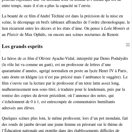
entre temps, mais il n’en a plus la capacité ni l’envie.
La beauté de ce film d’André Téchiné est dans la précision de la mise en
scène, le découpage en brefs tableaux affranchis de l’ordre chronologique, le
lien récurrent entre les décors et les états d’âme. On pense à
Lola Montès
et
au
Plaisir
de Max Ophüls, ou encore aux scènes nocturnes de Renoir.
Les grands esprits
Le héros de ce film d’Olivier Ayache-Vidal, interprété par Denis Podalydès
(le rôle lui va comme un gant), est un professeur de lettres d’une
quarantaine d’années, agrégé normalien en poste au lycée Henri IV à Paris,
sans doute en khâgne (ce n’est pas précisé mais l’ambiance le suggère). Le
film s’ouvre sur la lecture par le professeur d’un texte latin assez long,
malheureusement non sous-titré, à traduire pour le lendemain, puis par la
remise des copies du devoir précédent, où l’annonce des notes, qui
s’échelonnent de 0 à 1, est entrecoupée de commentaires humiliants
adressés aux élèves.
Quelques scènes plus loin, le même professeur, lors d’un pot mondain, fait
des ronds de jambe devant une jeune femme en pérorant sur le thème de
l’Éducation nationale qui expédie dans des établissements difficiles de