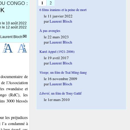
1
2
DU CONGO :
 K
6 films iraniens et la peine de mort
le 11 janvier 2022
par
Laurent Bloch
e le
10 août 2022
n le 12 août 2022
À pas aveugles
le 22 mars 2023
r
Laurent Bloch
par
Laurent Bloch
Karel Appel (1921-2006)
le 19 avril 2017
par
Laurent Bloch
Visage,
un film de Tsaï Ming-liang
m documentaire de
le 16 novembre 2009
 de l’Association
par
Laurent Bloch
es rwandaise et
Liberté
, un film de Tony Gatlif
ongo (RdC), les
le 1er mars 2010
oins 3000 blessés
ur les préjudices
et l’a condamné à
 à leur égard, ces