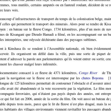
mmes, tous mutilés, certains amputés ou en fauteuil roulant, décident de se 
re leurs voix.
beaucoup d’infrastructures de transport du temps de la colonisation belge, main
uf celles qui permettent le transport des minerais. Alors pour se rendre de Kis
oyen : en bateau sur le fleuve Congo. 1734 kilomètres, plus d’un mois de nav
imes de Kisangani que Dieudo Hamadi a filmé, en les accompagnant sur un ba
 les intempéries, une odyssée déchirante dans des paysages sublimes.
vent à Kinshasa ils se rendent à l’Assemblée nationale, où bien évidemmen
cevoir. Ils organisent un défilé dans la ville, puis une sorte de piquet d
ntent d’adresser la parole aux parlementaires qu’ils voient entrer ou sortir, ceu
nnent les chasser malgré leurs infirmités.
 documentaire consacré à ce fleuve de 4371 kilomètres,
Congo River
de Thi
ani la navigation sur le fleuve est interrompue par les
chutes Boyoma
[
longue de 125 kilomètres permettait de contourner l’obstacle et d’assurer ainsi 
 elle avait été abandonnée et la voie recouverte par la végétation. Le film m
ompagnie ferroviaire, qui n’étaient pas payés depuis des années, ont entrepr
 ce qui fut fait en 2006, année de la sortie du film. On voit aussi un bateau d
ble depuis trois mois, parce que le lit du fleuve n’est plus dragué, mais la so
les habitants des villages environnants viennent ravitailler les passagers aband