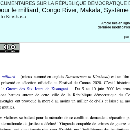
CUMENTAIRES SUR LA RÉPUBLIQUE DÉMOCRATIQUE 
pour le milliard, Congo River, Makala, Système
to Kinshasa
Article mis en lign
dernière modificatio
pa
 milliard
(mieux nommé en anglais
Downstream to Kinshasa
) est un fil
résenté en sélection officielle au Festival de Cannes 2020. C’est l’histoire
e la
Guerre des Six Jours de Kisangani
. Du 5 au 10 juin 2000 les armé
sont battues autour de cette ville de la République démocratique du C
eugles ont provoqué la mort d’au moins un millier de civils et laissé au m
 mutilés.
es victimes se battent pour la mémoire de ce conflit et demandent réparation po
nternationale de justice a déclaré l’Ouganda coupable de crimes de guerre 
ctimes, qui n’ont jamais rien reçu. Excédés par l’indifférence des institutions