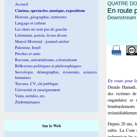
QUATRE DO
Accueil
En route 
Cinéma, spectacles, musique, expositions
Histoire, géographie, territoires
Downstream 
Langage et culture
Les chats ne sont pas de gauche
Littérature, poésie, livres divers
Marcel Moiroud : journal-atelier
Palestine, Israël
Proches et amis
Racisme, antisémitisme, colonialisme
Réflexions politiques et philosophiques
Sociologie, démographie, économie, sciences
humaines
En route pour le
Travaux, CV, clé publique
Dieudo Hamadi, p
Université et enseignement
des victimes d
Varia, notules, etc.
ougandaise se 
Zinformatiques
bombardements av
irrémédiablement
Depuis 20 ans, l
Sur le Web
subis. La Cour i
indemniser les vi