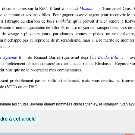
s documentaires sur la RdC, il faut voir aussi
Makala
, d’Emmanuel Gras. 
ec sa femme et ses trois filles. Pour gagner assez d’argent pour recouvrir le t
 il fabrique du charbon de bois (
makala
) qu’il prévoit d’aller vendre à Kolwe
istante d’une cinquantaine de kilomètres. Le moyen de transport des sacs de 
de voyage : plusieurs jours, par champs, routes et pistes, un vrai calvaire, 
lm n’échappe pas au reproche de misérabilisme, mais il a le mérite de montrer
bitants.
ié
Système K
de Renaud Barret (qui avait déjà fait
Benda Bilili !
ave
m complètement dément consacré aux artistes de rue de Kinshasa ! Regardez 
 dit plus que ne le pourraient mes commentaires.
sent probablement pas en salle actuellement, mais vous devriez les trouver
nde (VOD) ou en DVD.
loniale les chutes Boyoma étaient nommées chutes Stanley, et Kisangani Stanleyvi
re à cet article