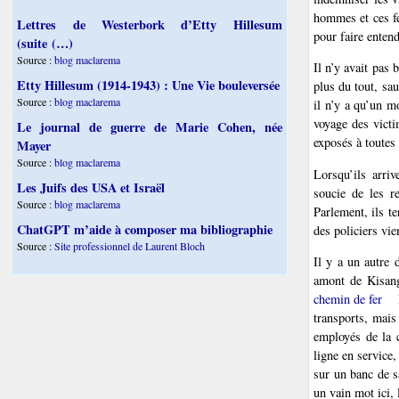
hommes et ces fe
Lettres de Westerbork d’Etty Hillesum
pour faire entend
(suite (…)
Source :
blog maclarema
Il n’y avait pas 
Etty Hillesum (1914-1943) : Une Vie bouleversée
plus du tout, sa
Source :
blog maclarema
il n’y a qu’un m
voyage des vict
Le journal de guerre de Marie Cohen, née
exposés à toutes
Mayer
Source :
blog maclarema
Lorsqu’ils arri
Les Juifs des USA et Israël
soucie de les re
Source :
blog maclarema
Parlement, ils te
ChatGPT m’aide à composer ma bibliographie
des policiers vie
Source :
Site professionnel de Laurent Bloch
Il y a un autre
amont de Kisang
chemin de fer
transports, mais
employés de la c
ligne en service,
sur un banc de sa
un vain mot ici, 