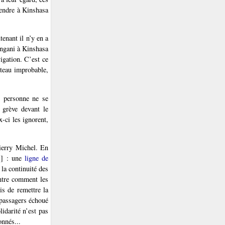
rendre à Kinshasa
tenant il n’y en a
angani à Kinshasa
igation. C’est ce
teau improbable,
t personne ne se
e grève devant le
x-ci les ignorent,
erry Michel. En
1
]
: une
ligne de
la continuité des
ontre comment les
is de remettre la
e passagers échoué
lidarité n’est pas
onnés...