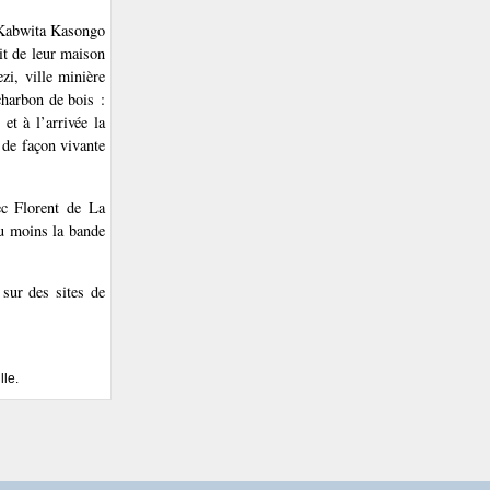
Kabwita Kasongo
oit de leur maison
zi, ville minière
charbon de bois :
et à l’arrivée la
 de façon vivante
c Florent de La
au moins la bande
 sur des sites de
lle.