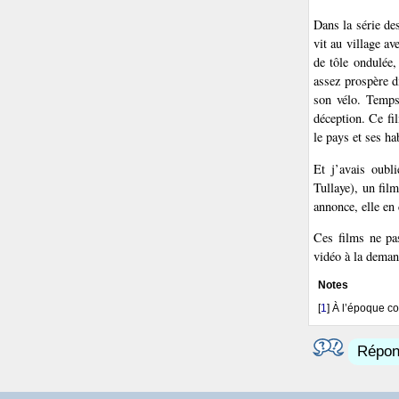
Dans la série de
vit au village av
de tôle ondulée,
assez prospère d
son vélo. Temps 
déception. Ce fi
le pays et ses ha
Et j’avais oubl
Tullaye), un fil
annonce, elle en
Ces films ne pas
vidéo à la dema
Notes
[
1
]
À l’époque co
Répond