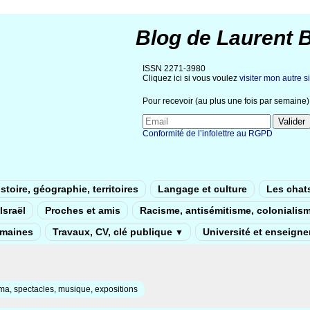
Blog de Laurent 
ISSN 2271-3980
Cliquez ici si vous voulez
visiter mon autre si
Pour recevoir (au plus une fois par semaine) 
Conformité de l’infolettre au RGPD
stoire, géographie, territoires
Langage et culture
Les chat
Israël
Proches et amis
Racisme, antisémitisme, colonialis
umaines
Travaux, CV, clé publique
Université et enseign
▼
a, spectacles, musique, expositions