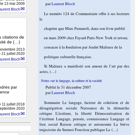
par
Laurent Bloch
 le 13 mai 2009
aurent Bloch
Le numéro 124 de Commentaire offre à ses lecteurs
le
chapitre que Marc Fumaroli, dans son livre publié
 citations de
en mars 2009 chez Fayard Paris New York et retour,
sité de (…)
consacre à la fondation par André Malraux de la
novembre 2013
 21 juillet 2020
politique culturelle française.
aurent Bloch
Si Malraux a manifesté son amour de l’art par des
actes, (…)
Notes sur le langage, la culture et la société
Publié le 31 décembre 2007
ndrés par
igence
par
Laurent Bloch
Sommaire Le langage, facteur de cohésion et de
le
11 juillet 2018
désagrégation sociale Naissance de la démarche
 septembre 2020
critique L’écriture, la liberté Démocratisation de
aurent Bloch
l’écriture Langage, pensée, connaissance Langage et
lien social Raison critique et autonomie La brève
trajectoire du Surmoi Fonction publique Le (…)