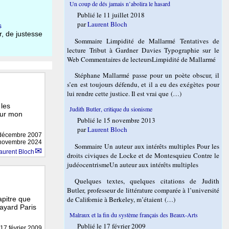
Un coup de dés jamais n’abolira le hasard
Publié le 11 juillet 2018
par
Laurent Bloch
s
r, de justesse
Sommaire Limpidité de Mallarmé Tentatives de
lecture Tribut à Gardner Davies Typographie sur le
Web Commentaires de lecteursLimpidité de Mallarmé
Stéphane Mallarmé passe pour un poète obscur, il
s’en est toujours défendu, et il a eu des exégètes pour
lui rendre cette justice. Il est vrai que (…)
 les
Judith Butler, critique du sionisme
our mon
Publié le 15 novembre 2013
par
Laurent Bloch
décembre 2007
8 novembre 2024
Sommaire Un auteur aux intérêts multiples Pour les
aurent Bloch
droits civiques de Locke et de Montesquieu Contre le
judéocentrismeUn auteur aux intérêts multiples
Quelques textes, quelques citations de Judith
Butler, professeur de littérature comparée à l’université
de Californie à Berkeley, m’étaient (…)
apitre que
ayard Paris
Malraux et la fin du système français des Beaux-Arts
Publié le 17 février 2009
17 février 2009