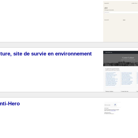
ture, site de survie en environnement
nti-Hero