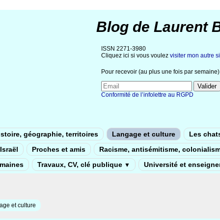
Blog de Laurent 
ISSN 2271-3980
Cliquez ici si vous voulez
visiter mon autre si
Pour recevoir (au plus une fois par semaine) 
Conformité de l’infolettre au RGPD
stoire, géographie, territoires
Langage et culture
Les chat
Israël
Proches et amis
Racisme, antisémitisme, colonialis
umaines
Travaux, CV, clé publique
Université et enseign
▼
ge et culture