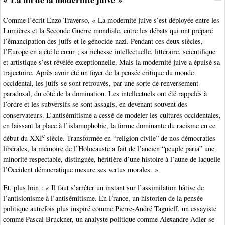
Comme l’écrit Enzo Traverso, « La modernité juive s’est déployée entre les
Lumières et la Seconde Guerre mondiale, entre les débats qui ont préparé
l’émancipation des juifs et le génocide nazi. Pendant ces deux siècles,
l’Europe en a été le cœur ; sa richesse intellectuelle, littéraire, scientifique
et artistique s’est révélée exceptionnelle. Mais la modernité juive a épuisé sa
trajectoire. Après avoir été un foyer de la pensée critique du monde
occidental, les juifs se sont retrouvés, par une sorte de renversement
paradoxal, du côté de la domination. Les intellectuels ont été rappelés à
l’ordre et les subversifs se sont assagis, en devenant souvent des
conservateurs. L’antisémitisme a cessé de modeler les cultures occidentales,
en laissant la place à l’islamophobie, la forme dominante du racisme en ce
e
début du XXI
siècle. Transformée en “religion civile” de nos démocraties
libérales, la mémoire de l’Holocauste a fait de l’ancien “peuple paria” une
minorité respectable, distinguée, héritière d’une histoire à l’aune de laquelle
l’Occident démocratique mesure ses vertus morales. »
Et, plus loin : « Il faut s’arrêter un instant sur l’assimilation hâtive de
l’antisionisme à l’antisémitisme. En France, un historien de la pensée
politique autrefois plus inspiré comme Pierre-André Taguieff, un essayiste
comme Pascal Bruckner, un analyste politique comme Alexandre Adler se