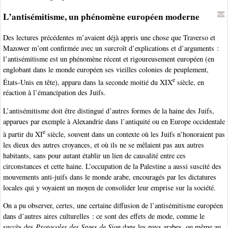
L’antisémitisme, un phénomène européen moderne
Des lectures précédentes m’avaient déjà appris une chose que Traverso et
Mazower m’ont confirmée avec un surcroît d’explications et d’arguments :
l’antisémitisme est un phénomène récent et rigoureusement européen (en
englobant dans le monde européen ses vieilles colonies de peuplement,
e
États-Unis en tête), apparu dans la seconde moitié du XIX
siècle, en
réaction à l’émancipation des Juifs.
L’antisémitisme doit être distingué d’autres formes de la haine des Juifs,
apparues par exemple à Alexandrie dans l’antiquité ou en Europe occidentale
e
à partir du XI
siècle, souvent dans un contexte où les Juifs n’honoraient pas
les dieux des autres croyances, et où ils ne se mêlaient pas aux autres
habitants, sans pour autant établir un lien de causalité entre ces
circonstances et cette haine. L’occupation de la Palestine a aussi suscité des
mouvements anti-juifs dans le monde arabe, encouragés par les dictatures
locales qui y voyaient un moyen de consolider leur emprise sur la société.
On a pu observer, certes, une certaine diffusion de l’antisémitisme européen
dans d’autres aires culturelles : ce sont des effets de mode, comme le
succès des
Protocoles des Sages de Sion
dans les pays arabes, ou même au