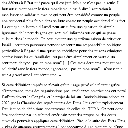
des défauts à l’État juif parce qu’il est juif. Mais ce n’est pas la seule. Il
faut aussi mentionner le tiers-mondisme, c’est-à-dire l’aspiration à
manifester sa solidarité avec ce qui peut être considéré comme un peuple
non occidental plus faible dans sa lutte contre un peuple occidental plus fort.
La critique unilatérale d’Israël peut aussi être une question de simple
ignorance de la part de gens qui sont mal informés sur ce qui se passe
ailleurs dans le monde. On peut ajouter une quatrième raison de critiquer
Israël : certaines personnes peuvent ressentir une responsabilité politique
particulière à l’égard d’une question spécifique pour des raisons ethniques,
confessionnelles ou familiales, ou peut-être simplement en vertu d’un
sentiment de type “pas en mon nom” [...] Ces trois dernières motivations –
solidarité avec le tiers monde, ignorance, “pas en mon nom” – n’ont rien à
voir
a priori
avec l’antisémitisme. »
Si cette définition imprécise n’avait qu’un usage privé cela n’aurait guère
d’importance, mais des organisations pro-israéliennes américaines ont porté
l’affaire devant le Congrès, et le projet de loi sur l’antisémitisme adopté en
2023 par la Chambre des représentants des États-Unis exclut explicitement
l’utilisation de définitions concurrentes de celles de l’IHRA. On peut donc
être condamné par un tribunal américain pour des propos ou des écrits
auxquels pourrait s’appliquer cette définition. Pire, à la suite des États-Unis,
« plus de quarante gouvernements l’ont approuvée d’une manière ou d’une