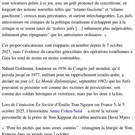
sont volontiers prêtés à ce jeu, avec un goût prononcé du syncrétisme, en
forgeant des notions nouvelles telles que “islamo-fascisme” et “islamo-
gauchisme”, creuses mais percutantes, et surtout interchangeables. Les juifs
antisionistes ou critiques de la politique israélienne n’échappent pas à la
critique et se voient taxés de “traîtres juifs […] infiniment plus méprisables,
infiniment plus répugnants” que les antisémites ordinaires. »
Ces propos caricaturaux sont réapparus en nombre depuis le 7 octobre
2023, mais l’évidence du caractère génocidaire des opérations israéliennes à
Gaza les rend de moins en moins soutenables.
Nahum Goldmann, fondateur en 1936 du Congrès juif mondial, qu’il
présida jusqu’en 1977, militant pour un rapprochement israélo-arabe, a
déclaré un jour (cf.
Le Monde diplomatique
, septembre 1982) que les Juifs
pouvaient se présenter soit comme des victimes de persécutions, soit
comme des soldats héroïques et victorieux, mais pas les deux à la fois.
Lors de l’émission
En Société
d’Émilie Tran Nguyen sur France 5, le 5
octobre 2025, l’historienne
Annie Cohen-Solal
a récité la version
personnelle de la prière de Yom Kippour du rabbin américain David Myers :
« “Pour les péchés que nous avons commis” : réimaginer la liturgie de Yom
Kippour dans un monde post-7 octobre.