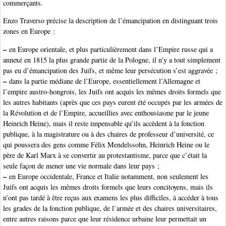
commerçants.
Enzo Traverso précise la description de l’émancipation en distinguant trois
zones en Europe :
–
en Europe orientale, et plus particulièrement dans l’Empire russe qui a
annexé en 1815 la plus grande partie de la Pologne, il n’y a tout simplement
pas eu d’émancipation des Juifs, et même leur persécution s’est aggravée ;
–
dans la partie médiane de l’Europe, essentiellement l’Allemagne et
l’empire austro-hongrois, les Juifs ont acquis les mêmes droits formels que
les autres habitants (après que ces pays eurent été occupés par les armées de
la Révolution et de l’Empire, accueillies avec enthousiasme par le jeune
Heinrich Heine), mais il reste impensable qu’ils accèdent à la fonction
publique, à la magistrature ou à des chaires de professeur d’université, ce
qui poussera des gens comme Félix Mendelssohn, Heinrich Heine ou le
père de Karl Marx à se convertir au protestantisme, parce que c’était la
seule façon de mener une vie normale dans leur pays ;
–
en Europe occidentale, France et Italie notamment, non seulement les
Juifs ont acquis les mêmes droits formels que leurs concitoyens, mais ils
n’ont pas tardé à être reçus aux examens les plus difficiles, à accéder à tous
les grades de la fonction publique, de l’armée et des chaires universitaires,
entre autres raisons parce que leur résidence urbaine leur permettait un