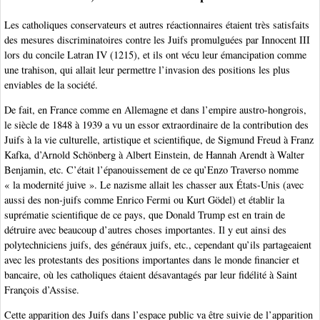
Les catholiques conservateurs et autres réactionnaires étaient très satisfaits
des mesures discriminatoires contre les Juifs promulguées par Innocent III
lors du concile Latran IV (1215), et ils ont vécu leur émancipation comme
une trahison, qui allait leur permettre l’invasion des positions les plus
enviables de la société.
De fait, en France comme en Allemagne et dans l’empire austro-hongrois,
le siècle de 1848 à 1939 a vu un essor extraordinaire de la contribution des
Juifs à la vie culturelle, artistique et scientifique, de Sigmund Freud à Franz
Kafka, d’Arnold Schönberg à Albert Einstein, de Hannah Arendt à Walter
Benjamin, etc. C’était l’épanouissement de ce qu’Enzo Traverso nomme
« la modernité juive ». Le nazisme allait les chasser aux États-Unis (avec
aussi des non-juifs comme Enrico Fermi ou Kurt Gödel) et établir la
suprématie scientifique de ce pays, que Donald Trump est en train de
détruire avec beaucoup d’autres choses importantes. Il y eut ainsi des
polytechniciens juifs, des généraux juifs, etc., cependant qu’ils partageaient
avec les protestants des positions importantes dans le monde financier et
bancaire, où les catholiques étaient désavantagés par leur fidélité à Saint
François d’Assise.
Cette apparition des Juifs dans l’espace public va être suivie de l’apparition