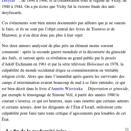
Dreyfus
, de 1894 à 1906, et la collaboration sous le régime de Vichy, de
1940 à 1944. On a pu écrire que Vichy fut la victoire finale des anti-
dreyfusards.
Ces événements sont bien mieux documentés par ailleurs que je ne saurais
le faire, et ils ne sont pas l’objet central des livres de Traverso et de
Mazower, je n’en dirai donc pas plus à leur sujet.
Nos deux auteurs analysent de plus près un élément moins souvent
commenté : après la seconde guerre mondiale et la découverte du génocide
des Juifs, et surtout après sa révélation au grand public par le procès
d’Adolf Eichmann en 1961 et par la série télévisée
Holocaust
en 1978, la
culpabilité du monde occidental érigea sa commémoration en véritable
religion civile. Alors que dans l’immédiat après-guerre les survivants des
camps d’extermination avaient beaucoup de mal à se faire entendre, ce qui
est bien décrit dans le livre d’
Annette Wieviorka
Déportation et génocide
,
par exemple le témoignage de Simone Veil, à partir des années 1980 le
courant s’inversa, ce qui est heureux, mais sans omettre que certains auteurs
et certains acteurs, dont les dirigeants de l’État d’Israël, utilisèrent cette
culpabilité pour faire taire toute critique d’agissements peu louables de cet
État.
« La fin de la modernité juive »