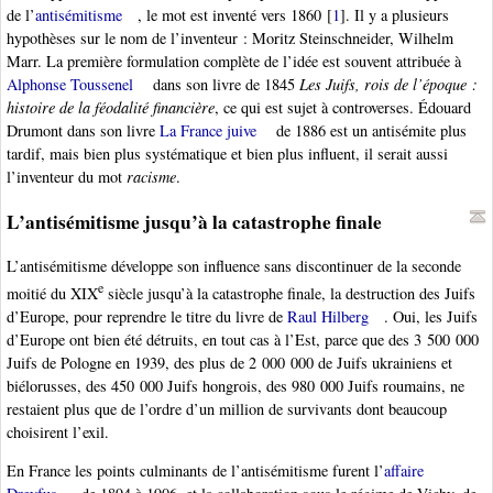
de l’
antisémitisme
, le mot est inventé vers 1860
[
1
]
. Il y a plusieurs
hypothèses sur le nom de l’inventeur : Moritz Steinschneider, Wilhelm
Marr. La première formulation complète de l’idée est souvent attribuée à
Alphonse Toussenel
dans son livre de 1845
Les Juifs, rois de l’époque :
histoire de la féodalité financière
, ce qui est sujet à controverses. Édouard
Drumont dans son livre
La France juive
de 1886 est un antisémite plus
tardif, mais bien plus systématique et bien plus influent, il serait aussi
l’inventeur du mot
racisme
.
L’antisémitisme jusqu’à la catastrophe finale
L’antisémitisme développe son influence sans discontinuer de la seconde
e
moitié du XIX
siècle jusqu’à la catastrophe finale, la destruction des Juifs
d’Europe, pour reprendre le titre du livre de
Raul Hilberg
. Oui, les Juifs
d’Europe ont bien été détruits, en tout cas à l’Est, parce que des 3 500 000
Juifs de Pologne en 1939, des plus de 2 000 000 de Juifs ukrainiens et
biélorusses, des 450 000 Juifs hongrois, des 980 000 Juifs roumains, ne
restaient plus que de l’ordre d’un million de survivants dont beaucoup
choisirent l’exil.
En France les points culminants de l’antisémitisme furent l’
affaire