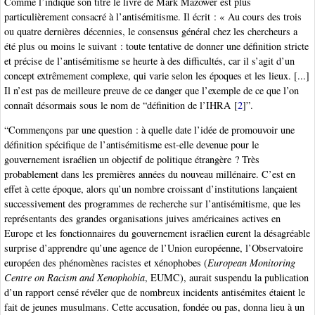
Comme l’indique son titre le livre de Mark Mazower est plus
particulièrement consacré à l’antisémitisme. Il écrit : « Au cours des trois
ou quatre dernières décennies, le consensus général chez les chercheurs a
été plus ou moins le suivant : toute tentative de donner une définition stricte
et précise de l’antisémitisme se heurte à des difficultés, car il s’agit d’un
concept extrêmement complexe, qui varie selon les époques et les lieux. [...]
Il n’est pas de meilleure preuve de ce danger que l’exemple de ce que l’on
connaît désormais sous le nom de “définition de l’IHRA
[
2
]
”.
“Commençons par une question : à quelle date l’idée de promouvoir une
définition spécifique de l’antisémitisme est-elle devenue pour le
gouvernement israélien un objectif de politique étrangère ? Très
probablement dans les premières années du nouveau millénaire. C’est en
effet à cette époque, alors qu’un nombre croissant d’institutions lançaient
successivement des programmes de recherche sur l’antisémitisme, que les
représentants des grandes organisations juives américaines actives en
Europe et les fonctionnaires du gouvernement israélien eurent la désagréable
surprise d’apprendre qu’une agence de l’Union européenne, l’Observatoire
européen des phénomènes racistes et xénophobes (
European Monitoring
Centre on Racism and Xenophobia
, EUMC), aurait suspendu la publication
d’un rapport censé révéler que de nombreux incidents antisémites étaient le
fait de jeunes musulmans. Cette accusation, fondée ou pas, donna lieu à un