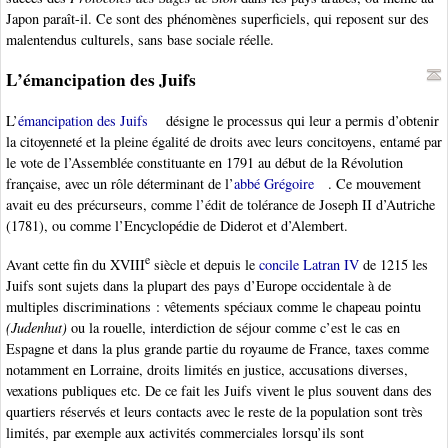
Japon paraît-il. Ce sont des phénomènes superficiels, qui reposent sur des
malentendus culturels, sans base sociale réelle.
L’émancipation des Juifs
L’
émancipation des Juifs
désigne le processus qui leur a permis d’obtenir
la citoyenneté et la pleine égalité de droits avec leurs concitoyens, entamé par
le vote de l’Assemblée constituante en 1791 au début de la Révolution
française, avec un rôle déterminant de l’
abbé Grégoire
. Ce mouvement
avait eu des précurseurs, comme l’édit de tolérance de Joseph II d’Autriche
(1781), ou comme l’Encyclopédie de Diderot et d’Alembert.
e
Avant cette fin du XVIII
siècle et depuis le
concile Latran IV
de 1215 les
Juifs sont sujets dans la plupart des pays d’Europe occidentale à de
multiples discriminations : vêtements spéciaux comme le chapeau pointu
(Judenhut)
ou la rouelle, interdiction de séjour comme c’est le cas en
Espagne et dans la plus grande partie du royaume de France, taxes comme
notamment en Lorraine, droits limités en justice, accusations diverses,
vexations publiques etc. De ce fait les Juifs vivent le plus souvent dans des
quartiers réservés et leurs contacts avec le reste de la population sont très
limités, par exemple aux activités commerciales lorsqu’ils sont