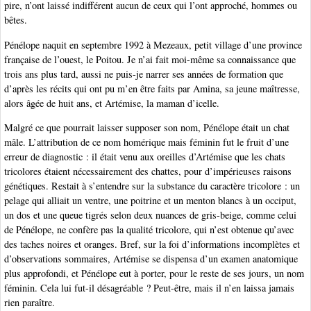
pire, n’ont laissé indifférent aucun de ceux qui l’ont approché, hommes ou
bêtes.
Pénélope naquit en septembre 1992 à Mezeaux, petit village d’une province
française de l’ouest, le Poitou. Je n’ai fait moi-même sa connaissance que
trois ans plus tard, aussi ne puis-je narrer ses années de formation que
d’après les récits qui ont pu m’en être faits par Amina, sa jeune maîtresse,
alors âgée de huit ans, et Artémise, la maman d’icelle.
Malgré ce que pourrait laisser supposer son nom, Pénélope était un chat
mâle. L’attribution de ce nom homérique mais féminin fut le fruit d’une
erreur de diagnostic : il était venu aux oreilles d’Artémise que les chats
tricolores étaient nécessairement des chattes, pour d’impérieuses raisons
génétiques. Restait à s’entendre sur la substance du caractère tricolore : un
pelage qui alliait un ventre, une poitrine et un menton blancs à un occiput,
un dos et une queue tigrés selon deux nuances de gris-beige, comme celui
de Pénélope, ne confère pas la qualité tricolore, qui n’est obtenue qu’avec
des taches noires et oranges. Bref, sur la foi d’informations incomplètes et
d’observations sommaires, Artémise se dispensa d’un examen anatomique
plus approfondi, et Pénélope eut à porter, pour le reste de ses jours, un nom
féminin. Cela lui fut-il désagréable ? Peut-être, mais il n’en laissa jamais
rien paraître.