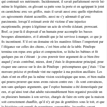
qui contenait ses nutriments. Incidemment, il savait parfaitement ouvrir lui-
même le frigidaire, en glissant sa patte sous la porte et en agrippant le joint
en caoutchouc avec ses griffes, mais il savait aussi avec quelle réprobation
ces agissements étaient accueillis, aussi ne s’y adonnait-il qu’avec
parcimonie, lorsqu’il estimait avoir été victime d’une injustice
exceptionnelle, propre à légitimer un acte de révolte éclatant, provocant.
Bref, ce jour-là il disposait d’un humain pour accomplir les basses
besognes alimentaires, et il attendit que je lui servisse à manger, ce que je
fis incontinent. S’il est un domaine où les manières félines l’emportent par
l’élégance sur celles des chiens, c’est bien celui de la table. Pénélope
termina son repas avec grâce et componction, se lécha les babines et fit
quelques pas en s’étirant : je crus pouvoir tirer argument de ce bien-être
auquel j’avais contribué, mieux, dont j’étais le dispensateur principal, pour
risquer une caresse sur le dos de Pénélope : présomptueux que j’étais ! Une
morsure précise et profonde vint me rappeler à ma position ancillaire. Les
chats n’ont en effet pas la même vision sociologique que nous, et bien malin
qui pourra prouver que nous avons raison contre eux : ils sont convaincus,
non sans quelques arguments, que l’espèce humaine a été domestiquée par
eux, et qu’ainsi tout chat adulte raisonnablement bien organisé possède un
ou plusieurs humains à son service, chargés de faire en sorte que la maison
soit correctement chauffée, qu’il n’y ait pas de gouttières sous le toit, et que
le frigidaire soit rempli de nourritures convenables, lesquelles seront