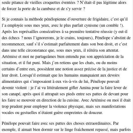
seule pitance de vieilles croquettes éventées ? N’était-il pas légitime alors
de forcer la porte de la cambuse et de s’y servir ?
Si je connais la méthode pénélopienne d’ouverture de frigidaire, c’est qu’il
l’a employée sous mes yeux, avec le plus parfait cynisme (un comble !).
Après les représailles consécutives à sa première tentative réussie (y eut-il
des échecs ? nous l’ignorerons, je le crains, toujours), Pénélope s’abstint de
recommencer, sauf s’il s’estimait parfaitement dans son bon droit, et c’est
dans une telle circonstance que, sous mes yeux, il réitéra son attentat.
Artémise et moi ne partageâmes bien entendu pas son appréciation de la
situation, et il fut puni. Mais j’en retiens que les chats, ou du moins
certains d’entre eux, possèdent une notion assez précise de la justice et de
leur droit. Lorsqu’il estimait que les humains manquaient aux devoirs
alimentaires qui s’imposaient à eux vis-à-vis de lui, Pénélope pouvait
devenir violent : je l’ai vu littéralement gifler Amina pour la faire lever de
son canapé, après quoi il attrapait ses pieds entre ses pattes de devant pour
les faire se mouvoir en direction de la cuisine. Avec Artémise ou moi il était
trop prudent pour employer la violence physique, mais ses manifestations
vocales ou gestuelles n’étaient guère empreintes de douceur.
Pénélope pouvait faire avec ses pattes des choses extraordinaires. Par
exemple, il aimait bien dormir sur le linge fraîchement repassé, mais parfois