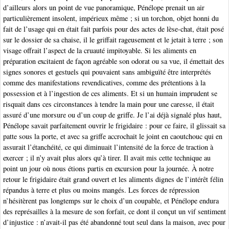
d’ailleurs alors un point de vue panoramique, Pénélope prenait un air
particulièrement insolent, impérieux même ; si un torchon, objet honni du
fait de l’usage qui en était fait parfois pour des actes de lèse-chat, était posé
sur le dossier de sa chaise, il le griffait rageusement et le jetait à terre ; son
visage offrait l’aspect de la cruauté impitoyable. Si les aliments en
préparation excitaient de façon agréable son odorat ou sa vue, il émettait des
signes sonores et gestuels qui pouvaient sans ambiguïté être interprétés
comme des manifestations revendicatives, comme des prétentions à la
possession et à l’ingestion de ces aliments. Et si un humain imprudent se
risquait dans ces circonstances à tendre la main pour une caresse, il était
assuré d’une morsure ou d’un coup de griffe. Je l’ai déjà signalé plus haut,
Pénélope savait parfaitement ouvrir le frigidaire : pour ce faire, il glissait sa
patte sous la porte, et avec sa griffe accrochait le joint en caoutchouc qui en
assurait l’étanchéité, ce qui diminuait l’intensité de la force de traction à
exercer ; il n’y avait plus alors qu’à tirer. Il avait mis cette technique au
point un jour où nous étions partis en excursion pour la journée. À notre
retour le frigidaire était grand ouvert et les aliments dignes de l’intérêt félin
répandus à terre et plus ou moins mangés. Les forces de répression
n’hésitèrent pas longtemps sur le choix d’un coupable, et Pénélope endura
des représailles à la mesure de son forfait, ce dont il conçut un vif sentiment
d’injustice : n’avait-il pas été abandonné tout seul dans la maison, avec pour