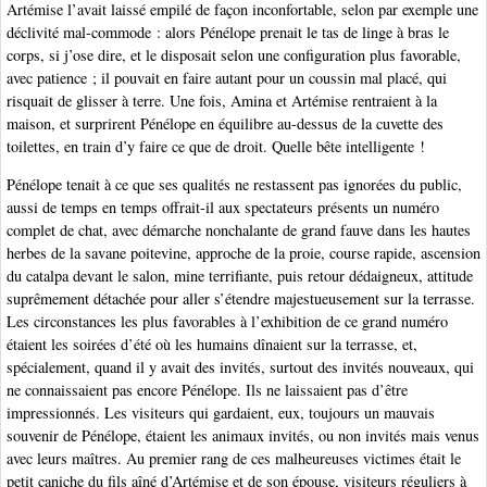
Artémise l’avait laissé empilé de façon inconfortable, selon par exemple une
déclivité mal-commode : alors Pénélope prenait le tas de linge à bras le
corps, si j’ose dire, et le disposait selon une configuration plus favorable,
avec patience ; il pouvait en faire autant pour un coussin mal placé, qui
risquait de glisser à terre. Une fois, Amina et Artémise rentraient à la
maison, et surprirent Pénélope en équilibre au-dessus de la cuvette des
toilettes, en train d’y faire ce que de droit. Quelle bête intelligente !
Pénélope tenait à ce que ses qualités ne restassent pas ignorées du public,
aussi de temps en temps offrait-il aux spectateurs présents un numéro
complet de chat, avec démarche nonchalante de grand fauve dans les hautes
herbes de la savane poitevine, approche de la proie, course rapide, ascension
du catalpa devant le salon, mine terrifiante, puis retour dédaigneux, attitude
suprêmement détachée pour aller s’étendre majestueusement sur la terrasse.
Les circonstances les plus favorables à l’exhibition de ce grand numéro
étaient les soirées d’été où les humains dînaient sur la terrasse, et,
spécialement, quand il y avait des invités, surtout des invités nouveaux, qui
ne connaissaient pas encore Pénélope. Ils ne laissaient pas d’être
impressionnés. Les visiteurs qui gardaient, eux, toujours un mauvais
souvenir de Pénélope, étaient les animaux invités, ou non invités mais venus
avec leurs maîtres. Au premier rang de ces malheureuses victimes était le
petit caniche du fils aîné d’Artémise et de son épouse, visiteurs réguliers à