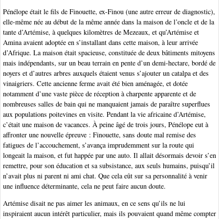
Pénélope était le fils de Finouette, ex-Finou (une autre erreur de diagnostic),
elle-même née au début de la même année dans la maison de l’oncle et de la
tante d’Artémise, à quelques kilomètres de Mezeaux, et qu’Artémise et
Amina avaient adoptée en s’installant dans cette maison, à leur arrivée
d’Afrique. La maison était spacieuse, constituée de deux bâtiments mitoyens
mais indépendants, sur un beau terrain en pente d’un demi-hectare, bordé de
noyers et d’autres arbres auxquels étaient venus s’ajouter un catalpa et des
vinaigriers. Cette ancienne ferme avait été bien aménagée, et dotée
notamment d’une vaste pièce de réception à charpente apparente et de
nombreuses salles de bain qui ne manquaient jamais de paraître superflues
aux populations poitevines en visite. Pendant la vie africaine d’Artémise,
c’était une maison de vacances. À peine âgé de trois jours, Pénélope eut à
affronter une nouvelle épreuve : Finouette, sans doute mal remise des
fatigues de l’accouchement, s’avança imprudemment sur la route qui
longeait la maison, et fut happée par une auto. Il allait désormais devoir s’en
remettre, pour son éducation et sa subsistance, aux seuls humains, puisqu’il
n’avait plus ni parent ni ami chat. Que cela eût sur sa personnalité à venir
une influence déterminante, cela ne peut faire aucun doute.
Artémise disait ne pas aimer les animaux, en ce sens qu’ils ne lui
inspiraient aucun intérêt particulier, mais ils pouvaient quand même compter