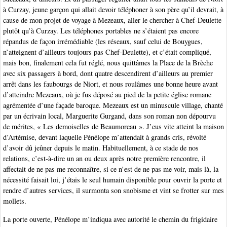
à Curzay, jeune garçon qui allait devoir téléphoner à son père qu’il devrait, à
cause de mon projet de voyage à Mezeaux, aller le chercher à Chef-Deulette
plutôt qu’à Curzay. Les téléphones portables ne s’étaient pas encore
répandus de façon irrémédiable (les réseaux, sauf celui de Bouygues,
n’atteignent d’ailleurs toujours pas Chef-Deulette), et c’était compliqué,
mais bon, finalement cela fut réglé, nous quittâmes la Place de la Brèche
avec six passagers à bord, dont quatre descendirent d’ailleurs au premier
arrêt dans les faubourgs de Niort, et nous roulâmes une bonne heure avant
d’atteindre Mezeaux, où je fus déposé au pied de la petite église romane
agrémentée d’une façade baroque. Mezeaux est un minuscule village, chanté
par un écrivain local, Marguerite Gurgand, dans son roman non dépourvu
de mérites, « Les demoiselles de Beaumoreau ». J’eus vite atteint la maison
d’Artémise, devant laquelle Pénélope m’attendait à grands cris, révolté
d’avoir dû jeûner depuis le matin. Habituellement, à ce stade de nos
relations, c’est-à-dire un an ou deux après notre première rencontre, il
affectait de ne pas me reconnaître, si ce n’est de ne pas me voir, mais là, la
nécessité faisait loi, j’étais le seul humain disponible pour ouvrir la porte et
rendre d’autres services, il surmonta son snobisme et vint se frotter sur mes
mollets.
La porte ouverte, Pénélope m’indiqua avec autorité le chemin du frigidaire