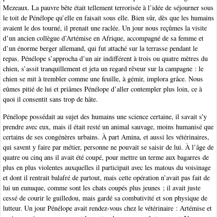
Mezeaux. La pauvre bête était tellement terrorisée à l’idée de séjourner sous
le toit de Pénélope qu’elle en faisait sous elle. Bien sûr, dès que les humains
avaient le dos tourné, il prenait une raclée. Un jour nous reçûmes la visite
d’un ancien collègue d’Artémise en Afrique, accompagné de sa femme et
d’un énorme berger allemand, qui fut attaché sur la terrasse pendant le
repas. Pénélope s’approcha d’un air indifférent à trois ou quatre mètres du
chien, s’assit tranquillement et jeta un regard rêveur sur la campagne : le
chien se mit à trembler comme une feuille, à gémir, implora grâce. Nous
eûmes pitié de lui et priâmes Pénélope d’aller contempler plus loin, ce à
quoi il consentit sans trop de hâte.
Pénélope possédait au sujet des humains une science certaine, il savait s’y
prendre avec eux, mais il était resté un animal sauvage, moins humanisé que
certains de ses congénères urbains. À part Amina, et aussi les vétérinaires,
qui savent y faire par métier, personne ne pouvait se saisir de lui. À l’âge de
quatre ou cinq ans il avait été coupé, pour mettre un terme aux bagarres de
plus en plus violentes auxquelles il participait avec les matous du voisinage
et dont il rentrait balafré de partout, mais cette opération n’avait pas fait de
lui un eunuque, comme sont les chats coupés plus jeunes ; il avait juste
cessé de courir le guilledou, mais gardé sa combativité et son physique de
lutteur. Un jour Pénélope avait rendez-vous chez le vétérinaire : Artémise et