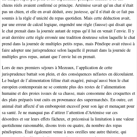
chiens réels avaient confirmé ce principe. Artémise savait qu’un chat n’était
pas un chien, et elle en avait déduit, avec justesse, qu’il n’était de ce fait pas
soumis à la règle d’unicité du repas quotidien. Mais cette déduction avait,
par une erreur de calcul logique, engendré une règle (fausse) qui disait que
le chat prenait dans la journée autant de repas qu’il lui en venait l’envie. Il y
avait derrière cette règle erronée une tradition douteuse selon laquelle le chat
prend dans la journée de multiples petits repas, mais Pénélope avait réussi à
faire adopter une jurisprudence selon laquelle il prenait dans la journée de
multiples gros repas, autant que l’envie lui en prenait.
Lors de mes premiers séjours à Mezeaux, l’application de cette
jurisprudence battait son plein, et des conséquences néfastes en découlaient.
Le budget de l’alimentation féline était exagéré, puisqu’aussi bien le chat
européen contemporain ne se contente plus des restes de l’alimentation
humaine et des proies issues de sa chasse, mais consomme des croquettes et
des plats préparés tout cuits en provenance des supermarchés. En outre, cet
animal était affecté d’un embonpoint excessif pour son âge et menaçant pour
sa santé. Je ne manquai pas d’attirer l’attention d’Artémise sur ces
désordres et sur leurs effets fâcheux, et préconisai la limitation à une valeur
quotidienne raisonnable, disons trois ou quatre, du nombre des repas
pénélopiens. Était également venue à mes oreilles une autre théorie, qui