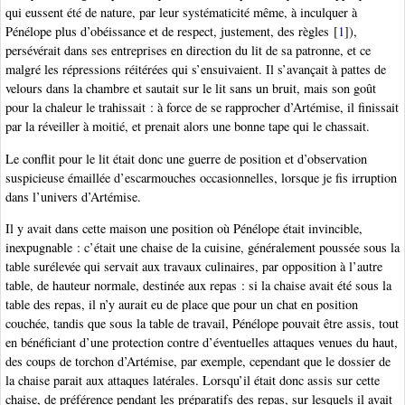
qui eussent été de nature, par leur systématicité même, à inculquer à
Pénélope plus d’obéissance et de respect, justement, des règles
[
1
]
),
persévérait dans ses entreprises en direction du lit de sa patronne, et ce
malgré les répressions réitérées qui s’ensuivaient. Il s’avançait à pattes de
velours dans la chambre et sautait sur le lit sans un bruit, mais son goût
pour la chaleur le trahissait : à force de se rapprocher d’Artémise, il finissait
par la réveiller à moitié, et prenait alors une bonne tape qui le chassait.
Le conflit pour le lit était donc une guerre de position et d’observation
suspicieuse émaillée d’escarmouches occasionnelles, lorsque je fis irruption
dans l’univers d’Artémise.
Il y avait dans cette maison une position où Pénélope était invincible,
inexpugnable : c’était une chaise de la cuisine, généralement poussée sous la
table surélevée qui servait aux travaux culinaires, par opposition à l’autre
table, de hauteur normale, destinée aux repas : si la chaise avait été sous la
table des repas, il n’y aurait eu de place que pour un chat en position
couchée, tandis que sous la table de travail, Pénélope pouvait être assis, tout
en bénéficiant d’une protection contre d’éventuelles attaques venues du haut,
des coups de torchon d’Artémise, par exemple, cependant que le dossier de
la chaise parait aux attaques latérales. Lorsqu’il était donc assis sur cette
chaise, de préférence pendant les préparatifs des repas, sur lesquels il avait