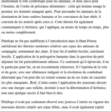
mentionnait le rôle symbolique pour les animaux, et donc aussi pour
l’homme, de l’ordre de préséance alimentaire : celui qui domine mange le
premier, les dominés mangent après. Pour persuader les animaux de la
domination de leurs maîtres humains et les convaincre de leur obéir, il
convient de les nourrir après ceux-ci. Cette théorie fut également
communiquée à Artémise, qui l’appliqua, au moins de temps en temps, plus
ou moins complètement.
Pénélope ne fut pas indifférent à l’introduction dans le Haut-Poitou
méridional des théories modernes relatives aux repas des animaux de
compagnie, notamment des chats. Il leur fut d’emblée hostile, carrément
hostile. L’application de la prérogative humaine dans la question du petit
déjeuner lui fut particulièrement odieuse. Ce sentiment qu’il éprouvait, il ne
le garda pas pour lui, en un ressentiment silencieux. Il l’exprima de la voix
et du geste, avec une véhémence indignée et la résolution du combattant
déterminé que l’on peut dès ici retenir comme un de ses traits de caractère
les plus marquants. Bref, il lutta contre l’application des nouveaux décrets
avec une énergie sans relâche, destinée à user la détermination d’Artémise,
non sans quelque succès il faut bien le dire.
Pénélope n’avait pas seulement observé avec justesse l’entrée en vigueur des
nouveaux décrets relatifs aux repas félins, mais il avait également repéré