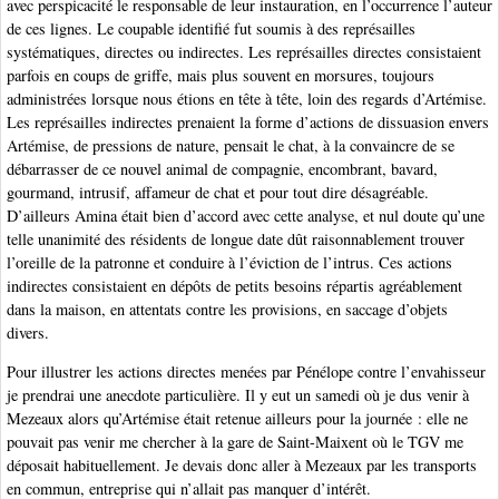
avec perspicacité le responsable de leur instauration, en l’occurrence l’auteur
de ces lignes. Le coupable identifié fut soumis à des représailles
systématiques, directes ou indirectes. Les représailles directes consistaient
parfois en coups de griffe, mais plus souvent en morsures, toujours
administrées lorsque nous étions en tête à tête, loin des regards d’Artémise.
Les représailles indirectes prenaient la forme d’actions de dissuasion envers
Artémise, de pressions de nature, pensait le chat, à la convaincre de se
débarrasser de ce nouvel animal de compagnie, encombrant, bavard,
gourmand, intrusif, affameur de chat et pour tout dire désagréable.
D’ailleurs Amina était bien d’accord avec cette analyse, et nul doute qu’une
telle unanimité des résidents de longue date dût raisonnablement trouver
l’oreille de la patronne et conduire à l’éviction de l’intrus. Ces actions
indirectes consistaient en dépôts de petits besoins répartis agréablement
dans la maison, en attentats contre les provisions, en saccage d’objets
divers.
Pour illustrer les actions directes menées par Pénélope contre l’envahisseur
je prendrai une anecdote particulière. Il y eut un samedi où je dus venir à
Mezeaux alors qu’Artémise était retenue ailleurs pour la journée : elle ne
pouvait pas venir me chercher à la gare de Saint-Maixent où le TGV me
déposait habituellement. Je devais donc aller à Mezeaux par les transports
en commun, entreprise qui n’allait pas manquer d’intérêt.