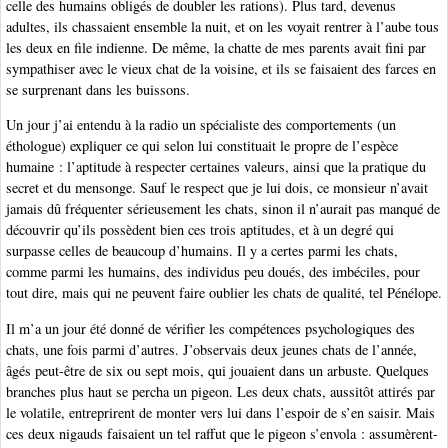
celle des humains obligés de doubler les rations). Plus tard, devenus
adultes, ils chassaient ensemble la nuit, et on les voyait rentrer à l’aube tous
les deux en file indienne. De même, la chatte de mes parents avait fini par
sympathiser avec le vieux chat de la voisine, et ils se faisaient des farces en
se surprenant dans les buissons.
Un jour j’ai entendu à la radio un spécialiste des comportements (un
éthologue) expliquer ce qui selon lui constituait le propre de l’espèce
humaine : l’aptitude à respecter certaines valeurs, ainsi que la pratique du
secret et du mensonge. Sauf le respect que je lui dois, ce monsieur n’avait
jamais dû fréquenter sérieusement les chats, sinon il n’aurait pas manqué de
découvrir qu’ils possèdent bien ces trois aptitudes, et à un degré qui
surpasse celles de beaucoup d’humains. Il y a certes parmi les chats,
comme parmi les humains, des individus peu doués, des imbéciles, pour
tout dire, mais qui ne peuvent faire oublier les chats de qualité, tel Pénélope.
Il m’a un jour été donné de vérifier les compétences psychologiques des
chats, une fois parmi d’autres. J’observais deux jeunes chats de l’année,
âgés peut-être de six ou sept mois, qui jouaient dans un arbuste. Quelques
branches plus haut se percha un pigeon. Les deux chats, aussitôt attirés par
le volatile, entreprirent de monter vers lui dans l’espoir de s’en saisir. Mais
ces deux nigauds faisaient un tel raffut que le pigeon s’envola : assumèrent-