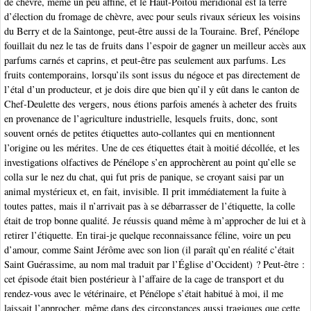
de chèvre, même un peu affiné, et le Haut-Poitou méridional est la terre
d’élection du fromage de chèvre, avec pour seuls rivaux sérieux les voisins
du Berry et de la Saintonge, peut-être aussi de la Touraine. Bref, Pénélope
fouillait du nez le tas de fruits dans l’espoir de gagner un meilleur accès aux
parfums carnés et caprins, et peut-être pas seulement aux parfums. Les
fruits contemporains, lorsqu’ils sont issus du négoce et pas directement de
l’étal d’un producteur, et je dois dire que bien qu’il y eût dans le canton de
Chef-Deulette des vergers, nous étions parfois amenés à acheter des fruits
en provenance de l’agriculture industrielle, lesquels fruits, donc, sont
souvent ornés de petites étiquettes auto-collantes qui en mentionnent
l’origine ou les mérites. Une de ces étiquettes était à moitié décollée, et les
investigations olfactives de Pénélope s’en approchèrent au point qu’elle se
colla sur le nez du chat, qui fut pris de panique, se croyant saisi par un
animal mystérieux et, en fait, invisible. Il prit immédiatement la fuite à
toutes pattes, mais il n’arrivait pas à se débarrasser de l’étiquette, la colle
était de trop bonne qualité. Je réussis quand même à m’approcher de lui et à
retirer l’étiquette. En tirai-je quelque reconnaissance féline, voire un peu
d’amour, comme Saint Jérôme avec son lion (il paraît qu’en réalité c’était
Saint Guérassime, au nom mal traduit par l’Église d’Occident) ? Peut-être :
cet épisode était bien postérieur à l’affaire de la cage de transport et du
rendez-vous avec le vétérinaire, et Pénélope s’était habitué à moi, il me
laissait l’approcher, même dans des circonstances aussi tragiques que cette