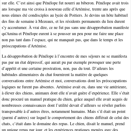
sur elle. C’est ainsi que Pénélope fut nourri au biberon. Pénélope avait trois
ans lorsque ma vie croisa à nouveau celle d’Artémise, trente ans après que
nous eûmes été condisciples au lycée de Poitiers. Je devins un hôte habituel
des fins de semaine à Mezeaux, et les résidents permanents du lieu durent
s’y accoutumer. À vrai dire, ce ne fut pas sans une désapprobation manifeste
qu’Amina et Pénélope eurent à se pousser un peu pour me faire une place
non pas tant dans l’espace, qui ne manquait pas, que dans le temps et les
préoccupations d’Artémise.
La désapprobation de Pénélope à l’encontre de mes séjours ne se manifesta
pas par un état dépressif, qui aurait pu par exemple provoquer une perte
d’appétit et une certaine prostration, non, pas du tout. D’aileurs les
habitudes alimentaires du chat fournirent la matière de quelques
conversations entre Artémise et moi, conversations dont les préoccupations
logiques ne furent pas absentes. Artémise avait eu, dans une vie antérieure,
à élever des chiens, animaux dont elle n’avait guère d’expérience. Elle s’était
donc procuré un manuel pratique du chien, grâce auquel elle avait acquis de
nombreuses connaissances dont l’utilité devait d’ailleurs se révéler parfois
transposable à d’autres êtres, notamment humains. Mais s’il était un point
(parmi d’autres) sur lequel le comportement des chiens différait de celui des
chats, c’était dans le domaine des repas. Le chien, disait le manuel, prend
un unique repas par jour, et les expériences pratiques menées avec des