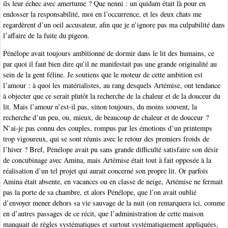
ils leur échec avec amertume ? Que nenni : un quidam était là pour en
endosser la responsabilité, moi en l’occurrence, et les deux chats me
regardèrent d’un oeil accusateur, afin que je n’ignore pas ma culpabilité dans
l’affaire de la fuite du pigeon.
Pénélope avait toujours ambitionné de dormir dans le lit des humains, ce
par quoi il faut bien dire qu’il ne manifestait pas une grande originalité au
sein de la gent féline. Je soutiens que le moteur de cette ambition est
l’amour : à quoi les matérialistes, au rang desquels Artémise, ont tendance
à objecter que ce serait plutôt la recherche de la chaleur et de la douceur du
lit. Mais l’amour n’est-il pas, sinon toujours, du moins souvent, la
recherche d’un peu, ou, mieux, de beaucoup de chaleur et de douceur ?
N’ai-je pas connu des couples, rompus par les émotions d’un printemps
trop vigoureux, qui se sont réunis avec le retour des premiers froids de
l’hiver ? Bref, Pénélope avait pu sans grande difficulté satisfaire son désir
de concubinage avec Amina, mais Artémise était tout à fait opposée à la
réalisation d’un tel projet qui aurait concerné son propre lit. Or parfois
Amina était absente, en vacances ou en classe de neige, Artémise ne fermait
pas la porte de sa chambre, et alors Pénélope, que l’on avait oublié
d’envoyer mener dehors sa vie sauvage de la nuit (on remarquera ici, comme
en d’autres passages de ce récit, que l’administration de cette maison
manquait de règles systématiques et surtout systématiquement appliquées,