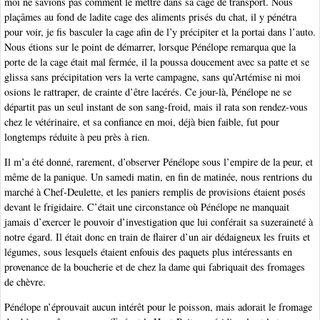
moi ne savions pas comment le mettre dans sa cage de transport. Nous
plaçâmes au fond de ladite cage des aliments prisés du chat, il y pénétra
pour voir, je fis basculer la cage afin de l’y précipiter et la portai dans l’auto.
Nous étions sur le point de démarrer, lorsque Pénélope remarqua que la
porte de la cage était mal fermée, il la poussa doucement avec sa patte et se
glissa sans précipitation vers la verte campagne, sans qu’Artémise ni moi
osions le rattraper, de crainte d’être lacérés. Ce jour-là, Pénélope ne se
départit pas un seul instant de son sang-froid, mais il rata son rendez-vous
chez le vétérinaire, et sa confiance en moi, déjà bien faible, fut pour
longtemps réduite à peu près à rien.
Il m’a été donné, rarement, d’observer Pénélope sous l’empire de la peur, et
même de la panique. Un samedi matin, en fin de matinée, nous rentrions du
marché à Chef-Deulette, et les paniers remplis de provisions étaient posés
devant le frigidaire. C’était une circonstance où Pénélope ne manquait
jamais d’exercer le pouvoir d’investigation que lui conférait sa suzeraineté à
notre égard. Il était donc en train de flairer d’un air dédaigneux les fruits et
légumes, sous lesquels étaient enfouis des paquets plus intéressants en
provenance de la boucherie et de chez la dame qui fabriquait des fromages
de chèvre.
Pénélope n’éprouvait aucun intérêt pour le poisson, mais adorait le fromage