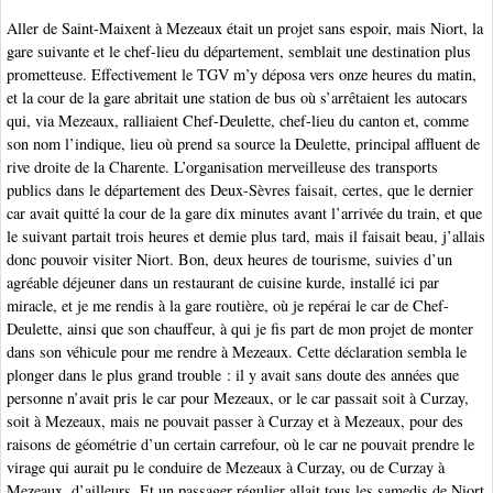
Aller de Saint-Maixent à Mezeaux était un projet sans espoir, mais Niort, la
gare suivante et le chef-lieu du département, semblait une destination plus
prometteuse. Effectivement le TGV m’y déposa vers onze heures du matin,
et la cour de la gare abritait une station de bus où s’arrêtaient les autocars
qui, via Mezeaux, ralliaient Chef-Deulette, chef-lieu du canton et, comme
son nom l’indique, lieu où prend sa source la Deulette, principal affluent de
rive droite de la Charente. L’organisation merveilleuse des transports
publics dans le département des Deux-Sèvres faisait, certes, que le dernier
car avait quitté la cour de la gare dix minutes avant l’arrivée du train, et que
le suivant partait trois heures et demie plus tard, mais il faisait beau, j’allais
donc pouvoir visiter Niort. Bon, deux heures de tourisme, suivies d’un
agréable déjeuner dans un restaurant de cuisine kurde, installé ici par
miracle, et je me rendis à la gare routière, où je repérai le car de Chef-
Deulette, ainsi que son chauffeur, à qui je fis part de mon projet de monter
dans son véhicule pour me rendre à Mezeaux. Cette déclaration sembla le
plonger dans le plus grand trouble : il y avait sans doute des années que
personne n’avait pris le car pour Mezeaux, or le car passait soit à Curzay,
soit à Mezeaux, mais ne pouvait passer à Curzay et à Mezeaux, pour des
raisons de géométrie d’un certain carrefour, où le car ne pouvait prendre le
virage qui aurait pu le conduire de Mezeaux à Curzay, ou de Curzay à
Mezeaux, d’ailleurs. Et un passager régulier allait tous les samedis de Niort