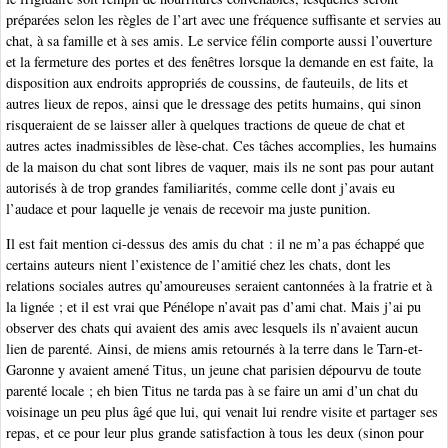
préparées selon les règles de l’art avec une fréquence suffisante et servies au
chat, à sa famille et à ses amis. Le service félin comporte aussi l’ouverture
et la fermeture des portes et des fenêtres lorsque la demande en est faite, la
disposition aux endroits appropriés de coussins, de fauteuils, de lits et
autres lieux de repos, ainsi que le dressage des petits humains, qui sinon
risqueraient de se laisser aller à quelques tractions de queue de chat et
autres actes inadmissibles de lèse-chat. Ces tâches accomplies, les humains
de la maison du chat sont libres de vaquer, mais ils ne sont pas pour autant
autorisés à de trop grandes familiarités, comme celle dont j’avais eu
l’audace et pour laquelle je venais de recevoir ma juste punition.
Il est fait mention ci-dessus des amis du chat : il ne m’a pas échappé que
certains auteurs nient l’existence de l’amitié chez les chats, dont les
relations sociales autres qu’amoureuses seraient cantonnées à la fratrie et à
la lignée ; et il est vrai que Pénélope n’avait pas d’ami chat. Mais j’ai pu
observer des chats qui avaient des amis avec lesquels ils n’avaient aucun
lien de parenté. Ainsi, de miens amis retournés à la terre dans le Tarn-et-
Garonne y avaient amené Titus, un jeune chat parisien dépourvu de toute
parenté locale ; eh bien Titus ne tarda pas à se faire un ami d’un chat du
voisinage un peu plus âgé que lui, qui venait lui rendre visite et partager ses
repas, et ce pour leur plus grande satisfaction à tous les deux (sinon pour