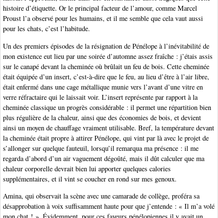
histoire d’étiquette. Or le principal facteur de l’amour, comme Marcel
Proust l’a observé pour les humains, et il me semble que cela vaut aussi
pour les chats, c’est l’habitude.
Un des premiers épisodes de la résignation de Pénélope à l’inévitabilité de
mon existence eut lieu par une soirée d’automne assez fraîche : j’étais assis
sur le canapé devant la cheminée où brûlait un feu de bois. Cette cheminée
était équipée d’un insert, c’est-à-dire que le feu, au lieu d’être à l’air libre,
était enfermé dans une cage métallique munie vers l’avant d’une vitre en
verre réfractaire qui le laissait voir. L’insert représente par rapport à la
cheminée classique un progrès considérable : il permet une répartition bien
plus régulière de la chaleur, ainsi que des économies de bois, et devient
ainsi un moyen de chauffage vraiment utilisable. Bref, la température devant
la cheminée était propre à attirer Pénélope, qui vint par là avec le projet de
s’allonger sur quelque fauteuil, lorsqu’il remarqua ma présence : il me
regarda d’abord d’un air vaguement dégoûté, mais il dût calculer que ma
chaleur corporelle devrait bien lui apporter quelques calories
supplémentaires, et il vint se coucher en rond sur mes genoux.
Amina, qui observait la scène avec une camarade de collège, proféra sa
désapprobation à voix suffisamment haute pour que j’entende : « Il m’a volé
mon chat ! ». Évidemment, pour ces faveurs pénélopiennes il y avait un