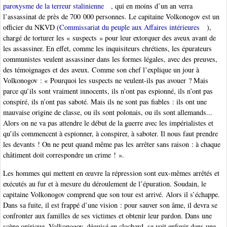
paroxysme de la terreur stalinienne
, qui en moins d’un an verra
l’assassinat de près de 700 000 personnes. Le capitaine Volkonogov est un
officier du NKVD (
Commissariat du peuple aux Affaires intérieures
),
chargé de torturer les « suspects » pour leur extorquer des aveux avant de
les assassiner. En effet, comme les inquisiteurs chrétiens, les épurateurs
communistes veulent assassiner dans les formes légales, avec des preuves,
des témoignages et des aveux. Comme son chef l’explique un jour à
Volkonogov : « Pourquoi les suspects ne veulent-ils pas avouer ? Mais
parce qu’ils sont vraiment innocents, ils n’ont pas espionné, ils n’ont pas
conspiré, ils n’ont pas saboté. Mais ils ne sont pas fiables : ils ont une
mauvaise origine de classe, ou ils sont polonais, ou ils sont allemands...
Alors on ne va pas attendre le début de la guerre avec les impérialistes et
qu’ils commencent à espionner, à conspirer, à saboter. Il nous faut prendre
les devants ! On ne peut quand même pas les arrêter sans raison : à chaque
châtiment doit correspondre un crime ! ».
Les hommes qui mettent en œuvre la répression sont eux-mêmes arrêtés et
exécutés au fur et à mesure du déroulement de l’épuration. Soudain, le
capitaine Volkonogov comprend que son tour est arrivé. Alors il s’échappe.
Dans sa fuite, il est frappé d’une vision : pour sauver son âme, il devra se
confronter aux familles de ses victimes et obtenir leur pardon. Dans une
scène onirique, Volkonogov, déguisé en clochard, se voit enfouir dans une