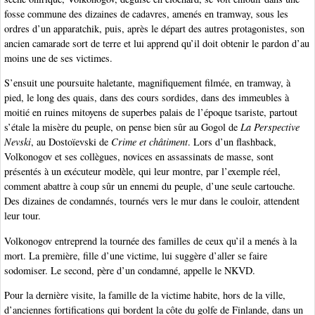
fosse commune des dizaines de cadavres, amenés en tramway, sous les
ordres d’un apparatchik, puis, après le départ des autres protagonistes, son
ancien camarade sort de terre et lui apprend qu’il doit obtenir le pardon d’au
moins une de ses victimes.
S’ensuit une poursuite haletante, magnifiquement filmée, en tramway, à
pied, le long des quais, dans des cours sordides, dans des immeubles à
moitié en ruines mitoyens de superbes palais de l’époque tsariste, partout
s’étale la misère du peuple, on pense bien sûr au Gogol de
La Perspective
Nevski
, au Dostoïevski de
Crime et châtiment
. Lors d’un flashback,
Volkonogov et ses collègues, novices en assassinats de masse, sont
présentés à un exécuteur modèle, qui leur montre, par l’exemple réel,
comment abattre à coup sûr un ennemi du peuple, d’une seule cartouche.
Des dizaines de condamnés, tournés vers le mur dans le couloir, attendent
leur tour.
Volkonogov entreprend la tournée des familles de ceux qu’il a menés à la
mort. La première, fille d’une victime, lui suggère d’aller se faire
sodomiser. Le second, père d’un condamné, appelle le NKVD.
Pour la dernière visite, la famille de la victime habite, hors de la ville,
d’anciennes fortifications qui bordent la côte du golfe de Finlande, dans un