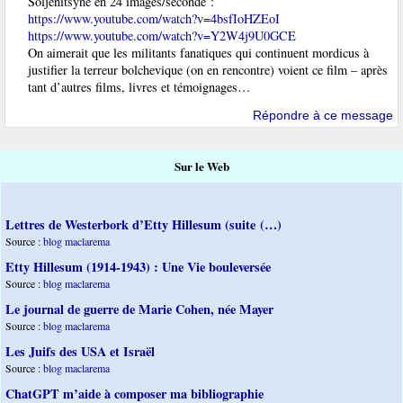
Soljenitsyne en 24 images/seconde :
https://www.youtube.com/watch?v=4bsfIoHZEoI
https://www.youtube.com/watch?v=Y2W4j9U0GCE
On aimerait que les militants fanatiques qui continuent mordicus à
justifier la terreur bolchevique (on en rencontre) voient ce film – après
tant d’autres films, livres et témoignages…
Répondre à ce message
Sur le Web
Lettres de Westerbork d’Etty Hillesum (suite (…)
Source :
blog maclarema
Etty Hillesum (1914-1943) : Une Vie bouleversée
Source :
blog maclarema
Le journal de guerre de Marie Cohen, née Mayer
Source :
blog maclarema
Les Juifs des USA et Israël
Source :
blog maclarema
ChatGPT m’aide à composer ma bibliographie