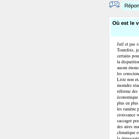
Répond
Où est le v
Juif et pas 
Toutefois, j
certains pou
la dispariti
aucun énoncé
les conscien
Liste non ex
moindre réac
réforme des 
économique (
plus en plus
les ramène p
croissance ve
saccager pou
des aires ma
climatique e
la démocrati