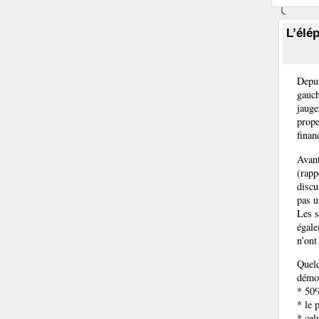
L’élé
Depui
gauch
jauge
prope
finan
Avant
(rapp
discu
pas u
Les s
égale
n’ont
Quelq
démoc
* 50%
* le 
* ce