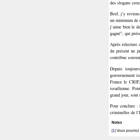
des slogans creu
Bref, j’y revie
un minimum de co
j’aime bien le d
gagné”, qui prés
Après relecture 
du présent ne ju
contribue souvent
Depuis toujours
gouvernement isr
France le CRIF,
israélienne. Poi
grand jour, sont
Pour conclure : 
criminelles de l’
Notes
[
1
]
Vous pourrez 