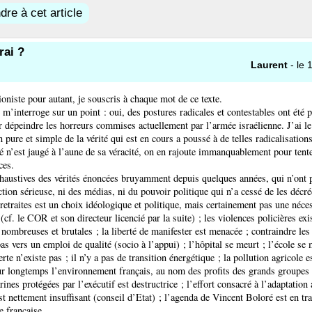
re à cet article
rai ?
Laurent
- le 1
sioniste pour autant, je souscris à chaque mot de ce texte.
e m’interroge sur un point : oui, des postures radicales et contestables ont été p
r dépeindre les horreurs commises actuellement par l’armée israélienne. J’ai l
on pure et simple de la vérité qui est en cours a poussé à de telles radicalisatio
 n’est jaugé à l’aune de sa véracité, on en rajoute immanquablement pour tente
ces.
haustives des vérités énoncées bruyamment depuis quelques années, qui n’ont p
tion sérieuse, ni des médias, ni du pouvoir politique qui n’a cessé de les décréd
retraites est un choix idéologique et politique, mais certainement pas une néces
cf. le COR et son directeur licencié par la suite) ; les violences policières exi
 nombreuses et brutales ; la liberté de manifester est menacée ; contraindre le
as vers un emploi de qualité (socio à l’appui) ; l’hôpital se meurt ; l’école se 
rte n’existe pas ; il n’y a pas de transition énergétique ; la pollution agricole e
r longtemps l’environnement français, au nom des profits des grands groupes ;
rines protégées par l’exécutif est destructrice ; l’effort consacré à l’adaptatio
st nettement insuffisant (conseil d’Etat) ; l’agenda de Vincent Boloré est en tra
e française...