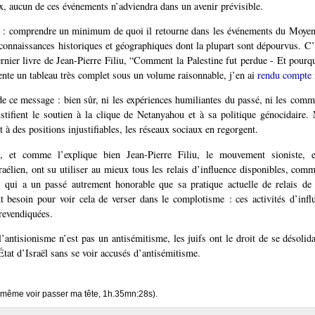
x, aucun de ces événements n’adviendra dans un avenir prévisible.
ns : comprendre un minimum de quoi il retourne dans les événements du Moye
nnaissances historiques et géographiques dont la plupart sont dépourvus. C’
ernier livre de Jean-Pierre Filiu, “Comment la Palestine fut perdue - Et pourqu
ente un tableau très complet sous un volume raisonnable, j’en ai
rendu compte 
de ce message : bien sûr, ni les expériences humiliantes du passé, ni les comm
stifient le soutien à la clique de Netanyahou et à sa politique génocidaire.
 à des positions injustifiables, les réseaux sociaux en regorgent.
, et comme l’explique bien Jean-Pierre Filiu, le mouvement sioniste, e
aélien, ont su utiliser au mieux tous les relais d’influence disponibles, com
 qui a un passé autrement honorable que sa pratique actuelle de relais de l
nt besoin pour voir cela de verser dans le complotisme : ces activités d’infl
 revendiquées.
l’antisionisme n’est pas un antisémitisme, les juifs ont le droit de se désolida
État d’Israël sans se voir accusés d’antisémitisme.
même voir passer ma tête, 1h.35mn:28s).