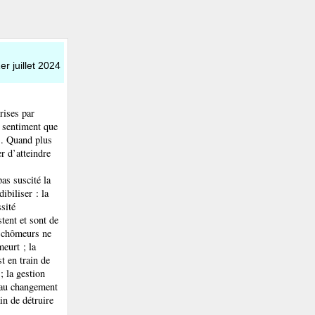
er juillet 2024
rises par
e sentiment que
ns. Quand plus
r d’atteindre
as suscité la
ibiliser : la
sité
stent et sont de
s chômeurs ne
meurt ; la
st en train de
 la gestion
n au changement
in de détruire