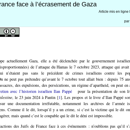
France face à l’écrasement de Gaza
Article mis en ligne
pa
ppe actuellement Gaza, elle a été déclenchée par le gouvernement israélien
sproportionnées) de l’attaque du Hamas le 7 octobre 2023, attaque qui avait
i n’étaient pas sans le précédent de crimes israéliens contre les popu
On ne peut pas prétendre qu’avant le 7 octobre tout allait bien : depuis 75 ans
ssacres, des expulsions, des persécutions, un régime d’apartheid, on peut en 
retien avec l’historien israélien Ilan Pappé
pour la présentation de son l
alestine
, le 23 juin 2024 à Pantin
[
1
]
. Les propos et le livre d’Ilan Pappé son
 sur une documentation irréfutable, notamment les archives de l’armée is
iens. Comme il le dit, lorsqu’il y a un crime, si c’est la victime qui le dit on
gérer, mais quand c’est le coupable qui le dit le déni est impossible.
actions des Juifs de France face à ces événements : n’oublions pas qu’il s’