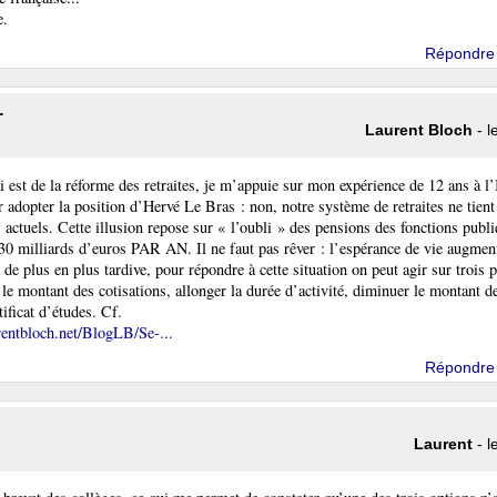
e.
Répondre
.
Laurent Bloch
- l
i est de la réforme des retraites, je m’appuie sur mon expérience de 12 ans à l’
r adopter la position d’Hervé Le Bras : non, notre système de retraites ne tient
 actuels. Cette illusion repose sur « l’oubli » des pensions des fonctions publi
 30 milliards d’euros PAR AN. Il ne faut pas rêver : l’espérance de vie augment
t de plus en plus tardive, pour répondre à cette situation on peut agir sur trois 
le montant des cotisations, allonger la durée d’activité, diminuer le montant de
ificat d’études. Cf.
urentbloch.net/BlogLB/Se-...
Répondre
Laurent
- l