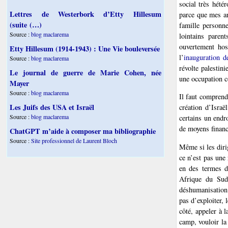
social très hété
Lettres de Westerbork d’Etty Hillesum
parce que mes an
(suite (…)
famille personn
Source :
blog maclarema
lointains paren
ouvertement hos
Etty Hillesum (1914-1943) : Une Vie bouleversée
l’
inauguration d
Source :
blog maclarema
révolte palestin
Le journal de guerre de Marie Cohen, née
une occupation c
Mayer
Source :
blog maclarema
Il faut comprend
Les Juifs des USA et Israël
création d’Israë
Source :
blog maclarema
certains un endro
de moyens financ
ChatGPT m’aide à composer ma bibliographie
Source :
Site professionnel de Laurent Bloch
Même si les dirig
ce n’est pas une 
en des termes d
Afrique du Sud,
déshumanisation 
pas d’exploiter,
côté, appeler à l
camp, vouloir la