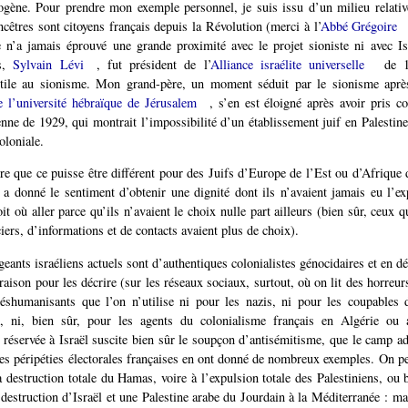
rogène. Pour prendre mon exemple personnel, je suis issu d’un milieu relativ
cêtres sont citoyens français depuis la Révolution (merci à l’
Abbé Grégoire
e n’a jamais éprouvé une grande proximité avec le projet sioniste ni avec I
ts,
Sylvain Lévi
, fut président de l’
Alliance israélite universelle
de 1
tile au sionisme. Mon grand-père, un moment séduit par le sionisme après
e l’université hébraïque de Jérusalem
, s’en est éloigné après avoir pris c
ienne de 1929, qui montrait l’impossibilité d’un établissement juif en Palestine
oloniale.
re que ce puisse être différent pour des Juifs d’Europe de l’Est ou d’Afrique 
l a donné le sentiment d’obtenir une dignité dont ils n’avaient jamais eu l’ex
it où aller parce qu’ils n’avaient le choix nulle part ailleurs (bien sûr, ceux q
iers, d’informations et de contacts avaient plus de choix).
eants israéliens actuels sont d’authentiques colonialistes génocidaires et en déf
raison pour les décrire (sur les réseaux sociaux, surtout, où on lit des horreu
éshumanisants que l’on n’utilise ni pour les nazis, ni pour les coupables d
 ni, bien sûr, pour les agents du colonialisme français en Algérie ou ai
réservée à Israël suscite bien sûr le soupçon d’antisémitisme, que le camp 
 les péripéties électorales françaises en ont donné de nombreux exemples. On pe
a destruction totale du Hamas, voire à l’expulsion totale des Palestiniens, ou 
 destruction d’Israël et une Palestine arabe du Jourdain à la Méditerranée : ma