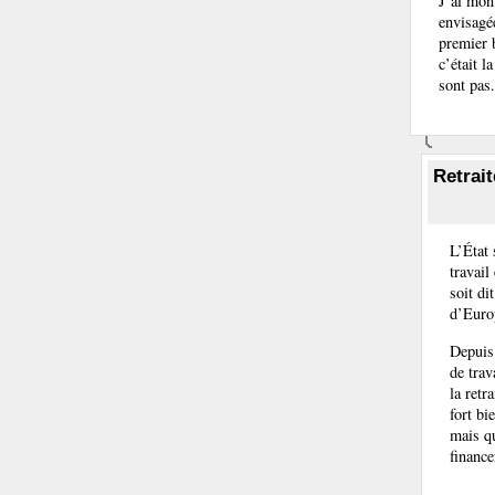
J’ai mon
envisagée
premier 
c’était l
sont pa
Retrait
L’État
travail
soit di
d’Euro
Depuis
de trav
la retr
fort bi
mais qu
finance