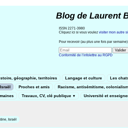
Blog de Laurent 
ISSN 2271-3980
Cliquez ici si vous voulez
visiter mon autre si
Pour recevoir (au plus une fois par semaine) 
Conformité de l’infolettre au RGPD
stoire, géographie, territoires
Langage et culture
Les chat
Israël
Proches et amis
Racisme, antisémitisme, colonialis
umaines
Travaux, CV, clé publique
Université et enseign
▼
tine, Israël