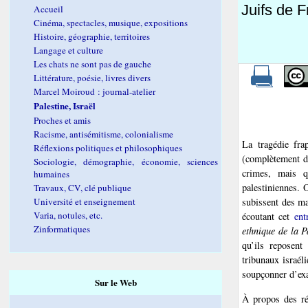
Juifs de 
Accueil
Cinéma, spectacles, musique, expositions
Histoire, géographie, territoires
Langage et culture
Les chats ne sont pas de gauche
Littérature, poésie, livres divers
Marcel Moiroud : journal-atelier
Palestine, Israël
Proches et amis
Racisme, antisémitisme, colonialisme
La tragédie fra
Réflexions politiques et philosophiques
(complètement di
Sociologie, démographie, économie, sciences
crimes, mais qu
humaines
palestiniennes. 
Travaux, CV, clé publique
Université et enseignement
subissent des ma
Varia, notules, etc.
écoutant cet
ent
Zinformatiques
ethnique de la P
qu’ils reposent
tribunaux israél
soupçonner d’exa
Sur le Web
À propos des ré