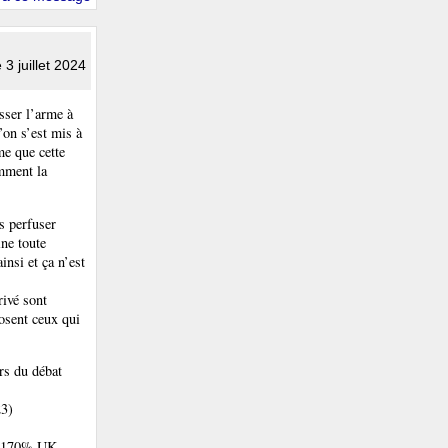
e 3 juillet 2024
sser l’arme à
’on s’est mis à
me que cette
omment la
s perfuser
ine toute
insi et ça n’est
rivé sont
posent ceux qui
rs du débat
23)
S +170% UK