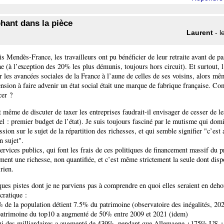
phant dans la pièce
Laurent
- l
s Mendès-France, les travailleurs ont pu bénéficier de leur retraite avant de pa
e (à l’exception des 20% les plus démunis, toujours hors circuit). Et surtout, l
r les avancées sociales de la France à l’aune de celles de ses voisins, alors mê
nsion à faire advenir un état social était une marque de fabrique française. C
cer ?
 même de discuter de taxer les entreprises faudrait-il envisager de cesser de le
el : premier budget de l’état). Je suis toujours fasciné par le mutisme qui dom
ssion sur le sujet de la répartition des richesses, et qui semble signifier "c’est a
n sujet".
ervices publics, qui font les frais de ces politiques de financement massif du p
ment une richesse, non quantifiée, et c’est même strictement la seule dont dis
 rien.
ues pistes dont je ne parviens pas à comprendre en quoi elles seraient en deho
ratique :
 de la population détient 7.5% du patrimoine (observatoire des inégalités, 20
patrimoine du top10 a augmenté de 50% entre 2009 et 2021 (idem)
lui des milliardaires a augmenté de 439%, pendant que Allemagne +175% U