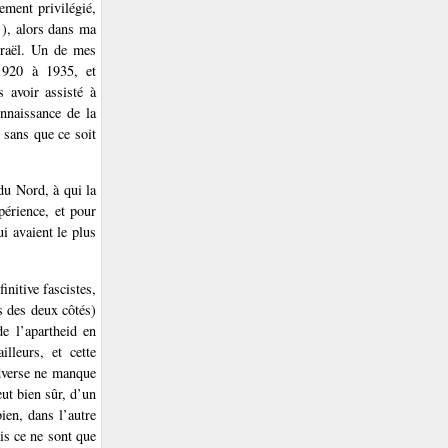
ement privilégié,
), alors dans ma
sraël. Un de mes
920 à 1935, et
 avoir assisté à
onnaissance de la
 sans que ce soit
du Nord, à qui la
périence, et pour
ui avaient le plus
initive fascistes,
rs des deux côtés)
e l’apartheid en
lleurs, et cette
adverse ne manque
ut bien sûr, d’un
bien, dans l’autre
is ce ne sont que