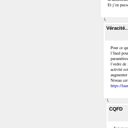
Et j’en pass
Véracité..
Pour ce qu
l’Ined pou
paramètres
l’ordre de
activité es
augmenter 
Niveau cert
https://la
CQFD