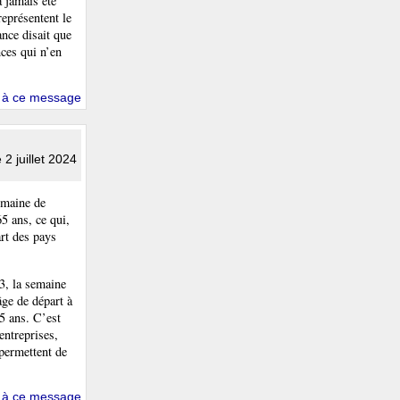
a jamais été
représentent le
nce disait que
nces qui n’en
 à ce message
e 2 juillet 2024
emaine de
65 ans, ce qui,
rt des pays
3, la semaine
âge de départ à
5 ans. C’est
entreprises,
permettent de
 à ce message