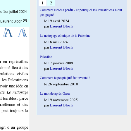
1
2
Comment Israël a perdu - Et pourquoi les Palestiniens n’ont
 le
1er juillet 2024
pas gagné
le 19 avril 2024
r
Laurent Bloch
par
Laurent Bloch
Le nettoyage ethnique de la Palestine
le 16 mai 2024
par
Laurent Bloch
Palestine
 en représailles
le 17 janvier 2009
 donné lieu à des
par
Laurent Bloch
lations civiles
Comment le peuple juif fut inventé ?
 les Palestiniens
le 26 septembre 2010
avoir une idée en
ivre
Le nettoyage
Le monde après Gaza
t terribles, parce
le 19 novembre 2025
raélienne et des
par
Laurent Bloch
 peut toujours la
agit d’un groupe