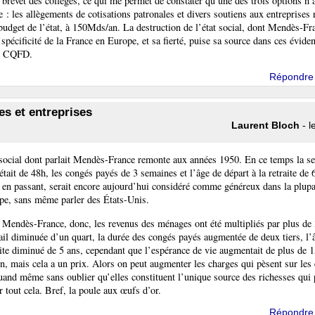
 brevet des collèges, ce qui me permet de constater qu’une des trois options n’
 : les allègements de cotisations patronales et divers soutiens aux entreprises 
budget de l’état, à 150Mds/an. La destruction de l’état social, dont Mendès-Fra
a spécificité de la France en Europe, et sa fierté, puise sa source dans ces évide
s. CQFD.
Répondre
es et entreprises
Laurent Bloch
- l
 social dont parlait Mendès-France remonte aux années 1950. En ce temps la s
 était de 48h, les congés payés de 3 semaines et l’âge de départ à la retraite de 
t en passant, serait encore aujourd’hui considéré comme généreux dans la plupa
pe, sans même parler des États-Unis.
 Mendès-France, donc, les revenus des ménages ont été multipliés par plus de 
ail diminuée d’un quart, la durée des congés payés augmentée de deux tiers, l’
aite diminué de 5 ans, cependant que l’espérance de vie augmentait de plus de 1
en, mais cela a un prix. Alors on peut augmenter les charges qui pèsent sur les 
and même sans oublier qu’elles constituent l’unique source des richesses qui 
r tout cela. Bref, la poule aux œufs d’or.
Répondre