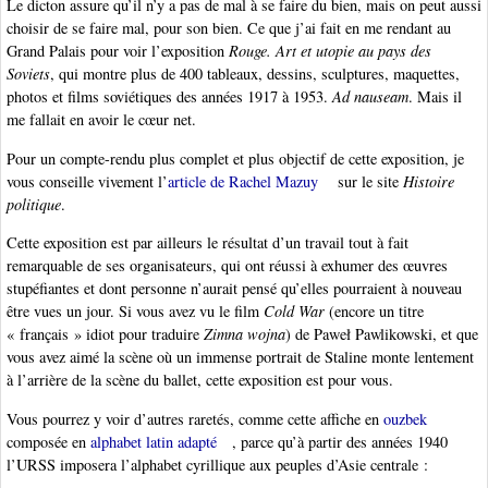
Le dicton assure qu’il n’y a pas de mal à se faire du bien, mais on peut aussi
choisir de se faire mal, pour son bien. Ce que j’ai fait en me rendant au
Grand Palais pour voir l’exposition
Rouge. Art et utopie au pays des
Soviets
, qui montre plus de 400 tableaux, dessins, sculptures, maquettes,
photos et films soviétiques des années 1917 à 1953.
Ad nauseam
. Mais il
me fallait en avoir le cœur net.
Pour un compte-rendu plus complet et plus objectif de cette exposition, je
vous conseille vivement l’
article de Rachel Mazuy
sur le site
Histoire
politique
.
Cette exposition est par ailleurs le résultat d’un travail tout à fait
remarquable de ses organisateurs, qui ont réussi à exhumer des œuvres
stupéfiantes et dont personne n’aurait pensé qu’elles pourraient à nouveau
être vues un jour. Si vous avez vu le film
Cold War
(encore un titre
« français » idiot pour traduire
Zimna wojna
) de Paweł Pawlikowski, et que
vous avez aimé la scène où un immense portrait de Staline monte lentement
à l’arrière de la scène du ballet, cette exposition est pour vous.
Vous pourrez y voir d’autres raretés, comme cette affiche en
ouzbek
composée en
alphabet latin adapté
, parce qu’à partir des années 1940
l’URSS imposera l’alphabet cyrillique aux peuples d’Asie centrale :