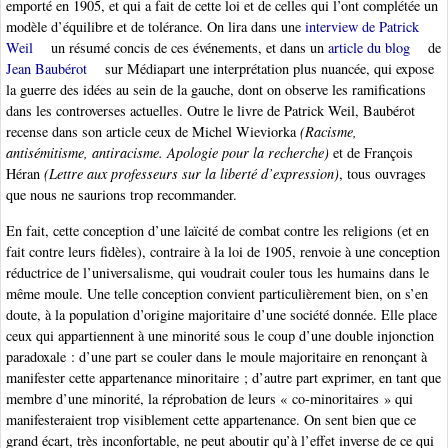
emporté en 1905, et qui a fait de cette loi et de celles qui l’ont complétée un
modèle d’équilibre et de tolérance. On lira dans une
interview de Patrick
Weil
un résumé concis de ces événements, et dans un
article du blog
de
Jean Baubérot
sur Médiapart une interprétation plus nuancée, qui expose
la guerre des idées au sein de la gauche, dont on observe les ramifications
dans les controverses actuelles. Outre le livre de Patrick Weil, Baubérot
recense dans son article ceux de Michel Wieviorka
(Racisme,
antisémitisme, antiracisme. Apologie pour la recherche)
et de François
Héran
(Lettre aux professeurs sur la liberté d’expression)
, tous ouvrages
que nous ne saurions trop recommander.
En fait, cette conception d’une laïcité de combat contre les religions (et en
fait contre leurs fidèles), contraire à la loi de 1905, renvoie à une conception
réductrice de l’universalisme, qui voudrait couler tous les humains dans le
même moule. Une telle conception convient particulièrement bien, on s’en
doute, à la population d’origine majoritaire d’une société donnée. Elle place
ceux qui appartiennent à une minorité sous le coup d’une double injonction
paradoxale : d’une part se couler dans le moule majoritaire en renonçant à
manifester cette appartenance minoritaire ; d’autre part exprimer, en tant que
membre d’une minorité, la réprobation de leurs « co-minoritaires » qui
manifesteraient trop visiblement cette appartenance. On sent bien que ce
grand écart, très inconfortable, ne peut aboutir qu’à l’effet inverse de ce qui