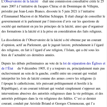
L’
Observatoire de la laïcité
était une commission consultative créée le 25
mars 2007 à l’initiative de Jacques Chirac et de Dominique de Villepin,
présidée par Jean-Louis Bianco, dissoute le 5 juin 2021 à l’initiative
d’Emmanuel Macron et de Marlène Schiappa. Il était chargé de conseiller le
gouvernement et le parlement par l’émission d’avis sur les questions de
société qui mettaient en jeu les principes de la laïcité, ainsi que d’organiser
des formations à la laïcité et à la prise en considération des faits religieux.
La dissolution de l’Observatoire de la laïcité a été obtenue par un courant
d’opinion, actif au Parlement, qui le jugeait laxiste, prétendument à l’égard
des religions, en fait à l’égard d’
une
religion, l’Islam, qui a été sous les
feux de l’actualité ces dernières années.
Depuis les débats préliminaires au vote de la
loi de séparation des Églises et
de l’État
du 9 décembre 1905, il y a toujours eu, principalement mais pas
exclusivement au sein de la gauche, conflit entre un courant qui voulait
interpréter les lois de laïcité comme des armes
contre
les religions (à
l’époque le catholicisme, très puissant politiquement et hostile à la
République), et un courant tolérant qui voulait simplement s’opposer aux
interventions abusives des autorités religieuses dans la vie politique, et des
autorités politiques dans la vie religieuse des fidèles. C’est ce dernier
courant, conduit par Aristide Briand et Georges Clemenceau, qui l’a