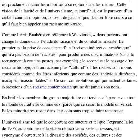
est proclamé : inciter les minorités à se replier sur elles-mêmes. Cette
vision de la laïcité et de l’universalisme, aujourd’hui, est le paravent d’un
certain courant d’opinion, souvent de gauche, pour laisser libre cours à ce
qu’il faut bien appeler son racisme anti-arabe.
Comme l’écrit Baubérot en référence à Wieviorka, « deux facteurs ont
changé la donne dans l’étude du racisme et du combat antiraciste. Le
premier est la prise de conscience d’un “racisme indirect ou systémique”
qui n’a pas besoin de “racistes” pour produire des discriminations (dans le
recrutement à certains postes, par exemple) ; le second est le passage d’un
racisme biologique à un racisme plus “culturel” où les racisés sont moins
considérés comme des êtres inférieurs que comme des “individus différents,
inadaptés, inassimilables” ». Ce sont ces évolutions qui permettent certaines
expressions d’un
racisme contemporain
qui ne dit jamais son nom.
En bref : les membres du groupe majoritaire ont tendance à penser que tout
le monde devrait être comme eux, parce que ce serait le modèle universel.
Et les minoritaires rester dans leur coin sans trop se faire remarquer.
L’universalisme tel que le conçoivent ces auteurs et tel que l’exprime la loi
de 1905, au contraire de la vision réductrice exposée ci-dessus, est
synonyme d’ouverture à la diversité des sociétés, des cultures et des