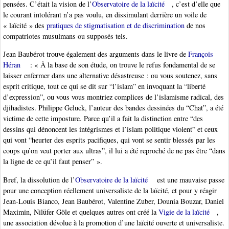
pensées. C’était la vision de l’
Observatoire de la laïcité
, c’est d’elle que
le courant intolérant n’a pas voulu, en dissimulant derrière un voile de
« laïcité » des
pratiques de stigmatisation et de discrimination
de nos
compatriotes musulmans ou supposés tels.
Jean Baubérot trouve également des arguments dans le livre de
François
Héran
: « À la base de son étude, on trouve le refus fondamental de se
laisser enfermer dans une alternative désastreuse : ou vous soutenez, sans
esprit critique, tout ce qui se dit sur “l’islam” en invoquant la “liberté
d’expression”, ou vous vous montriez complices de l’islamisme radical, des
djihadistes. Philippe Geluck, l’auteur des bandes dessinées du “Chat”, a été
victime de cette imposture. Parce qu’il a fait la distinction entre “des
dessins qui dénoncent les intégrismes et l’islam politique violent” et ceux
qui vont “heurter des esprits pacifiques, qui vont se sentir blessés par les
coups qu’on veut porter aux ultras”, il lui a été reproché de ne pas être “dans
la ligne de ce qu’il faut penser” ».
Bref, la dissolution de l’
Observatoire de la laïcité
est une mauvaise passe
pour une conception réellement universaliste de la laïcité, et pour y réagir
Jean-Louis Bianco, Jean Baubérot, Valentine Zuber, Dounia Bouzar, Daniel
Maximin, Nilüfer Göle et quelques autres ont créé la
Vigie de la laïcité
,
une association dévolue à la promotion d’une laïcité ouverte et universaliste.