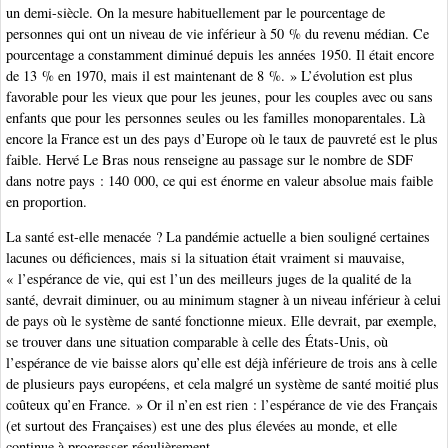
un demi-siècle. On la mesure habituellement par le pourcentage de
personnes qui ont un niveau de vie inférieur à 50 % du revenu médian. Ce
pourcentage a constamment diminué depuis les années 1950. Il était encore
de 13 % en 1970, mais il est maintenant de 8 %. » L’évolution est plus
favorable pour les vieux que pour les jeunes, pour les couples avec ou sans
enfants que pour les personnes seules ou les familles monoparentales. Là
encore la France est un des pays d’Europe où le taux de pauvreté est le plus
faible. Hervé Le Bras nous renseigne au passage sur le nombre de SDF
dans notre pays : 140 000, ce qui est énorme en valeur absolue mais faible
en proportion.
La santé est-elle menacée ? La pandémie actuelle a bien souligné certaines
lacunes ou déficiences, mais si la situation était vraiment si mauvaise,
« l’espérance de vie, qui est l’un des meilleurs juges de la qualité de la
santé, devrait diminuer, ou au minimum stagner à un niveau inférieur à celui
de pays où le système de santé fonctionne mieux. Elle devrait, par exemple,
se trouver dans une situation comparable à celle des États-Unis, où
l’espérance de vie baisse alors qu’elle est déjà inférieure de trois ans à celle
de plusieurs pays européens, et cela malgré un système de santé moitié plus
coûteux qu’en France. » Or il n’en est rien : l’espérance de vie des Français
(et surtout des Françaises) est une des plus élevées au monde, et elle
continue à progresser régulièrement.