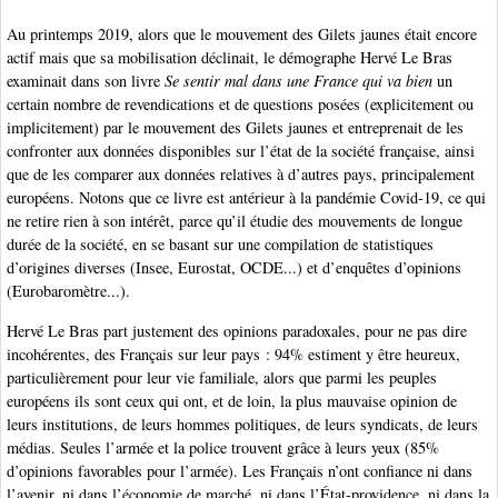
Au printemps 2019, alors que le mouvement des Gilets jaunes était encore
actif mais que sa mobilisation déclinait, le démographe Hervé Le Bras
examinait dans son livre
Se sentir mal dans une France qui va bien
un
certain nombre de revendications et de questions posées (explicitement ou
implicitement) par le mouvement des Gilets jaunes et entreprenait de les
confronter aux données disponibles sur l’état de la société française, ainsi
que de les comparer aux données relatives à d’autres pays, principalement
européens. Notons que ce livre est antérieur à la pandémie Covid-19, ce qui
ne retire rien à son intérêt, parce qu’il étudie des mouvements de longue
durée de la société, en se basant sur une compilation de statistiques
d’origines diverses (Insee, Eurostat, OCDE...) et d’enquêtes d’opinions
(Eurobaromètre...).
Hervé Le Bras part justement des opinions paradoxales, pour ne pas dire
incohérentes, des Français sur leur pays : 94% estiment y être heureux,
particulièrement pour leur vie familiale, alors que parmi les peuples
européens ils sont ceux qui ont, et de loin, la plus mauvaise opinion de
leurs institutions, de leurs hommes politiques, de leurs syndicats, de leurs
médias. Seules l’armée et la police trouvent grâce à leurs yeux (85%
d’opinions favorables pour l’armée). Les Français n’ont confiance ni dans
l’avenir, ni dans l’économie de marché, ni dans l’État-providence, ni dans la