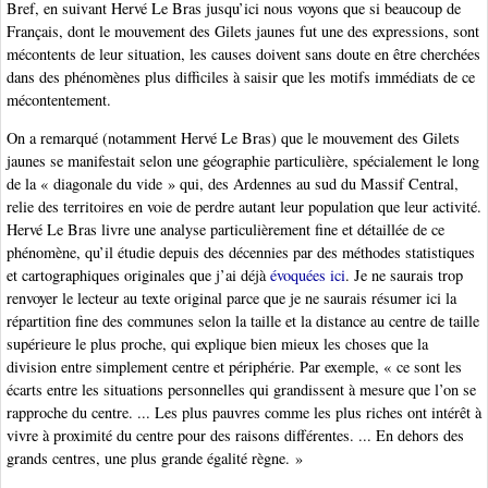
Bref, en suivant Hervé Le Bras jusqu’ici nous voyons que si beaucoup de
Français, dont le mouvement des Gilets jaunes fut une des expressions, sont
mécontents de leur situation, les causes doivent sans doute en être cherchées
dans des phénomènes plus difficiles à saisir que les motifs immédiats de ce
mécontentement.
On a remarqué (notamment Hervé Le Bras) que le mouvement des Gilets
jaunes se manifestait selon une géographie particulière, spécialement le long
de la « diagonale du vide » qui, des Ardennes au sud du Massif Central,
relie des territoires en voie de perdre autant leur population que leur activité.
Hervé Le Bras livre une analyse particulièrement fine et détaillée de ce
phénomène, qu’il étudie depuis des décennies par des méthodes statistiques
et cartographiques originales que j’ai déjà
évoquées ici
. Je ne saurais trop
renvoyer le lecteur au texte original parce que je ne saurais résumer ici la
répartition fine des communes selon la taille et la distance au centre de taille
supérieure le plus proche, qui explique bien mieux les choses que la
division entre simplement centre et périphérie. Par exemple, « ce sont les
écarts entre les situations personnelles qui grandissent à mesure que l’on se
rapproche du centre. ... Les plus pauvres comme les plus riches ont intérêt à
vivre à proximité du centre pour des raisons différentes. ... En dehors des
grands centres, une plus grande égalité règne. »