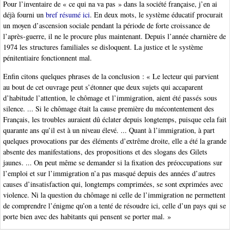
Pour l’inventaire de « ce qui na va pas » dans la société française, j’en ai
déjà fourni un
bref résumé ici
. En deux mots, le système éducatif procurait
un moyen d’ascension sociale pendant la période de forte croissance de
l’après-guerre, il ne le procure plus maintenant. Depuis l’année charnière de
1974 les structures familiales se disloquent. La justice et le système
pénitentiaire fonctionnent mal.
Enfin citons quelques phrases de la conclusion : « Le lecteur qui parvient
au bout de cet ouvrage peut s’étonner que deux sujets qui accaparent
d’habitude l’attention, le chômage et l’immigration, aient été passés sous
silence. ... Si le chômage était la cause première du mécontentement des
Français, les troubles auraient dû éclater depuis longtemps, puisque cela fait
quarante ans qu’il est à un niveau élevé. ... Quant à l’immigration, à part
quelques provocations par des éléments d’extrême droite, elle a été la grande
absente des manifestations, des propositions et des slogans des Gilets
jaunes. ... On peut même se demander si la fixation des préoccupations sur
l’emploi et sur l’immigration n’a pas masqué depuis des années d’autres
causes d’insatisfaction qui, longtemps comprimées, se sont exprimées avec
violence. Ni la question du chômage ni celle de l’immigration ne permettent
de comprendre l’énigme qu’on a tenté de résoudre ici, celle d’un pays qui se
porte bien avec des habitants qui pensent se porter mal. »