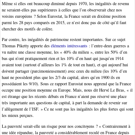
Même si elles ont beaucoup diminué depuis 1970, les inégalités de revenu
ne seraient-elles pas supérieures à celles que l’on observerait chez nos
voisins européens ? Selon Eurostat, la France serait en dixième position
parmi les 28 pays comparés en 2015, ce n’est donc pas de côté qu’il faut
chercher des motifs de colère.
Par contre, les inégalités de patrimoine restent importantes. Sur ce sujet
Thomas Piketty apporte des
éléments intéressants
: l’entre-deux guerres a
vu naître une classe moyenne, les « 40% du milieu », entre les 50% d’en
bas qui n’ont pratiquement rien et les 10% d’en haut qui jusqu’en 1914
avaient tout (surtout d’ailleurs les 1% de tout en haut), et qui aujourd’hui
doivent partager (parcimonieusement) avec ceux du milieu (les 10% d’en
haut ne possèdent plus que les 2/3 du capital, alors qu’en 1900 ils en
possédaient les 9/10). Sous ce rapport Eurostat nous apprend que la France
occupe une position moyenne en Europe. Mais, nous dit Hervé Le Bras, « il
est étrange que les récents débats en France n’aient pas réservé une place
très importante aux questions de capital, à part la demande de revenir sur
l’allègement de l’ISF. » Ce ne sont pas les inégalités les plus fortes qui sont
les mieux perçues.
La pauvreté serait-elle un risque pour nos concitoyens ? « Contrairement à
une idée répandue, la pauvreté a considérablement reculé en France depuis