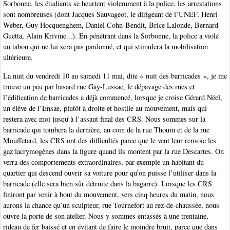
Sorbonne, les étudiants se heurtent violemment à la police, les arrestations
sont nombreuses (dont Jacques Sauvageot, le dirigeant de l’UNEF, Henri
Weber, Guy Hocquenghem, Daniel Cohn-Bendit, Brice Lalonde, Bernard
Guetta, Alain Krivine...). En pénétrant dans la Sorbonne, la police a violé
un tabou qui ne lui sera pas pardonné, et qui stimulera la mobilisation
ultérieure.
La nuit du vendredi 10 au samedi 11 mai, dite « nuit des barricades », je me
trouve un peu par hasard rue Gay-Lussac, le dépavage des rues et
l’édification de barricades a déjà commencé, lorsque je croise Gérard Néel,
un élève de l’Ensae, plutôt à droite et hostile au mouvement, mais qui
restera avec moi jusqu’à l’assaut final des CRS. Nous sommes sur la
barricade qui tombera la dernière, au coin de la rue Thouin et de la rue
Mouffetard, les CRS ont des difficultés parce que le vent leur renvoie les
gaz lacrymogènes dans la figure quand ils montent par la rue Descartes. On
verra des comportements extraordinaires, par exemple un habitant du
quartier qui descend ouvrir sa voiture pour qu’on puisse l’utiliser dans la
barricade (elle sera bien sûr détruite dans la bagarre). Lorsque les CRS
finiront par venir à bout du mouvement, vers cinq heures du matin, nous
aurons la chance qu’un sculpteur, rue Tournefort au rez-de-chaussée, nous
ouvre la porte de son atelier. Nous y sommes entassés à une trentaine,
rideau de fer baissé et en évitant de faire le moindre bruit, parce que dans