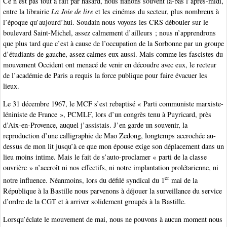
Ce n’est pas tout à fait par hasard, nous flânons souvent là-bas l’après-midi,
entre la librairie
La Joie de lire
et les cinémas du secteur, plus nombreux à
l’époque qu’aujourd’hui. Soudain nous voyons les CRS débouler sur le
boulevard Saint-Michel, assez calmement d’ailleurs ; nous n’apprendrons
que plus tard que c’est à cause de l’occupation de la Sorbonne par un groupe
d’étudiants de gauche, assez calmes eux aussi. Mais comme les fascistes du
mouvement Occident ont menacé de venir en découdre avec eux, le recteur
de l’académie de Paris a requis la force publique pour faire évacuer les
lieux.
Le 31 décembre 1967, le MCF s’est rebaptisé « Parti communiste marxiste-
léniniste de France », PCMLF, lors d’un congrès tenu à Puyricard, près
d’Aix-en-Provence, auquel j’assistais. J’en garde un souvenir, la
reproduction d’une calligraphie de Mao Zedong, longtemps accrochée au-
dessus de mon lit jusqu’à ce que mon épouse exige son déplacement dans un
lieu moins intime. Mais le fait de s’auto-proclamer « parti de la classe
ouvrière » n’accroît ni nos effectifs, ni notre implantation prolétarienne, ni
er
notre influence. Néanmoins, lors du défilé syndical du 1
mai de la
République à la Bastille nous parvenons à déjouer la surveillance du service
d’ordre de la CGT et à arriver solidement groupés à la Bastille.
Lorsqu’éclate le mouvement de mai, nous ne pouvons à aucun moment nous