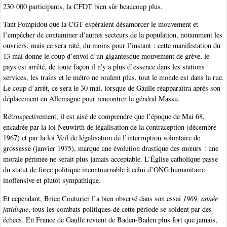
230 000 participants, la CFDT bien sûr beaucoup plus.
Tant Pompidou que la CGT espéraient désamorcer le mouvement et
l’empêcher de contaminer d’autres secteurs de la population, notamment les
ouvriers, mais ce sera raté, du moins pour l’instant : cette manifestation du
13 mai donne le coup d’envoi d’un gigantesque mouvement de grève, le
pays est arrêté, de toute façon il n’y a plus d’essence dans les stations
services, les trains et le métro ne roulent plus, tout le monde est dans la rue.
Le coup d’arrêt, ce sera le 30 mai, lorsque de Gaulle réapparaîtra après son
déplacement en Allemagne pour rencontrer le général Massu.
Rétrospectivement, il est aisé de comprendre que l’époque de Mai 68,
encadrée par la loi Neuwirth de légalisation de la contraception (décembre
1967) et par la loi Veil de légalisation de l’interruption volontaire de
grossesse (janvier 1975), marque une évolution drastique des mœurs : une
morale périmée ne serait plus jamais acceptable. L’Église catholique passe
du statut de force politique incontournable à celui d’ONG humanitaire
inoffensive et plutôt sympathique.
Et cependant, Brice Couturier l’a bien observé dans son essai
1969, année
fatidique
, tous les combats politiques de cette période se soldent par des
échecs. En France de Gaulle revient de Baden-Baden plus fort que jamais,