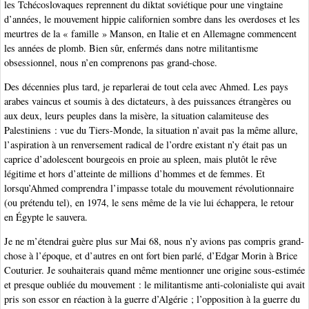
les Tchécoslovaques reprennent du diktat soviétique pour une vingtaine
d’années, le mouvement hippie californien sombre dans les overdoses et les
meurtres de la « famille » Manson, en Italie et en Allemagne commencent
les années de plomb. Bien sûr, enfermés dans notre militantisme
obsessionnel, nous n’en comprenons pas grand-chose.
Des décennies plus tard, je reparlerai de tout cela avec Ahmed. Les pays
arabes vaincus et soumis à des dictateurs, à des puissances étrangères ou
aux deux, leurs peuples dans la misère, la situation calamiteuse des
Palestiniens : vue du Tiers-Monde, la situation n’avait pas la même allure,
l’aspiration à un renversement radical de l’ordre existant n’y était pas un
caprice d’adolescent bourgeois en proie au spleen, mais plutôt le rêve
légitime et hors d’atteinte de millions d’hommes et de femmes. Et
lorsqu’Ahmed comprendra l’impasse totale du mouvement révolutionnaire
(ou prétendu tel), en 1974, le sens même de la vie lui échappera, le retour
en Égypte le sauvera.
Je ne m’étendrai guère plus sur Mai 68, nous n’y avions pas compris grand-
chose à l’époque, et d’autres en ont fort bien parlé, d’Edgar Morin à Brice
Couturier. Je souhaiterais quand même mentionner une origine sous-estimée
et presque oubliée du mouvement : le militantisme anti-colonialiste qui avait
pris son essor en réaction à la guerre d’Algérie ; l’opposition à la guerre du