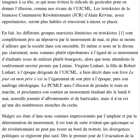
imaginer à sa tête, ce qui nous évitera le ridicule de gesticuler pour en
donner l’illusion, comme nos rivaux de l’UJCML. Les trotskistes de la
Jeunesse Communiste Révolutionnaire (JCR) d’Alain Krivine, assez
opportunistes, seront plus habiles et réussiront à mieux se placer.
En fait, les différents groupes marxistes-léninistes ou trotskistes
[
1
]
sont
complètement pris au dépourvu par le mouvement de mai, ni plus ni moins
d’ailleurs que la société dans son ensemble. Et même si nous ne le disons
pas clairement, nous sommes plutôt réprobateurs à l’égard de ce mouvement
d’étudiants issus de milieux plutôt bourgeois, alors que nous attendions le
soulèvement ouvrier promis par Lénine. Virginie Linhart, la fille de Robert
Linhart, à l’époque dirigeant de l’UJCML, a bien décrit dans son livre
Le
jour où mon père s’est tu
l’égarement de son père à l’époque, puis son
naufrage idéologique. Le PCMLF aura l’illusion de prendre le train en
marche, et proclamera son soutien au mouvement étudiant dès le lundi 6
mai, nouvelle journée d’affrontements et de barricades, mais il n’en est
qu’une des nombreuses mouches du coche.
Malgré ces états d’âme nous sommes impressionnés par l’ampleur et par la
détermination du mouvement, il est tout de suite évident que quiconque se
dit révolutionnaire ne peut pas rester au bord du trottoir, les divergences
politiques se régleront plus tard. Dès le premier jour de l’évacuation de la