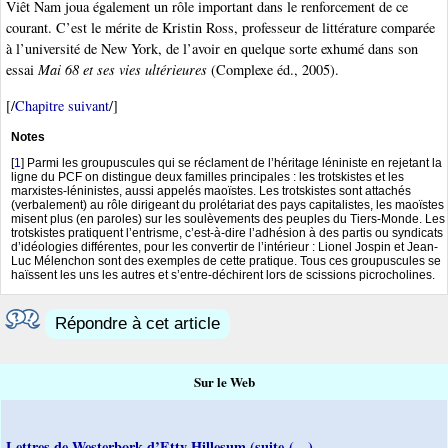
Viêt Nam joua également un rôle important dans le renforcement de ce
courant. C’est le mérite de Kristin Ross, professeur de littérature comparée
à l’université de New York, de l’avoir en quelque sorte exhumé dans son
essai
Mai 68 et ses vies ultérieures
(Complexe éd., 2005).
[/
Chapitre suivant
/]
Notes
[
1
]
Parmi les groupuscules qui se réclament de l’héritage léniniste en rejetant la
ligne du PCF on distingue deux familles principales : les trotskistes et les
marxistes-léninistes, aussi appelés maoïstes. Les trotskistes sont attachés
(verbalement) au rôle dirigeant du prolétariat des pays capitalistes, les maoïstes
misent plus (en paroles) sur les soulèvements des peuples du Tiers-Monde. Les
trotskistes pratiquent l’entrisme, c’est-à-dire l’adhésion à des partis ou syndicats
d’idéologies différentes, pour les convertir de l’intérieur : Lionel Jospin et Jean-
Luc Mélenchon sont des exemples de cette pratique. Tous ces groupuscules se
haïssent les uns les autres et s’entre-déchirent lors de scissions picrocholines.
Répondre à cet article
Sur le Web
Lettres de Westerbork d’Etty Hillesum (suite (…)