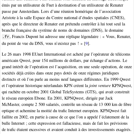
émis par un utilisateur de Fnet à destination d’un utilisateur de Renater
passe par Amsterdam. Lors d’une réunion homérique de l’association
Aristote à la salle Espace du Centre national d’études spatiales (CNES),
après que le directeur de Renater eut prétendu contrôler à lui tout seul la
branche française du système de noms de domaines (DNS), le domaine
, Francis Dupont lui adresse une réplique légendaire : « Vous, Renater,
.fr
du point de vue du DNS, vous n’existez pas ! »
[
9
]
.
Le 26 mars 1998 EUnet International est acheté par l’opérateur de télécoms
américain Qwest, pour 154 millions de dollars, par échange d’actions. Le
grand intérêt de l’opération est l’acquisition, en une seule opération, de onze
sociétés déjà créées dans onze pays dotés de onze régimes juridiques
distincts et où l’on parle au moins neuf langues différentes. En 1999 Qwest
et l’opérateur historique néerlandais KPN créent la
joint venture
KPNQwest,
qui rachète en octobre 2001 Global TeleSystems (GTS), qui avait construit
le réseau européen Ebone. En 2001, KPNQwest, dirigée par Jack
McMaster, compte 2 500 salariés, contrôle un réseau de 13 000 km de fibre
optique et achemine la moitié du trafic Internet européen. KPNQwest fait
faillite en 2002, en partie à cause de ce que l’on a appelé l’éclatement de la
bulle Internet ; cette expression est fallacieuse, mais de fait les prévisions
de trafic étaient excessives et avaient conduit à des investissements exagérés.