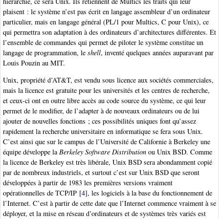
hiérarchie, ce sera Unix. Ils retiennent de Multics les traits qui leur
plaisent : le système n’est pas écrit en langage assembleur d’un ordinateur
particulier, mais en langage général (PL/1 pour Multics, C pour Unix), ce
qui permettra son adaptation à des ordinateurs d’architectures différentes. Et
l’ensemble de commandes qui permet de piloter le système constitue un
langage de programmation, le
shell
, inventé quelques années auparavant par
Louis Pouzin au MIT.
Unix, propriété d’AT&T, est vendu sous licence aux sociétés commerciales,
mais la licence est gratuite pour les universités et les centres de recherche,
et ceux-ci ont en outre libre accès au code source du système, ce qui leur
permet de le modifier, de l’adapter à de nouveaux ordinateurs ou de lui
ajouter de nouvelles fonctions ; ces possibilités uniques font qu’assez
rapidement la recherche universitaire en informatique se fera sous Unix.
C’est ainsi que sur le campus de l’Université de Californie à Berkeley une
équipe développe la
Berkeley Software Distribution
ou Unix BSD. Comme
la licence de Berkeley est très libérale, Unix BSD sera abondamment copié
par de nombreux industriels, et surtout c’est sur Unix BSD que seront
développées à partir de 1983 les premières versions vraiment
opérationnelles de TCP/IP
[
4
]
, les logiciels à la base du fonctionnement de
l’Internet. C’est à partir de cette date que l’Internet commence vraiment à se
déployer, et la mise en réseau d’ordinateurs et de systèmes très variés est