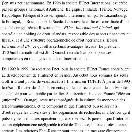
j’en suis petit actionnaire. En 1996 la société EUnet International est créée
par les groupes nationaux d’Autriche, Belgique, Finlande, France, Norvège,
République Tchèque et Suisse, rejoints ultérieurement par le Luxembourg,
le Portugal, la Roumanie et la Suède. La nouvelle entité est constituée d’une
société enregistrée au Royaume Uni,
EUnet International Limited
, qui
contrôle une holding de droit irlandais, responsable des aspects financiers et
fiscaux, et d’une structure opérationnelle de droit néerlandais,
EUnet
International BV
, ce qui offre certains avantages fiscaux. Le président
d’EUnet International est Jim Omand, recruté à ce poste pour ses
compétences en montages financiers internationaux.
De 1992 à 1999 l’association Fnet, puis la société EUnet France contribuent
au développement de l’Internet en France. Au début nous sommes les seuls
à offrir à tout public de vrais accès à l’Internet, en TCP/IP. À partir de 1993
le réseau Renater des établissements publics de recherche et des universités
se déploie pour son public particulier. Sa direction, issue de France Télécom
(aujourd’hui Orange), reste très imprégnée de la culture du monopole des
télécommunications, et ne comprend ni que l’Internet puisse servir à
d’autres que les universités et les organismes de recherche, ni a fortiori qu’il
puisse y avoir d’autres opérateurs qu’eux-mêmes. Ils pensent que l’Internet
est un épiphénomène négligeable à côté de Transpac, un truc professionnel
sérieux. Les relations Fnet-Renater sont tendues, un message électronique