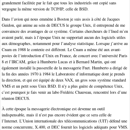
grandement facilitée par le fait que tous les industriels ont copié sans
vergogne la même version de TCP/IP, celle de BSD.
Dans l’avion qui nous emmène à Boston je suis assis à côté de Jacques
Guidon, qui anime au sein de DECUS le groupe Unix, il entreprend de me
convaincre des avantages de ce système. Certains chercheurs de l’Ined m’en
avaient parlé, mais à l’époque Unix ne supportait aucun des logiciels utiles
aux démographes, notamment pour l’analyse statistique. Lorsque j’arrive au
Cnam en 1988 le contexte est différent. Le Cnam a même été aux avant-
postes de l’introduction d’Unix en France, de concert avec l’université Paris
8 et l’IRCAM, grâce à Humberto Lucas et à Bernard Martin, qui ont
également installé la passerelle de la messagerie Fnet. Humberto a dirigé de
la fin des années 1970 à 1984 le Laboratoire d’informatique dont je prends
la direction, et qui est équipé de deux VAX, un gros sous système standard
VMS et un petit sous Unix BSD. Il n’y a plus guère de compétence Unix,
c’est pourquoi je fais venir au labo Frédéric Chauveau, rencontré lors d’une
réunion DECUS.
À cette époque la messagerie électronique est devenue un outil
indispensable, mais il n’est pas encore évident que ce sera celle de
l’Internet. L’Union internationale des télécommunications (UIT) défend une
norme concurrente, X.400, et DEC fournit les logiciels adéquats pour VMS.