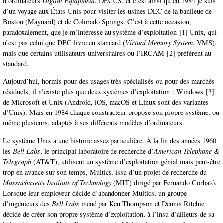
d’ordinateurs
Digital Equipment
, DECUS, et c’est ainsi qu’en 1984 je suis
d’un voyage aux États-Unis pour visiter les usines DEC de la banlieue de
Boston (Maynard) et de Colorado Springs. C’est à cette occasion,
paradoxalement, que je m’intéresse au système d’exploitation
[
1
]
Unix, qui
n’est pas celui que DEC livre en standard (
Virtual Memory System
, VMS),
mais que certains utilisateurs universitaires ou l’IRCAM
[
2
]
préfèrent au
standard.
Aujourd’hui, hormis pour des usages très spécialisés ou pour des marchés
résiduels, il n’existe plus que deux systèmes d’exploitation : Windows
[
3
]
de Microsoft et Unix (Android, iOS, macOS et Linux sont des variantes
d’Unix). Mais en 1984 chaque constructeur propose son propre système, ou
même plusieurs, adaptés à ses différents modèles d’ordinateurs.
Le système Unix a une histoire assez particulière. À la fin des années 1960
les
Bell Labs
, le principal laboratoire de recherche d’
American Telephone &
Telegraph
(AT&T), utilisent un système d’exploitation génial mais peut-être
trop en avance sur son temps, Multics, issu d’un projet de recherche du
Massachusetts Institute of Technology
(MIT) dirigé par Fernando Corbató.
Lorsque leur employeur décide d’abandonner Multics, un groupe
d’ingénieurs des
Bell Labs
mené par Ken Thompson et Dennis Ritchie
décide de créer son propre système d’exploitation, à l’insu d’ailleurs de sa