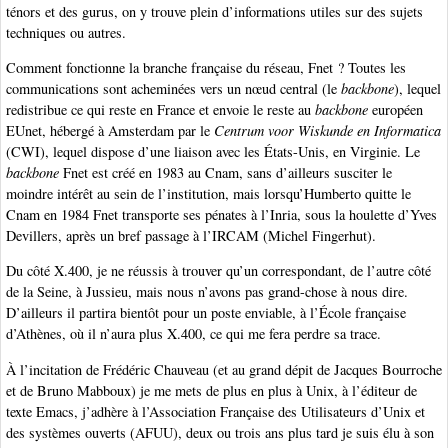
ténors et des gurus, on y trouve plein d’informations utiles sur des sujets
techniques ou autres.
Comment fonctionne la branche française du réseau, Fnet ? Toutes les
communications sont acheminées vers un nœud central (le
backbone
), lequel
redistribue ce qui reste en France et envoie le reste au
backbone
européen
EUnet, hébergé à Amsterdam par le
Centrum voor Wiskunde en Informatica
(CWI), lequel dispose d’une liaison avec les États-Unis, en Virginie. Le
backbone
Fnet est créé en 1983 au Cnam, sans d’ailleurs susciter le
moindre intérêt au sein de l’institution, mais lorsqu’Humberto quitte le
Cnam en 1984 Fnet transporte ses pénates à l’Inria, sous la houlette d’Yves
Devillers, après un bref passage à l’IRCAM (Michel Fingerhut).
Du côté X.400, je ne réussis à trouver qu’un correspondant, de l’autre côté
de la Seine, à Jussieu, mais nous n’avons pas grand-chose à nous dire.
D’ailleurs il partira bientôt pour un poste enviable, à l’École française
d’Athènes, où il n’aura plus X.400, ce qui me fera perdre sa trace.
À l’incitation de Frédéric Chauveau (et au grand dépit de Jacques Bourroche
et de Bruno Mabboux) je me mets de plus en plus à Unix, à l’éditeur de
texte Emacs, j’adhère à l’Association Française des Utilisateurs d’Unix et
des systèmes ouverts (AFUU), deux ou trois ans plus tard je suis élu à son