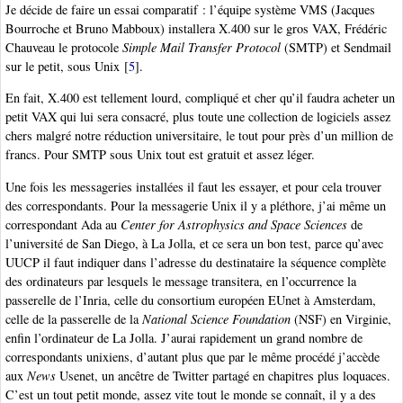
Je décide de faire un essai comparatif : l’équipe système VMS (Jacques
Bourroche et Bruno Mabboux) installera X.400 sur le gros VAX, Frédéric
Chauveau le protocole
Simple Mail Transfer Protocol
(SMTP) et Sendmail
sur le petit, sous Unix
[
5
]
.
En fait, X.400 est tellement lourd, compliqué et cher qu’il faudra acheter un
petit VAX qui lui sera consacré, plus toute une collection de logiciels assez
chers malgré notre réduction universitaire, le tout pour près d’un million de
francs. Pour SMTP sous Unix tout est gratuit et assez léger.
Une fois les messageries installées il faut les essayer, et pour cela trouver
des correspondants. Pour la messagerie Unix il y a pléthore, j’ai même un
correspondant Ada au
Center for Astrophysics and Space Sciences
de
l’université de San Diego, à La Jolla, et ce sera un bon test, parce qu’avec
UUCP il faut indiquer dans l’adresse du destinataire la séquence complète
des ordinateurs par lesquels le message transitera, en l’occurrence la
passerelle de l’Inria, celle du consortium européen EUnet à Amsterdam,
celle de la passerelle de la
National Science Foundation
(NSF) en Virginie,
enfin l’ordinateur de La Jolla. J’aurai rapidement un grand nombre de
correspondants unixiens, d’autant plus que par le même procédé j’accède
aux
News
Usenet, un ancêtre de Twitter partagé en chapitres plus loquaces.
C’est un tout petit monde, assez vite tout le monde se connaît, il y a des