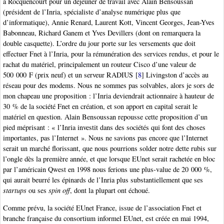
à Rocquencourt pour un déjeuner de travail avec Alain Bensoussan
(président de l’Inria, spécialiste d’analyse numérique plus que
d’informatique), Annie Renard, Laurent Kott, Vincent Georges, Jean-Yves
Babonneau, Richard Ganem et Yves Devillers (dont on remarquera la
double casquette). L’ordre du jour porte sur les versements que doit
effectuer Fnet à l’Inria, pour la rémunération des services rendus, et pour le
rachat du matériel, principalement un routeur Cisco d’une valeur de
500 000 F (prix neuf) et un serveur RADIUS
[
8
]
Livingston d’accès au
réseau pour des modems. Nous ne sommes pas solvables, alors je sors de
mon chapeau une proposition : l’Inria deviendrait actionnaire à hauteur de
30 % de la société Fnet en création, et son apport en capital serait le
matériel en question. Alain Bensoussan repousse cette proposition d’un
pied méprisant : « l’Inria investit dans des sociétés qui font des choses
importantes, pas l’Internet ». Nous ne savions pas encore que l’Internet
serait un marché florissant, que nous pourrions solder notre dette rubis sur
l’ongle dès la première année, et que lorsque EUnet serait rachetée en bloc
par l’américain Qwest en 1998 nous ferions une plus-value de 20 000 %,
qui aurait beurré les épinards de l’Inria plus substantiellement que ses
startups
ou ses
spin off
, dont la plupart ont échoué.
Comme prévu, la société EUnet France, issue de l’association Fnet et
branche française du consortium informel EUnet, est créée en mai 1994,