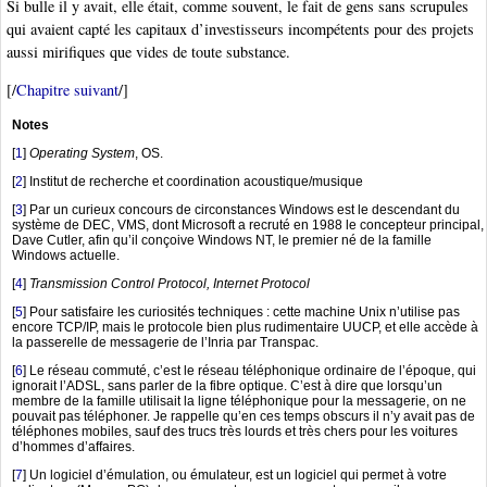
Si bulle il y avait, elle était, comme souvent, le fait de gens sans scrupules
qui avaient capté les capitaux d’investisseurs incompétents pour des projets
aussi mirifiques que vides de toute substance.
[/
Chapitre suivant
/]
Notes
[
1
]
Operating System
, OS.
[
2
]
Institut de recherche et coordination acoustique/musique
[
3
]
Par un curieux concours de circonstances Windows est le descendant du
système de DEC, VMS, dont Microsoft a recruté en 1988 le concepteur principal,
Dave Cutler, afin qu’il conçoive Windows NT, le premier né de la famille
Windows actuelle.
[
4
]
Transmission Control Protocol, Internet Protocol
[
5
]
Pour satisfaire les curiosités techniques : cette machine Unix n’utilise pas
encore TCP/IP, mais le protocole bien plus rudimentaire UUCP, et elle accède à
la passerelle de messagerie de l’Inria par Transpac.
[
6
]
Le réseau commuté, c’est le réseau téléphonique ordinaire de l’époque, qui
ignorait l’ADSL, sans parler de la fibre optique. C’est à dire que lorsqu’un
membre de la famille utilisait la ligne téléphonique pour la messagerie, on ne
pouvait pas téléphoner. Je rappelle qu’en ces temps obscurs il n’y avait pas de
téléphones mobiles, sauf des trucs très lourds et très chers pour les voitures
d’hommes d’affaires.
[
7
]
Un logiciel d’émulation, ou émulateur, est un logiciel qui permet à votre