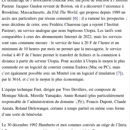
Pasteur. Jacques Guidon revient de Boston, où il a découvert l’existence à
Brookline, Massachusetts, du FAI
The World
, qui propose depuis 1989 un
accès aux particuliers par réseau commuté
[
6
]
; il a ramené les prospectus ;
nous décidons de créer, avec Frédéric Chauveau (qui a rejoint l’Institut
Pasteur), un service analogue que nous baptisons Utopia. Les tarifs sont
comparables à ceux des abonnements Internet de 2022, mais les services
sont sans commune mesure : le service de base à 20 F de l’heure et un
minimum de 10 heures par mois ne permet que la messagerie, le service
évolué à 40 F de l’heure permet le transfert de fichiers et la connexion à
distance à partir du serveur Utopia. Pour accéder à Utopia le moyen le plus
commode est un logiciel de courrier comme Eudora (Mac ou PC), mais
c’est également possible avec un Minitel (ou un logiciel d’émulation
[
7
]
),
par le 3614, et c’est le moyen le plus économique.
L’équipe technique Fnet, dirigée par Yves Devillers, est composée de
Monique Siksik, Mireille Yamajako, Annie Renard (plus particulièrement
responsable de l’administration du domaine
), Francis Dupont, Claude
.fr
Anzala, Roland Dirlewanger, certains à temps partiel ou même sous forme
d’une sorte de bénévolat.
Le 30 décembre 1992 Humberto et moi sommes conviés au siège de l’Inria