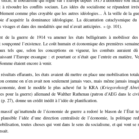
siècle, le libéralisme qui règne sur l’Europe depuis 1815 a démontré son incapa
et à résoudre les conflits sociaux. Les idées du socialisme se répandent irrés
blement comme plus croyable que les autres idéologies... À la veille de la gue
ie d’acquérir la dominance idéologique. La décantation cataclysmique du c
 visages et dans des modalités que nul n’avait anticipées. » (p. 101).
t de la guerre de 1914 va amener les états belligérants à mobiliser des
t soupçonné l’existence. Le coût humain et économique des premières semaines
eaux tels que, selon les conceptions en vigueur, les combats auraient dû
aissant l’Europe exsangue : et pourtant ce n’était que l’entrée en matière, 
Somme étaient encore à venir.
résultats effarants, les états avaient dû mettre en place une mobilisation tota
tion comme on n’en avait non seulement jamais vues, mais même jamais imagin
’économie, dont le modèle le plus achevé fut le KRA (
Kriegsrohstoff Abte
res pour la guerre) allemand de Walther Rathenau (patron d’AEG dans le civi
p. 27), donne un crédit inédit à l’idée de planification.
massif qu’inattendu de l’économie de guerre a redoré le blason de l’État te
 plausible l’idée d’une direction centralisée de l’économie, la politique re
obilisation, toutes choses qui vont dans le sens du socialisme, et qui vont se 
nsait.