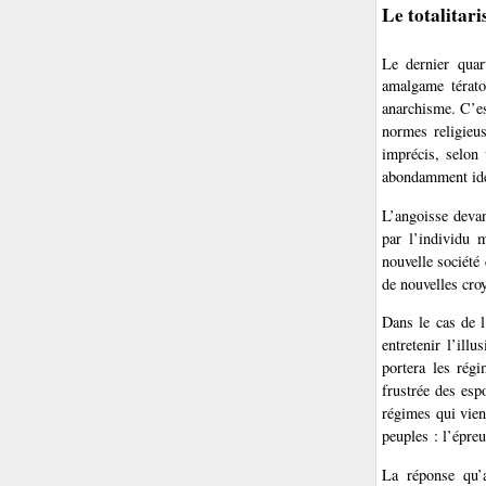
Le totalitari
Le dernier qua
amalgame tératol
anarchisme. C’es
normes religieu
imprécis, selon 
abondamment idéa
L’angoisse devan
par l’individu m
nouvelle société 
de nouvelles cro
Dans le cas de l
entretenir l’ill
portera les régi
frustrée des esp
régimes qui vien
peuples : l’épreu
La réponse qu’a