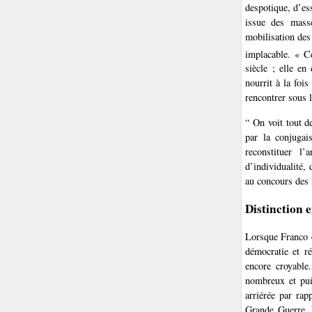
despotique, d’es
issue des masse
mobilisation des
implacable. « C
siècle ; elle en 
nourrit à la foi
rencontrer sous l
“ On voit tout d
par la conjugai
reconstituer l
d’individualité,
au concours des 
Distinction 
Lorsque Franco et
démocratie et ré
encore croyable
nombreux et puis
arriérée par rap
Grande Guerre. U