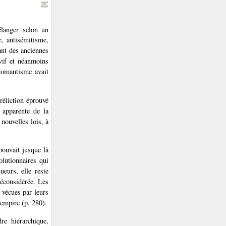
élanger selon un
e, antisémitisme,
ant des anciennes
vif et néanmoins
 romantisme avait
réliction éprouvé
e apparente de la
 nouvelles lois, à
pouvait jusque là
olutionnaires qui
ueurs, elle reste
déconsidérée. Les
 vécues par leurs
’empire (p. 280).
re hiérarchique,