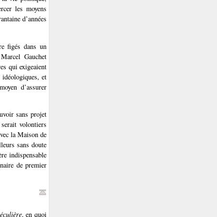
xercer les moyens
arantaine d’années
re figés dans un
: Marcel Gauchet
res qui exigeaient
 idéologiques, et
 moyen d’assurer
uvoir sans projet
serait volontiers
avec la Maison de
lleurs sans doute
ère indispensable
nnaire de premier
éculière
, en quoi