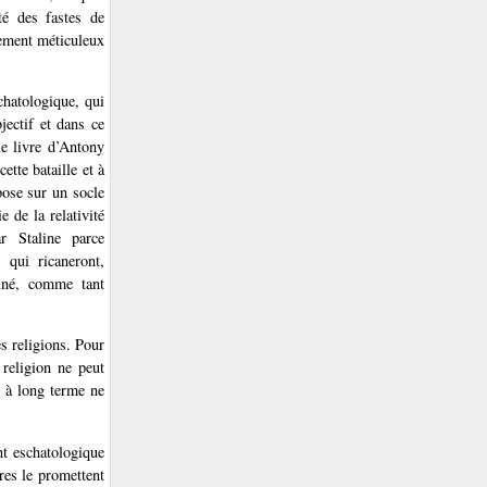
ôté des fastes de
nement méticuleux
hatologique, qui
jectif et dans ce
le livre d’Antony
tte bataille et à
pose sur un socle
e de la relativité
r Staline parce
 qui ricaneront,
siné, comme tant
es religions. Pour
 religion ne peut
ée à long terme ne
nt eschatologique
ires le promettent