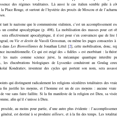
’essence des régimes totalitaires. Là aussi le cas italien semble pâle à c
la Place Rouge, et surtout de l’hystérie des procès de Moscou et de l’achar
pen
.
t tant le nazisme que le communisme stalinien, c’est un accomplissement esc
ès un combat apocalyptique (p. 498). La mobilisation des masses pour cet ob
, sera effectivement apocalyptique, il n’est pour s’en convaincre que de lire 
ingrad, ou
Vie et destin
de Vassili Grossman, ou même les pages consacrées à ce
in dans
Les Bienveillantes
de Jonathan Littel
[
2
]
, cette mobilisation, donc, re
ce inconditionnelle. Ce qui est exigé des « fidèles » est exorbitant : la théori
r les nazis comme science juive, la mécanique quantique interdite pa
», les élucubrations biologiques de Lyssenko conduiront au Goulag ceux
kolaï Kondratiev, inventeur des cycles qui portent son nom, sera assas
points qui distinguent radicalement les religions séculières totalitaires des vrai
, la fin justifie les moyens, et l’homme est un de ces moyens : aucune vraie
de vue sans faire faillite. Si la fin manifeste de la religion est Dieu, sa vis
omme, afin qu’il s’unisse à Dieu.
n procède, au moins pour partie, d’une autre plus évidente : l’accomplisseme
n général, est destiné à se produire
ailleurs
, et à la fin des temps. Les totalita