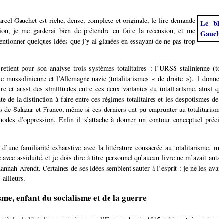
cel Gauchet est riche, dense, complexe et originale, le lire demande
Le bl
tion, je me garderai bien de prétendre en faire la recension, et me
Gauch
entionner quelques idées que j’y ai glanées en essayant de ne pas trop
etient pour son analyse trois systèmes totalitaires : l’URSS stalinienne (t
lie mussolinienne et l’Allemagne nazie (totalitarismes « de droite »), il donn
aire et aussi des similitudes entre ces deux variantes du totalitarisme, ainsi q
e de la distinction à faire entre ces régimes totalitaires et les despotismes de
es de Salazar et Franco, même si ces derniers ont pu emprunter au totalitaris
hodes d’oppression. Enfin il s’attache à donner un contour conceptuel préci
n d’une familiarité exhaustive avec la littérature consacrée au totalitarisme, m
avec assiduité, et je dois dire à titre personnel qu’aucun livre ne m’avait auta
Hannah Arendt. Certaines de ses idées semblent sauter à l’esprit : je ne les av
 ailleurs.
sme, enfant du socialisme et de la guerre