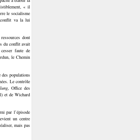
cité à établir la
istiblement, « il
rre le socialisme
onflit va la lui
 ressources dont
 du conflit avait
 cesser faute de
Verdun, le Chemin
le des populations
ées. Le contrôle
ilung
, Office des
l) et de Wichard
rni par l’épisode
devient un centre
réaliser, mais pas