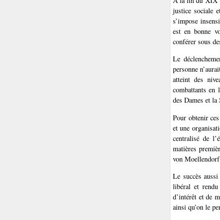
À la fin du XIX
justice sociale 
s’impose insensi
est en bonne vo
conférer sous des
Le déclenchemen
personne n’aurai
atteint des niv
combattants en l
des Dames et la 
Pour obtenir ces 
et une organisa
centralisé de l
matières premiè
von Moellendorf (
Le succès aussi 
libéral et rendu
d’intérêt et de m
ainsi qu’on le pe