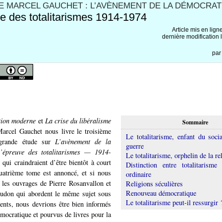
E MARCEL GAUCHET : L’AVÈNEMENT DE LA DÉMOCRATIE
ve des totalitarismes 1914-1974
Article mis en lign
dernière modification 
pa
tion moderne
et
La crise du libéralisme
Sommaire
Marcel Gauchet nous livre le troisième
Le totalitarisme, enfant du soci
grande étude sur
L’avènement de la
guerre
’épreuve des totalitarismes — 1914-
Le totalitarisme, orphelin de la re
 qui craindraient d’être bientôt à court
Distinction entre totalitarisme
quatrième tome est annoncé, et si nous
ordinaire
 les ouvrages de Pierre Rosanvallon et
Religions séculières
Renouveau démocratique
don qui abordent le même sujet sous
Le totalitarisme peut-il ressurgir 
rents, nous devrions être bien informés
émocratique et pourvus de livres pour la