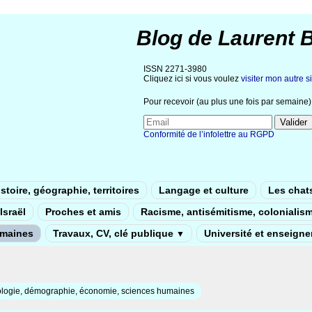
Blog de Laurent 
ISSN 2271-3980
Cliquez ici si vous voulez
visiter mon autre si
Pour recevoir (au plus une fois par semaine) 
Conformité de l’infolettre au RGPD
stoire, géographie, territoires
Langage et culture
Les chat
Israël
Proches et amis
Racisme, antisémitisme, colonialis
umaines
Travaux, CV, clé publique
Université et enseign
▼
ologie, démographie, économie, sciences humaines