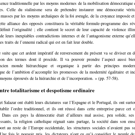
sence traditionnelle par les moyens modernes de la mobilisation démocratique et
s. Celle du stalinisme sera de prétendre instaurer une démocratie vérit
 masses par les moyens archaïques de la foi aveugle, de la croyance imposée e
ette alliance des opposés constituera la véritable formule-programme des r
définit l’originalité ; elle contient le secret de leur capacité de violence illi
s de leurs inexpiables contradictions internes et de l’antagonisme externe qu’el
es traits de l’ennemi radical qui est en fait leur double.
e suite que cet ardent impératif de renversement du présent va se diviser en 
son des termes dont il procède. Il va pouvoir prendre l’aspect aussi bie
’ancien monde hiérarchique et organique à partir des principes modern
 que de l’ambition d’accomplir les promesses de la modernité égalitaire et ind
moyens éprouvés de la hiérarchie et de l’incorporation. » (pp. 57-58).
entre totalitarisme et despotisme ordinaire
 Salazar ont établi leurs dictatures sur l’Espagne et le Portugal, ils ont surto
tablir l’ordre traditionnel, et ils ont réussi dans cette entreprise parce cet o
. Dans ces pays la démocratie était d’ailleurs mal assise, peu solide, ses
sants, la religion catholique régnait sans partage, la société dans son ens
port au reste de l’Europe occidentale, les structures sociales n’avaient pas s
ne fois le pouvoir pris, les dictateurs n’ont eu qu’à congédier le peuple de 