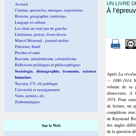
UN LIVRE D
Accueil
À l’épreu
Cinéma, spectacles, musique, expositions
Histoire, géographie, territoires
Langage et culture
Les chats ne sont pas de gauche
Littérature, poésie, livres divers
Marcel Moiroud : journal-atelier
Palestine, Israël
Proches et amis
Racisme, antisémitisme, colonialisme
Réflexions politiques et philosophiques
Sociologie, démographie, économie, sciences
Après
La révolu
humaines
— 1880-1914
, 
Travaux, CV, clé publique
volume de sa 
Université et enseignement
démocratie
,
À l
Varia, notules, etc.
1974
. Pour ceux
Zinformatiques
de lecture, un 
complétons avec
de Raymond Bou
des angles diffé
Sur le Web
de la question d