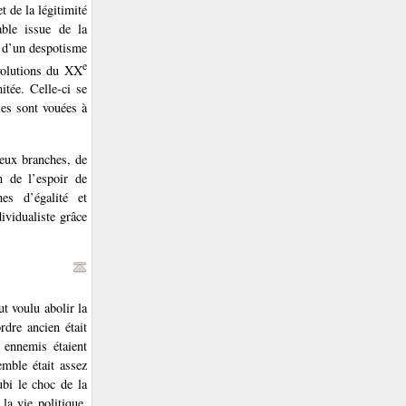
 de la légitimité
able issue de la
t d’un despotisme
e
évolutions du XX
mitée. Celle-ci se
les sont vouées à
deux branches, de
n de l’espoir de
es d’égalité et
ividualiste grâce
ut voulu abolir la
rdre ancien était
 ennemis étaient
emble était assez
ubi le choc de la
la vie politique,