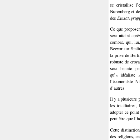
se cristallise l
Nuremberg et de 
des
Einsatzgrup
Ce que proposen
sera atteint apr
combat, qui, lui
Beevor sur Stal
la prise de Berl
robuste de croyan
sera bannie pa
qu’« idéaliste 
l’économiste Ni
d’autres.
Il y a plusieurs 
les totalitaires
adopter ce point 
peut être que l’h
Cette distinctio
des religions, e