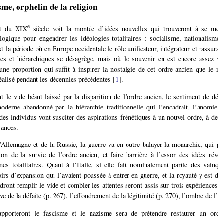
sme, orphelin de la religion
e
rt du XIX
siècle voit la montée d’idées nouvelles qui trouveront à se m
ogique pour engendrer les idéologies totalitaires : socialisme, nationalism
t la période où en Europe occidentale le rôle unificateur, intégrateur et rassur
ses et hiérarchiques se désagrège, mais où le souvenir en est encore assez 
une proportion qui suffit à inspirer la nostalgie de cet ordre ancien que le
lisé pendant les décennies précédentes
[
1
]
.
t le vide béant laissé par la disparition de l’ordre ancien, le sentiment de dé
oderne abandonné par la hiérarchie traditionnelle qui l’encadrait, l’anomi
des individus vont susciter des aspirations frénétiques à un nouvel ordre, à de
yances.
’Allemagne et de la Russie, la guerre va en outre balayer la monarchie, qui 
usion de la survie de l’ordre ancien, et faire barrière à l’essor des idées rév
mes totalitaires. Quant à l’Italie, si elle fait nominalement partie des vainq
oirs d’expansion qui l’avaient poussée à entrer en guerre, et la royauté y est 
dront remplir le vide et combler les attentes seront assis sur trois expériences
ve de la défaite (p. 267), l’effondrement de la légitimité (p. 270), l’ombre de l
pporteront le fascisme et le nazisme sera de prétendre restaurer un ord