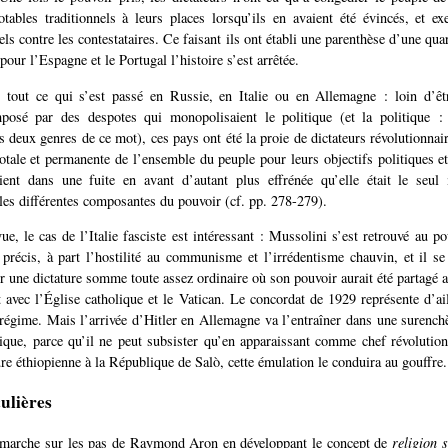
notables traditionnels à leurs places lorsqu’ils en avaient été évincés, et e
els contre les contestataires. Ce faisant ils ont établi une parenthèse d’une qu
pour l’Espagne et le Portugal l’histoire s’est arrêtée.
 tout ce qui s’est passé en Russie, en Italie ou en Allemagne : loin d’êt
osé par des despotes qui monopolisaient le politique (et la politique 
s deux genres de ce mot), ces pays ont été la proie de dictateurs révolutionnai
totale et permanente de l’ensemble du peuple pour leurs objectifs politiques et
aient dans une fuite en avant d’autant plus effrénée qu’elle était le seul
 les différentes composantes du pouvoir (cf. pp. 278-279).
ue, le cas de l’Italie fasciste est intéressant : Mussolini s’est retrouvé au po
 précis, à part l’hostilité au communisme et l’irrédentisme chauvin, et il se 
cer une dictature somme toute assez ordinaire où son pouvoir aurait été partagé 
t avec l’Église catholique et le Vatican. Le concordat de 1929 représente d’ai
régime. Mais l’arrivée d’Hitler en Allemagne va l’entraîner dans une surench
tique, parce qu’il ne peut subsister qu’en apparaissant comme chef révolutio
ure éthiopienne à la République de Salò, cette émulation le conduira au gouffre.
culières
marche sur les pas de Raymond Aron en développant le concept de
religion s