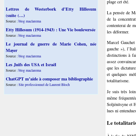
plage cet été.
Lettres de Westerbork d’Etty Hillesum
La pensée de Mar
(suite (…)
de la concentra
Source :
blog maclarema
contenterai de m
Etty Hillesum (1914-1943) : Une Vie bouleversée
les déformer.
Source :
blog maclarema
Marcel Gauchet r
Le journal de guerre de Marie Cohen, née
gauche »), l’Ita
Mayer
distinctions à f
Source :
blog maclarema
assez convaincant
Les Juifs des USA et Israël
que les dictatur
Source :
blog maclarema
et quelques mét
ChatGPT m’aide à composer ma bibliographie
totalitarisme.
Source :
Site professionnel de Laurent Bloch
Je suis très loi
même fréquentée 
Soljénitsyne et 
lues ni entendues
Le totalitari
e