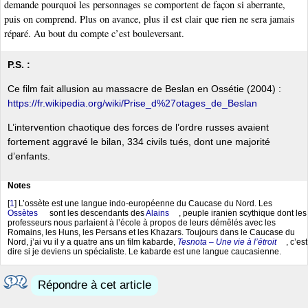
demande pourquoi les personnages se comportent de façon si aberrante,
puis on comprend. Plus on avance, plus il est clair que rien ne sera jamais
réparé. Au bout du compte c’est bouleversant.
P.S. :
Ce film fait allusion au massacre de Beslan en Ossétie (2004) :
https://fr.wikipedia.org/wiki/Prise_d%27otages_de_Beslan
L’intervention chaotique des forces de l’ordre russes avaient
fortement aggravé le bilan, 334 civils tués, dont une majorité
d’enfants.
Notes
[
1
]
L’ossète est une langue indo-européenne du Caucase du Nord. Les
Ossètes
sont les descendants des
Alains
, peuple iranien scythique dont les
professeurs nous parlaient à l’école à propos de leurs démêlés avec les
Romains, les Huns, les Persans et les Khazars. Toujours dans le Caucase du
Nord, j’ai vu il y a quatre ans un film kabarde,
Tesnota – Une vie à l’étroit
, c’est
dire si je deviens un spécialiste. Le kabarde est une langue caucasienne.
Répondre à cet article