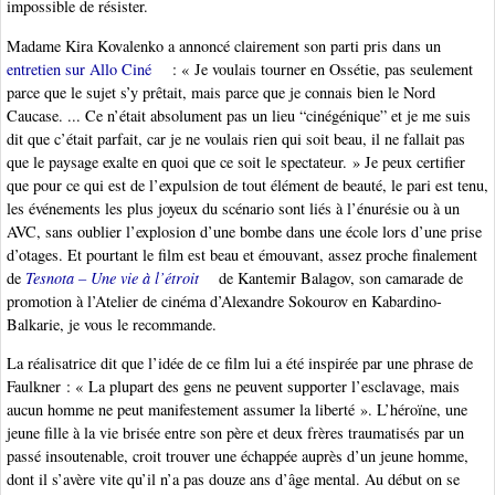
impossible de résister.
Madame Kira Kovalenko a annoncé clairement son parti pris dans un
entretien sur Allo Ciné
: « Je voulais tourner en Ossétie, pas seulement
parce que le sujet s’y prêtait, mais parce que je connais bien le Nord
Caucase. ... Ce n’était absolument pas un lieu “cinégénique” et je me suis
dit que c’était parfait, car je ne voulais rien qui soit beau, il ne fallait pas
que le paysage exalte en quoi que ce soit le spectateur. » Je peux certifier
que pour ce qui est de l’expulsion de tout élément de beauté, le pari est tenu,
les événements les plus joyeux du scénario sont liés à l’énurésie ou à un
AVC, sans oublier l’explosion d’une bombe dans une école lors d’une prise
d’otages. Et pourtant le film est beau et émouvant, assez proche finalement
de
Tesnota – Une vie à l’étroit
de Kantemir Balagov, son camarade de
promotion à l’Atelier de cinéma d’Alexandre Sokourov en Kabardino-
Balkarie, je vous le recommande.
La réalisatrice dit que l’idée de ce film lui a été inspirée par une phrase de
Faulkner : « La plupart des gens ne peuvent supporter l’esclavage, mais
aucun homme ne peut manifestement assumer la liberté ». L’héroïne, une
jeune fille à la vie brisée entre son père et deux frères traumatisés par un
passé insoutenable, croit trouver une échappée auprès d’un jeune homme,
dont il s’avère vite qu’il n’a pas douze ans d’âge mental. Au début on se