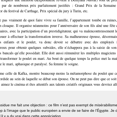
 par de nombreux prix parfaitement justifiés : Grand Prix de la Semaine 
r du festival de Carthage, Prix spécial du jury à Turin, etc.
 pas vraiment de quoi faire vivre sa famille, l’appartement tombe en ruines, 
un cloaque. Il organise néanmoins pour l’anniversaire de son fils aîné une fête
ires, avec la participation d’un prestidigitateur, qui va malencontreusement
houer à effectuer la transformation inverse. Sa malheureuse épouse, désormai
s enfants et le poulet, va donc devoir se débattre avec des employés i
éreux pour obtenir quelques subsides, elle n’échappera pas à la saisie de son 
 bancals qu’elle possédait. Elle doit aussi rémunérer les multiples magiciens
 transformer le poulet en mari. Au bout de quelque temps la police met la 
te le mari, aphasique et paralysé. Sa femme le soigne.
mme celle de Kafka, montre beaucoup moins la métamorphose du poulet que cel
sordide au sein de laquelle se débat son épouse. On ne peut pas dire que ce soit
 aimez le cinéma et êtes attentifs aux talents créatifs originaux vous devriez alle
ssidue me fait une objection : ce film n’est pas exempt de misérabilisme
p à l’image que le public européen a envie de se faire de l’Égypte. Je 
’il y a du vrai dans cette appréciation.