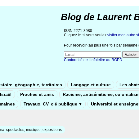
Blog de Laurent 
ISSN 2271-3980
Cliquez ici si vous voulez
visiter mon autre si
Pour recevoir (au plus une fois par semaine) 
Conformité de l’infolettre au RGPD
stoire, géographie, territoires
Langage et culture
Les chat
Israël
Proches et amis
Racisme, antisémitisme, colonialis
umaines
Travaux, CV, clé publique
Université et enseign
▼
a, spectacles, musique, expositions