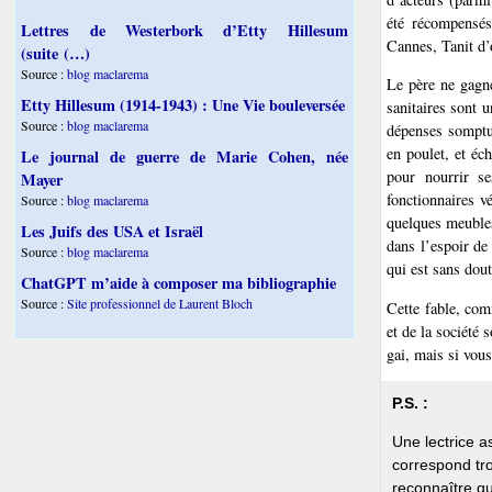
été récompensés
Lettres de Westerbork d’Etty Hillesum
Cannes, Tanit d’o
(suite (…)
Source :
blog maclarema
Le père ne gagne
Etty Hillesum (1914-1943) : Une Vie bouleversée
sanitaires sont 
Source :
blog maclarema
dépenses somptua
en poulet, et éc
Le journal de guerre de Marie Cohen, née
pour nourrir se
Mayer
fonctionnaires v
Source :
blog maclarema
quelques meubles
Les Juifs des USA et Israël
dans l’espoir de
Source :
blog maclarema
qui est sans dou
ChatGPT m’aide à composer ma bibliographie
Source :
Site professionnel de Laurent Bloch
Cette fable, co
et de la société 
gai, mais si vous
P.S. :
Une lectrice a
correspond tro
reconnaître qu