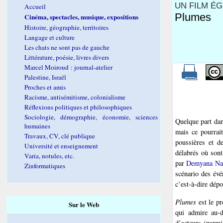
UN FILM É
Accueil
Plumes
Cinéma, spectacles, musique, expositions
Histoire, géographie, territoires
Langage et culture
Les chats ne sont pas de gauche
Littérature, poésie, livres divers
Marcel Moiroud : journal-atelier
Palestine, Israël
Proches et amis
Racisme, antisémitisme, colonialisme
Réflexions politiques et philosophiques
Sociologie, démographie, économie, sciences
Quelque part dan
humaines
mais ce pourrait
Travaux, CV, clé publique
poussières et d
Université et enseignement
délabrés où sont
Varia, notules, etc.
par
Demyana Na
Zinformatiques
scénario des év
c’est-à-dire dép
Plumes
est le pr
Sur le Web
qui admire au-d
d’acteurs (parmi