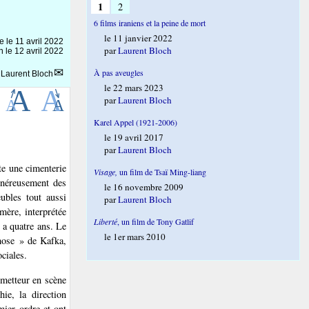
1
2
6 films iraniens et la peine de mort
le 11 janvier 2022
ne le
11 avril 2022
par
Laurent Bloch
n le 12 avril 2022
À pas aveugles
r
Laurent Bloch
le 22 mars 2023
par
Laurent Bloch
Karel Appel (1921-2006)
le 19 avril 2017
par
Laurent Bloch
te une cimenterie
Visage,
un film de Tsaï Ming-liang
généreusement des
le 16 novembre 2009
ubles tout aussi
par
Laurent Bloch
mère, interprétée
Liberté
, un film de Tony Gatlif
é a quatre ans. Le
le 1er mars 2010
hose » de Kafka,
ciales.
 metteur en scène
ie, la direction
mier ordre et ont