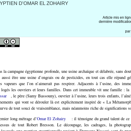
GYPTIEN D’OMAR EL ZOHAIRY
Article mis en lig
dernière modificatio
pa
s la campagne égyptienne profonde, une usine archaïque et délabrée, sans dou
 aussi être une usine d’engrais ou de pesticides, en tout cas elle répand 
es vapeurs que l’on n’aimerait pas respirer. Adjacents à l’usine, des imme
 logés les ouvriers et leurs familles. Dans cet immeuble vit une famille : la 
ssar
, le père (Samy Bassouny), ouvrier à l’usine, leurs trois enfants, l’aîn
énements qui vont se dérouler là est explicitement inspiré de « La Métamorp
ourvu de tout souci de vraisemblance, mais néanmoins riche de significations so
emier long métrage d’
Omar El Zohairy
: il témoigne du grand talent de ce
essus de tout Robert Bresson. Le découpage, les cadrages, la photograph
 lesquels une mention exceptionnelle revient à Demyana Nassar) sont de pre