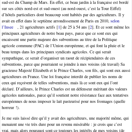
sud-est du Champ de Mars. En effet, ce beau jardin à la française est bordé
sur ses côtés nord-est et sud-ouest (au nord-ouest, c’est la Tour Eiffel)
d’hôtels particuliers dont beaucoup sont habités par des agriculteurs. Il y
avait en effet dans le septième arrondissement de Paris en 2010,
selon
l’Insee
, 21 agriculteurs actifs
[
1
]
de 25 à 54 ans
[
2
]
. Et ce sont même les
principaux agriculteurs de notre beau pays, parce que ce sont eux qui
encaissent une partie majeure des subventions au titre de la Politique
agricole commune (PAC) de l’Union européenne, et qui font la pluie et le
beau temps dans les principaux syndicats agricoles. Ce qui serait
sympathique, ce serait d’organiser un raout de récipiendaires de ces
subventions, parce que pourraient se joindre à mes voisins (de travail) Sa
gracieuse Majesté Elizabeth et le Prince Charles, son fils, qui sont eux aussi
agriculteurs en France. Une loi française interdit de publier les noms de
ceux qui reçoivent de telles subventions, mais là ce sont eux qui l’ont
déclaré. D’ailleurs, le Prince Charles est un défenseur méritant des valeurs
agricoles nationales, parce qu’il soutient notre résistance face aux tentatives
européennes de nous imposer le lait pasteurisé pour nos fromages (quelle
horreur !).
Je me suis laissé dire qu’il y avait des agriculteurs, une majorité même, qui
menaient une vie très dure pour un revenu misérable : je crois que c’est
vrai, mais alors pourquoi sont-ce toujours les intérêts de mes voisins (de