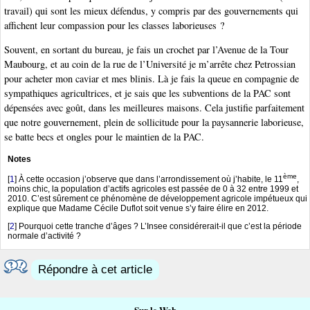
travail) qui sont les mieux défendus, y compris par des gouvernements qui
affichent leur compassion pour les classes laborieuses ?
Souvent, en sortant du bureau, je fais un crochet par l’Avenue de la Tour
Maubourg, et au coin de la rue de l’Université je m’arrête chez Petrossian
pour acheter mon caviar et mes blinis. Là je fais la queue en compagnie de
sympathiques agricultrices, et je sais que les subventions de la PAC sont
dépensées avec goût, dans les meilleures maisons. Cela justifie parfaitement
que notre gouvernement, plein de sollicitude pour la paysannerie laborieuse,
se batte becs et ongles pour le maintien de la PAC.
Notes
ème
[
1
]
À cette occasion j’observe que dans l’arrondissement où j’habite, le 11
,
moins chic, la population d’actifs agricoles est passée de 0 à 32 entre 1999 et
2010. C’est sûrement ce phénomène de développement agricole impétueux qui
explique que Madame Cécile Duflot soit venue s’y faire élire en 2012.
[
2
]
Pourquoi cette tranche d’âges ? L’Insee considérerait-il que c’est la période
normale d’activité ?
Répondre à cet article
Sur le Web