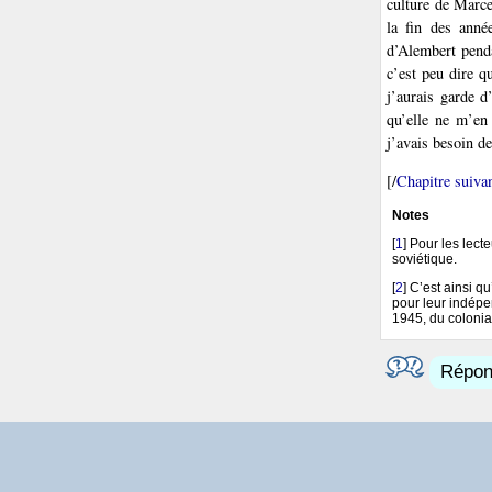
culture de Marc
la fin des anné
d’Alembert penda
c’est peu dire q
j’aurais garde d
qu’elle ne m’en 
j’avais besoin d
[/
Chapitre suiva
Notes
[
1
]
Pour les lecte
soviétique.
[
2
]
C’est ainsi q
pour leur indép
1945, du colonia
Répond