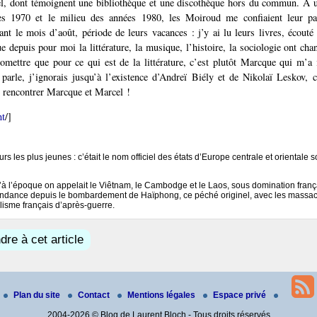
el, dont témoignent une bibliothèque et une discothèque hors du commun. À u
es 1970 et le milieu des années 1980, les Moiroud me confiaient leur pa
nt le mois d’août, période de leurs vacances : j’y ai lu leurs livres, écouté 
ue depuis pour moi la littérature, la musique, l’histoire, la sociologie ont cha
’omettre que pour ce qui est de la littérature, c’est plutôt Marcque qui m’a 
parle, j’ignorais jusqu’à l’existence d’Andreï Biély et de Nikolaï Leskov,
e rencontrer Marcque et Marcel !
nt
/]
urs les plus jeunes : c’était le nom officiel des états d’Europe centrale et orientale
u’à l’époque on appelait le Viêtnam, le Cambodge et le Laos, sous domination franç
endance depuis le bombardement de Haïphong, ce péché originel, avec les massacr
lisme français d’après-guerre.
re à cet article
Plan du site
Contact
Mentions légales
Espace privé
2004-2026 © Blog de Laurent Bloch - Tous droits réservés