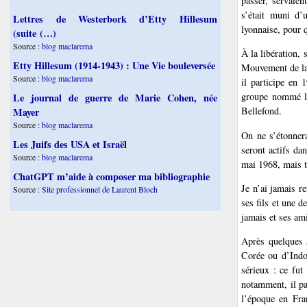
passer, servaien
s’était muni d’
Lettres de Westerbork d’Etty Hillesum
lyonnaise, pour q
(suite (…)
Source :
blog maclarema
À la libération,
Etty Hillesum (1914-1943) : Une Vie bouleversée
Mouvement de la 
Source :
blog maclarema
il participe en
groupe nommé l’
Le journal de guerre de Marie Cohen, née
Bellefond.
Mayer
Source :
blog maclarema
On ne s’étonnera
Les Juifs des USA et Israël
seront actifs da
Source :
blog maclarema
mai 1968, mais t
ChatGPT m’aide à composer ma bibliographie
Je n’ai jamais r
Source :
Site professionnel de Laurent Bloch
ses fils et une d
jamais et ses ami
Après quelques a
Corée ou d’Indo
sérieux : ce fut
notamment, il pa
l’époque en Fra