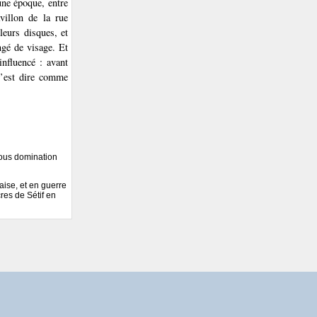
ne époque, entre
villon de la rue
leurs disques, et
ngé de visage. Et
influencé : avant
 c’est dire comme
 sous domination
aise, et en guerre
es de Sétif en