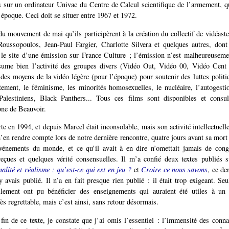
es sur un ordinateur Univac du Centre de Calcul scientifique de l’armement, qu
 époque. Ceci doit se situer entre 1967 et 1972.
 du mouvement de mai qu’ils participèrent à la création du collectif de vidéast
Roussopoulos, Jean-Paul Fargier, Charlotte Silvera et quelques autres, dont
 le site d’une émission sur France Culture ; l’émission n’est malheureuseme
ésume bien l’activité des groupes divers (Vidéo Out, Vidéo 00, Vidéo Cent F
 des moyens de la vidéo légère (pour l’époque) pour soutenir des luttes politiq
rtement, le féminisme, les minorités homosexuelles, le nucléaire, l’autogestio
 Palestiniens, Black Panthers... Tous ces films sont disponibles et consul
ne de Beauvoir.
 en 1994, et depuis Marcel était inconsolable, mais son activité intellectuelle
en rendre compte lors de notre dernière rencontre, quatre jours avant sa mort : 
événements du monde, et ce qu’il avait à en dire n’omettait jamais de cong
reçues et quelques vérité consensuelles. Il m’a confié deux textes publiés
alité et réalisme : qu’est-ce qui est en jeu ?
et
Croire ce nous savons
, ce de
y avais publié. Il n’a en fait presque rien publié : il était trop exigeant. Se
lement ont pu bénéficier des enseignements qui auraient été utiles à un
ès regrettable, mais c’est ainsi, sans retour désormais.
 fin de ce texte, je constate que j’ai omis l’essentiel : l’immensité des conna