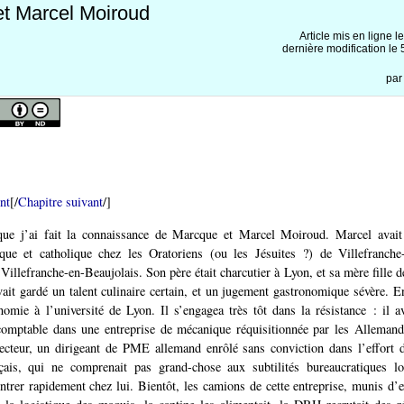
t Marcel Moiroud
Article mis en ligne l
dernière modification l
pa
nt
[/
Chapitre suivant
/]
ue j’ai fait la connaissance de Marcque et Marcel Moiroud. Marcel avait
ique et catholique chez les Oratoriens (ou les Jésuites ?) de Villefranche-
 Villefranche-en-Beaujolais. Son père était charcutier à Lyon, et sa mère fille 
avait gardé un talent culinaire certain, et un jugement gastronomique sévère. En
onomie à l’université de Lyon. Il s’engagea très tôt dans la résistance : il av
omptable dans une entreprise de mécanique réquisitionnée par les Allemands
ecteur, un dirigeant de PME allemand enrôlé sans conviction dans l’effort 
nçais, qui ne comprenait pas grand-chose aux subtilités bureaucratiques lo
entrer rapidement chez lui. Bientôt, les camions de cette entreprise, munis d’ex