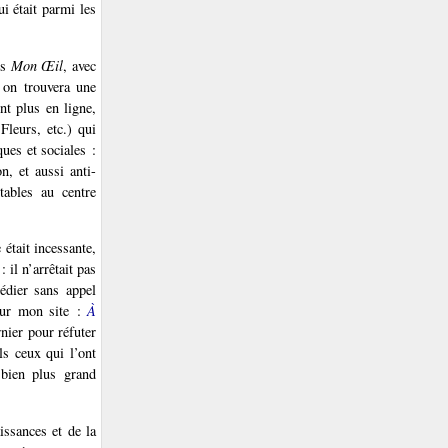
i était parmi les
es
Mon Œil
, avec
 on trouvera une
nt plus en ligne,
leurs, etc.) qui
ues et sociales :
n, et aussi anti-
tables au centre
 était incessante,
il n’arrêtait pas
édier sans appel
 sur mon site :
À
rnier pour réfuter
uls ceux qui l’ont
 bien plus grand
issances et de la