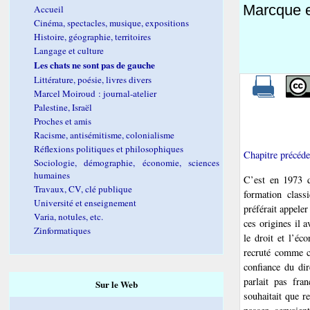
Marcque e
Accueil
Cinéma, spectacles, musique, expositions
Histoire, géographie, territoires
Langage et culture
Les chats ne sont pas de gauche
Littérature, poésie, livres divers
Marcel Moiroud : journal-atelier
Palestine, Israël
Proches et amis
Racisme, antisémitisme, colonialisme
Réflexions politiques et philosophiques
Chapitre précéde
Sociologie, démographie, économie, sciences
humaines
C’est en 1973 q
Travaux, CV, clé publique
formation class
Université et enseignement
préférait appeler
Varia, notules, etc.
ces origines il 
Zinformatiques
le droit et l’éc
recruté comme c
confiance du dir
parlait pas fra
Sur le Web
souhaitait que r