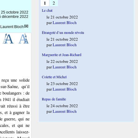
1
2
Le chat
e
25 octobre 2022
le 21 octobre 2022
e 5 décembre 2022
par
Laurent Bloch
r
Laurent Bloch
Étrangeté d’un monde révolu
le 21 octobre 2022
par
Laurent Bloch
Marguerite et Jean-Richard
le 22 octobre 2022
par
Laurent Bloch
Colette et Michel
 reçu une solide
le 23 octobre 2022
sur-Saône, qu’il
par
Laurent Bloch
de boulangers : de
 1941 il étudiait
Repas de famille
ait réussi à être
le 24 octobre 2022
par
Laurent Bloch
, et à gagner la
de guerre, qui ne
cales, et qui ne
cellents laissez-