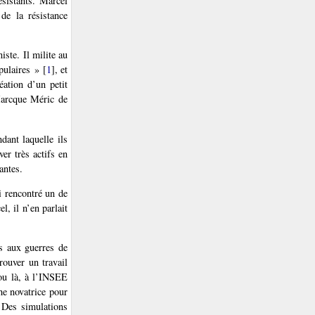
ésistants. Marcel
de la résistance
ste. Il milite au
pulaires »
[
1
]
, et
ation d’un petit
Marcque Méric de
dant laquelle ils
er très actifs en
antes.
i rencontré un de
l, il n’en parlait
es aux guerres de
rouver un travail
 ou là, à l’INSEE
he novatrice pour
 Des simulations