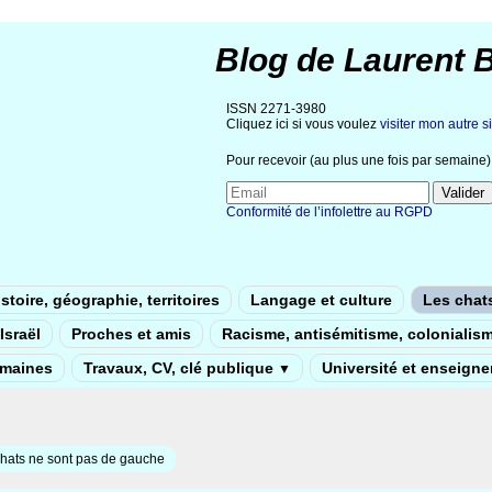
Blog de Laurent 
ISSN 2271-3980
Cliquez ici si vous voulez
visiter mon autre si
Pour recevoir (au plus une fois par semaine) 
Conformité de l’infolettre au RGPD
stoire, géographie, territoires
Langage et culture
Les chat
Israël
Proches et amis
Racisme, antisémitisme, colonialis
umaines
Travaux, CV, clé publique
Université et enseign
▼
hats ne sont pas de gauche