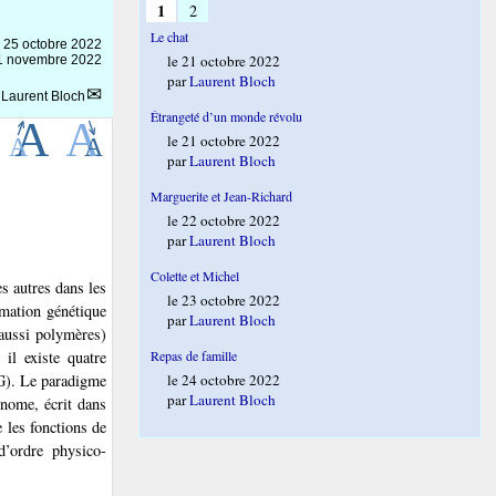
1
2
Le chat
e
25 octobre 2022
le 21 octobre 2022
 11 novembre 2022
par
Laurent Bloch
r
Laurent Bloch
Étrangeté d’un monde révolu
le 21 octobre 2022
par
Laurent Bloch
Marguerite et Jean-Richard
le 22 octobre 2022
par
Laurent Bloch
Colette et Michel
s autres dans les
le 23 octobre 2022
rmation génétique
par
Laurent Bloch
aussi polymères)
il existe quatre
Repas de famille
 G). Le paradigme
le 24 octobre 2022
par
Laurent Bloch
énome, écrit dans
e les fonctions de
d’ordre physico-