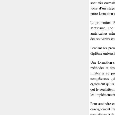
sont très excess
voire d’un stage
notre formation a
La promotion 199
Mexicaine, une 
américaines mène
des souvenirs co
Pendant les prem
diplôme universit
Une formation su
méthodes et des 
limiter à ce pr
compétences qui
également qu’ils
qui le souhaitent
les implémentent
Pour atteindre c
enseignement ini
compétence à de 