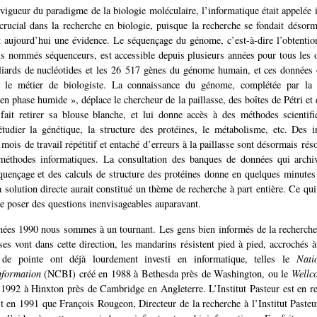
 vigueur du paradigme de la biologie moléculaire, l’informatique était appelée 
crucial dans la recherche en biologie, puisque la recherche se fondait désorm
t aujourd’hui une évidence. Le séquençage du génome, c’est-à-dire l’obtentio
s nommés séquenceurs, est accessible depuis plusieurs années pour tous les 
liards de nucléotides et les 26 517 gènes du génome humain, et ces données
le métier de biologiste. La connaissance du génome, complétée par la r
en phase humide », déplace le chercheur de la paillasse, des boîtes de Pétri et
i fait retirer sa blouse blanche, et lui donne accès à des méthodes scientif
tudier la génétique, la structure des protéines, le métabolisme, etc. Des i
mois de travail répétitif et entaché d’erreurs à la paillasse sont désormais rés
méthodes informatiques. La consultation des banques de données qui archive
quençage et des calculs de structure des protéines donne en quelques minutes
 solution directe aurait constitué un thème de recherche à part entière. Ce qui
e poser des questions inenvisageables auparavant.
nées 1990 nous sommes à un tournant. Les gens bien informés de la recherche
ses vont dans cette direction, les mandarins résistent pied à pied, accrochés à 
s de pointe ont déjà lourdement investi en informatique, telles le
Nati
nformation
(NCBI) créé en 1988 à Bethesda près de Washington, ou le
Wellc
1992 à Hinxton près de Cambridge en Angleterre. L’Institut Pasteur est en re
t en 1991 que François Rougeon, Directeur de la recherche à l’Institut Paste