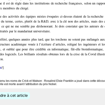
 il est de règle dans les institutions de recherche françaises, selon un rappor
ux membres du clergé.
e des activités des équipes mixtes évoquées ci-dessus étaient de la recherche 
du terme, certes, plutôt de la R&D, avec à la clé non des articles, mais des 
, ce qui ne me semble pas déshonorant. Je dois constater que les auteurs de 
 traités par le mandarinat universitaire.
référé, quelques années plus tard, que les torchons ne soient pas mélangés aux 
tructure académique vouée à l’écriture d’articles, relégué les ingénieurs et le
s, et oublié que pour être crédible en informatique, fût-elle bioinformatique, 
des logiciels. Les brillants résultats obtenus lors de la crise de la Covid illust
on.
nt
/]
retenu les noms de Crick et Watson : Rosalind Elsie Franklin a joué dans cette décou
lle est morte avant l’attribution du prix Nobel.
re à cet article