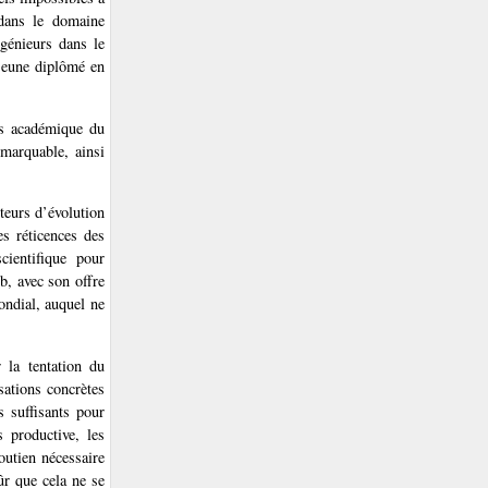
 dans le domaine
génieurs dans le
 jeune diplômé en
ns académique du
marquable, ainsi
teurs d’évolution
es réticences des
cientifique pour
b, avec son offre
ondial, auquel ne
 la tentation du
sations concrètes
 suffisants pour
 productive, les
outien nécessaire
ûr que cela ne se