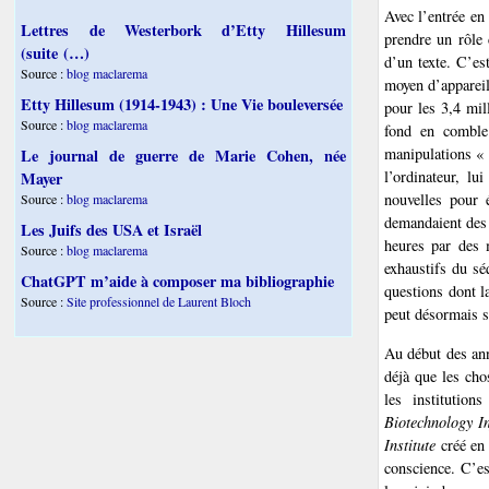
Avec l’entrée en
Lettres de Westerbork d’Etty Hillesum
prendre un rôle 
(suite (…)
d’un texte. C’es
Source :
blog maclarema
moyen d’appareil
Etty Hillesum (1914-1943) : Une Vie bouleversée
pour les 3,4 mil
Source :
blog maclarema
fond en comble 
manipulations « 
Le journal de guerre de Marie Cohen, née
l’ordinateur, lu
Mayer
nouvelles pour é
Source :
blog maclarema
demandaient des 
Les Juifs des USA et Israël
heures par des 
Source :
blog maclarema
exhaustifs du sé
ChatGPT m’aide à composer ma bibliographie
questions dont la
Source :
Site professionnel de Laurent Bloch
peut désormais s
Au début des an
déjà que les cho
les institution
Biotechnology I
Institute
créé en 
conscience. C’es