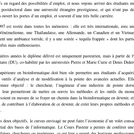
ifs en regard des possibilités d’emploi, et nous voyons arriver des étudiants m
 postdoctoral dans une université étrangère prestigieuse, et qui n’ont pas de
 ouvert les portes d’un emploi, et souvent d’une très belle carrière.
7 est restée dans toutes les mémoires : elle est très internationale, avec u
Vénézuelienne, une Thaïlandaise, une Allemande, un Canadien et un Vietnam
nt une ambiance torride, il y a une soirée « tequila frappée » dont les parti
nfus mais enthousiastes.
ières années le diplôme délivré est uniquement pasteurien, mais à partir de 1
aire (DU), co-habilité par les universités Pierre et Marie Curie et Denis Dider
périeure en bioinformatique doit bien sûr permettre aux étudiants d’acquéri
outils d’analyse et de modélisation à la pointe des avancées actuelles. El
emier objectif : le chercheur, l’ingénieur d’une industrie de pointe doiv
 leur permettront de mettre en œuvre les méthodes et les outils du mome
 soient en mesure de se frayer un chemin dans la bioinformatique en devenir, et
, de contribuer à l’élaboration de ce devenir, de créer leurs propres méthodes et
.
es deux objectifs, le cursus envisagé ne peut faire l’économie d’un volet consac
tial des bases de l’informatique. Le Cours Pasteur a permis de conférer une
futurs chercheurs ou ingénieurs, ce qui leur a ouvert des horizons professionn