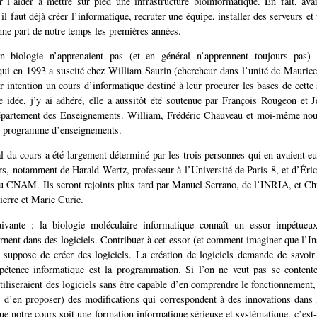
r l’aider à mettre sur pied une infrastructure bioinformatique. En fait, ava
il faut déjà créer l’informatique, recruter une équipe, installer des serveurs et
ne part de notre temps les premières années.
n biologie n’apprenaient pas (et en général n’apprennent toujours pas) 
 qui en 1993 a suscité chez William Saurin (chercheur dans l’unité de Mauric
ur intention un cours d’informatique destiné à leur procurer les bases de cette
 idée, j’y ai adhéré, elle a aussitôt été soutenue par François Rougeon et 
épartement des Enseignements. William, Frédéric Chauveau et moi-même n
un programme d’enseignements.
al du cours a été largement déterminé par les trois personnes qui en avaient eu
urs, notamment de Harald Wertz, professeur à l’Université de Paris 8, et d’Éric
u CNAM. Ils seront rejoints plus tard par Manuel Serrano, de l’INRIA, et Ch
ierre et Marie Curie.
uivante : la biologie moléculaire informatique connaît un essor impétueu
arnent dans des logiciels. Contribuer à cet essor (et comment imaginer que l’Ins
) suppose de créer des logiciels. La création de logiciels demande de savo
étence informatique est la programmation. Si l’on ne veut pas se content
tiliseraient des logiciels sans être capable d’en comprendre le fonctionnement, 
u d’en proposer) des modifications qui correspondent à des innovations dans
que notre cours soit une formation informatique sérieuse et systématique, c’est