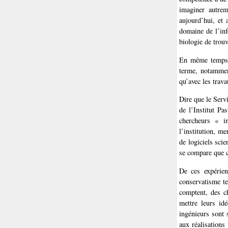
imaginer autrem
aujourd’hui, et
domaine de l’inf
biologie de trou
En même temps s
terme, notammen
qu’avec les trav
Dire que le Serv
de l’Institut Pa
chercheurs « in
l’institution, m
de logiciels sci
se compare que c
De ces expérien
conservatisme te
comptent, des c
mettre leurs id
ingénieurs sont 
aux réalisations