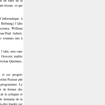
nt de faire de la
 un réseau, ce qui
l’informatique à
e Hofnung) l’idée
 science. William
Jean-Paul Aubert,
ous sommes mis à
 l’idée, non sans
 Gressier, maître
ristian Queinnec,
x et ses progrès
titut Pasteur pût
ir programmer. Le
er de former des
de le critiquer et
 le domaine de la
-à-dire fondée sur