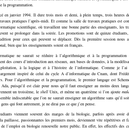
de la programmation.
cé en janvier 1994. Il dure trois mois et demi, à plein temps, trois heures d
travaux pratiques l’après-midi. Et comme la salle de travaux pratiques est co
ormatique scientifique, où travaillent une bonne partie des enseignants, les t
uvent se prolonger dans la soirée. Les promotions sont de quinze étudiants,
audition pour ceux qui peuvent se déplacer. Dès la première session nous a
ional, bien que les enseignements soient en français.
ormatique ne saurait se réduire à l’algorithmique et à la programmatio
nt des cours d’introduction aux réseaux, aux bases de données, à la modélisa
ploitation, à la logique et à l’histoire de l’informatique. Comme je l’ai 
argement inspiré de celui du cycle A d’informatique du Cnam, dont Fréd
s. Pour l’algorithmique et la programmation, le premier langage est Scheme
 Ada, puisqu’il est clair pour nous qu’il faut enseigner au moins deux langa
rennent un troisième, le
shell
Unix, et même un quatrième si l’on ajoute
mak
 semble indiscutable que l’on ne saurait enseigner un algorithme sans qu’il so
s gens qui font autrement, je ne dirai pas ce que j’en pense.
udiants viennent souvent des marges de la biologie, parfois après avoir d
la paillasse, passionnantes les premiers mois, deviennent vite répétitives et f
e de l’emploi en biologie renouvelle notre public. En effet, les effectifs des 