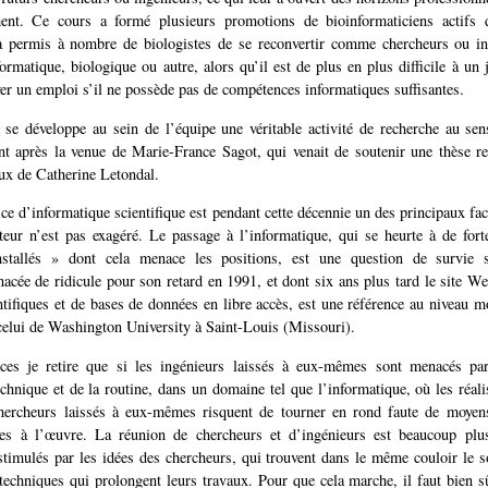
ent. Ce cours a formé plusieurs promotions de bioinformaticiens actifs
 a permis à nombre de biologistes de se reconvertir comme chercheurs ou in
ormatique, biologique ou autre, alors qu’il est de plus en plus difficile à un
ver un emploi s’il ne possède pas de compétences informatiques suffisantes.
e développe au sein de l’équipe une véritable activité de recherche au se
t après la venue de Marie-France Sagot, qui venait de soutenir une thèse re
aux de Catherine Letondal.
ice d’informatique scientifique est pendant cette décennie un des principaux fac
steur n’est pas exagéré. Le passage à l’informatique, qui se heurte à de fort
stallés » dont cela menace les positions, est une question de survie s
enacée de ridicule pour son retard en 1991, et dont six ans plus tard le site We
entifiques et de bases de données en libre accès, est une référence au niveau m
elui de Washington University à Saint-Louis (Missouri).
ces je retire que si les ingénieurs laissés à eux-mêmes sont menacés par
chnique et de la routine, dans un domaine tel que l’informatique, où les réali
hercheurs laissés à eux-mêmes risquent de tourner en rond faute de moyens
ées à l’œuvre. La réunion de chercheurs et d’ingénieurs est beaucoup plus
stimulés par les idées des chercheurs, qui trouvent dans le même couloir le s
 techniques qui prolongent leurs travaux. Pour que cela marche, il faut bien s