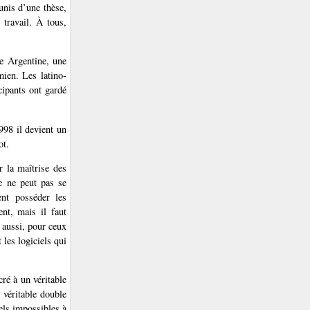
unis d’une thèse,
 travail. À tous,
ne Argentine, une
ien. Les latino-
cipants ont gardé
998 il devient un
ot.
r la maîtrise des
le ne peut pas se
ent posséder les
nt, mais il faut
 aussi, pour ceux
 les logiciels qui
ré à un véritable
 véritable double
els impossibles à