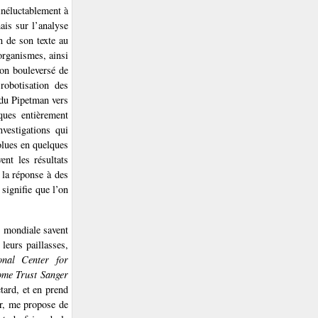
inéluctablement à
ais sur l’analyse
n de son texte au
organismes, ainsi
 on bouleversé de
obotisation des
 du Pipetman vers
iques entièrement
nvestigations qui
olues en quelques
nt les résultats
 la réponse à des
 signifie que l’on
 mondiale savent
leurs paillasses,
onal Center for
ome Trust Sanger
tard, et en prend
ur, me propose de