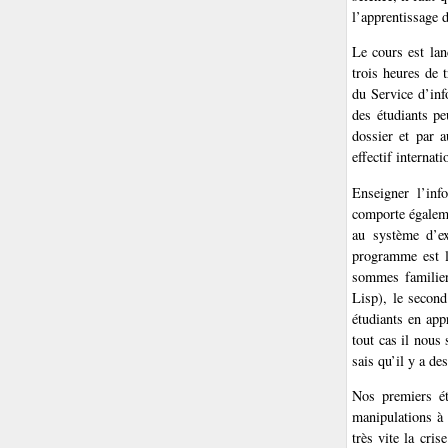
l’apprentissage 
Le cours est lan
trois heures de 
du Service d’inf
des étudiants pe
dossier et par 
effectif internat
Enseigner l’inf
comporte égaleme
au système d’ex
programme est l
sommes familier
Lisp), le second
étudiants en app
tout cas il nous
sais qu’il y a de
Nos premiers ét
manipulations à 
très vite la cris