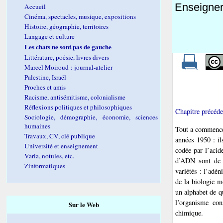
Enseigner 
Accueil
Cinéma, spectacles, musique, expositions
Histoire, géographie, territoires
Langage et culture
Les chats ne sont pas de gauche
Littérature, poésie, livres divers
Marcel Moiroud : journal-atelier
Palestine, Israël
Proches et amis
Racisme, antisémitisme, colonialisme
Réflexions politiques et philosophiques
Chapitre précéde
Sociologie, démographie, économie, sciences
humaines
Tout a commencé
Travaux, CV, clé publique
années 1950 : il
Université et enseignement
codée par l’aci
Varia, notules, etc.
d’ADN sont de l
Zinformatiques
variétés : l’adé
de la biologie m
un alphabet de qu
l’organisme con
Sur le Web
chimique.