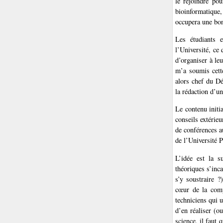
le rejoindre pou
bioinformatique, 
occupera une bon
Les étudiants e
l’Université, ce
d’organiser à le
m’a soumis cette
alors chef du D
la rédaction d’
Le contenu initi
conseils extérie
de conférences a
de l’Université P
L’idée est la s
théoriques s’inc
s’y soustraire ?
cœur de la comp
techniciens qui u
d’en réaliser (o
science, il faut 