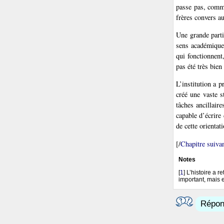
passe pas, comme
frères convers a
Une grande parti
sens académique 
qui fonctionnent
pas été très bien
L’institution a p
créé une vaste s
tâches ancillaire
capable d’écrire 
de cette orientati
[/
Chapitre suiva
Notes
[
1
]
L’histoire a 
important, mais e
Répond