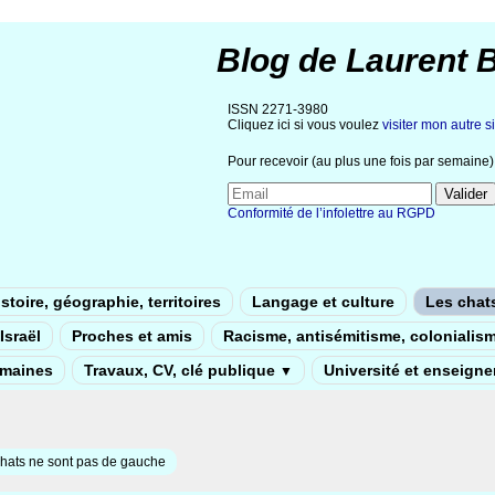
Blog de Laurent 
ISSN 2271-3980
Cliquez ici si vous voulez
visiter mon autre si
Pour recevoir (au plus une fois par semaine) 
Conformité de l’infolettre au RGPD
stoire, géographie, territoires
Langage et culture
Les chat
Israël
Proches et amis
Racisme, antisémitisme, colonialis
umaines
Travaux, CV, clé publique
Université et enseign
▼
hats ne sont pas de gauche