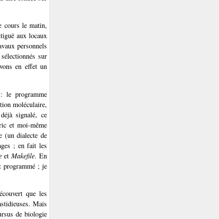
e cours le matin,
ntiguë aux locaux
ravaux personnels
 sélectionnés sur
vons en effet un
n : le programme
tion moléculaire,
déjà signalé, ce
éric et moi-même
 (un dialecte de
ges ; en fait les
e
et
Makefile
. En
it programmé ; je
écouvert que les
astidieuses. Mais
cursus de biologie