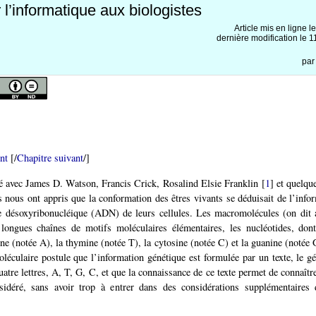
l’informatique aux biologistes
Article mis en ligne l
dernière modification le
pa
nt
[/
Chapitre suivant
/]
 avec James D. Watson, Francis Crick, Rosalind Elsie Franklin
[
1
]
et quelque
s nous ont appris que la conformation des êtres vivants se déduisait de l’info
de désoxyribonucléique (ADN) de leurs cellules. Les macromolécules (on dit 
ongues chaînes de motifs moléculaires élémentaires, les nucléotides, dont 
nine (notée A), la thymine (notée T), la cytosine (notée C) et la guanine (notée
oléculaire postule que l’information génétique est formulée par un texte, le g
atre lettres, A, T, G, C, et que la connaissance de ce texte permet de connaîtr
sidéré, sans avoir trop à entrer dans des considérations supplémentaires 