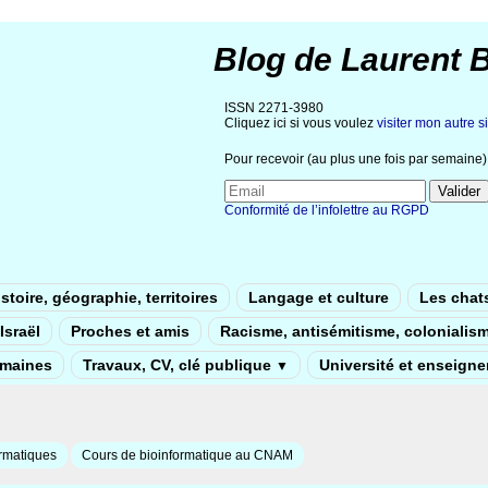
Blog de Laurent 
ISSN 2271-3980
Cliquez ici si vous voulez
visiter mon autre si
Pour recevoir (au plus une fois par semaine) 
Conformité de l’infolettre au RGPD
stoire, géographie, territoires
Langage et culture
Les chat
Israël
Proches et amis
Racisme, antisémitisme, colonialis
umaines
Travaux, CV, clé publique
Université et enseign
▼
rmatiques
Cours de bioinformatique au CNAM