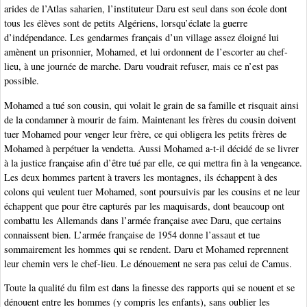
arides de l’Atlas saharien, l’instituteur Daru est seul dans son école dont
tous les élèves sont de petits Algériens, lorsqu’éclate la guerre
d’indépendance. Les gendarmes français d’un village assez éloigné lui
amènent un prisonnier, Mohamed, et lui ordonnent de l’escorter au chef-
lieu, à une journée de marche. Daru voudrait refuser, mais ce n’est pas
possible.
Mohamed a tué son cousin, qui volait le grain de sa famille et risquait ainsi
de la condamner à mourir de faim. Maintenant les frères du cousin doivent
tuer Mohamed pour venger leur frère, ce qui obligera les petits frères de
Mohamed à perpétuer la vendetta. Aussi Mohamed a-t-il décidé de se livrer
à la justice française afin d’être tué par elle, ce qui mettra fin à la vengeance.
Les deux hommes partent à travers les montagnes, ils échappent à des
colons qui veulent tuer Mohamed, sont poursuivis par les cousins et ne leur
échappent que pour être capturés par les maquisards, dont beaucoup ont
combattu les Allemands dans l’armée française avec Daru, que certains
connaissent bien. L’armée française de 1954 donne l’assaut et tue
sommairement les hommes qui se rendent. Daru et Mohamed reprennent
leur chemin vers le chef-lieu. Le dénouement ne sera pas celui de Camus.
Toute la qualité du film est dans la finesse des rapports qui se nouent et se
dénouent entre les hommes (y compris les enfants), sans oublier les