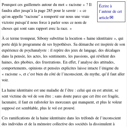
Pourquoi ces guillemets autour du mot « racisme » ? Il
Écrire à
faudra aller jusqu’à la page 285 pour le savoir : « ce
l’auteur de cet
qu’on appelle “racisme” a remporté sur nous une vraie
article
victoire puisqu’il nous force à parler sous ce nom de
choses qui sont sans rapport avec la race. »
À ce terme trompeur, Sibony substitue la locution « haine identitaire », qui
porte déjà le programme de ses hypothèses. Sa démarche est inspirée de son
expérience de psychanalyste : il repère des jeux de langage, des décalages
dans la pensée, les actes, les sentiments, les passions, qui révèlent des
haines, des phobies, des frustrations. En effet, l’analyse des attitudes,
comportements, opinions et pensées explicites laisse intacte l’énigme du
« racisme », et c’est bien du côté de l’inconscient, du mythe, qu’il faut aller
voir.
La haine identitaire est une maladie de l’être : celui qui en est atteint, se
sent victime du vol de son être ; sans doute parce que cet être est fragile,
lacunaire, il faut en rafistoler les morceaux qui manquent, et plus le voleur
supposé est semblable, plus le vol est prouvé.
Ces ramifications de la haine identitaire dans les tréfonds de l’inconscient
des individus et de la mémoire collective des sociétés la dissimulent à