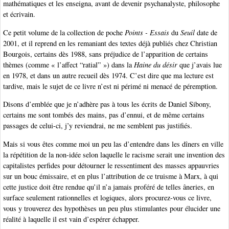
mathématiques et les enseigna, avant de devenir psychanalyste, philosophe
et écrivain.
Ce petit volume de la collection de poche
Points - Essais
du
Seuil
date de
2001, et il reprend en les remaniant des textes déjà publiés chez Christian
Bourgois, certains dès 1988, sans préjudice de l’apparition de certains
thèmes (comme « l’affect “ratial” ») dans la
Haine du désir
que j’avais lue
en 1978, et dans un autre recueil dès 1974. C’est dire que ma lecture est
tardive, mais le sujet de ce livre n’est ni périmé ni menacé de péremption.
Disons d’emblée que je n’adhère pas à tous les écrits de Daniel Sibony,
certains me sont tombés des mains, pas d’ennui, et de même certains
passages de celui-ci, j’y reviendrai, ne me semblent pas justifiés.
Mais si vous êtes comme moi un peu las d’entendre dans les dîners en ville
la répétition de la non-idée selon laquelle le racisme serait une invention des
capitalistes perfides pour détourner le ressentiment des masses appauvries
sur un bouc émissaire, et en plus l’attribution de ce truisme à Marx, à qui
cette justice doit être rendue qu’il n’a jamais proféré de telles âneries, en
surface seulement rationnelles et logiques, alors procurez-vous ce livre,
vous y trouverez des hypothèses un peu plus stimulantes pour élucider une
réalité à laquelle il est vain d’espérer échapper.