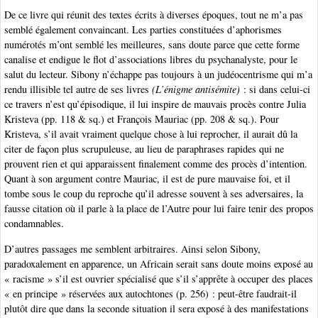
De ce livre qui réunit des textes écrits à diverses époques, tout ne m’a pas
semblé également convaincant. Les parties constituées d’aphorismes
numérotés m’ont semblé les meilleures, sans doute parce que cette forme
canalise et endigue le flot d’associations libres du psychanalyste, pour le
salut du lecteur. Sibony n’échappe pas toujours à un judéocentrisme qui m’a
rendu illisible tel autre de ses livres
(L’énigme antisémite)
: si dans celui-ci
ce travers n’est qu’épisodique, il lui inspire de mauvais procès contre Julia
Kristeva (pp. 118 & sq.) et François Mauriac (pp. 208 & sq.). Pour
Kristeva, s’il avait vraiment quelque chose à lui reprocher, il aurait dû la
citer de façon plus scrupuleuse, au lieu de paraphrases rapides qui ne
prouvent rien et qui apparaissent finalement comme des procès d’intention.
Quant à son argument contre Mauriac, il est de pure mauvaise foi, et il
tombe sous le coup du reproche qu’il adresse souvent à ses adversaires, la
fausse citation où il parle à la place de l’Autre pour lui faire tenir des propos
condamnables.
D’autres passages me semblent arbitraires. Ainsi selon Sibony,
paradoxalement en apparence, un Africain serait sans doute moins exposé au
« racisme » s’il est ouvrier spécialisé que s’il s’apprête à occuper des places
« en principe » réservées aux autochtones (p. 256) : peut-être faudrait-il
plutôt dire que dans la seconde situation il sera exposé à des manifestations