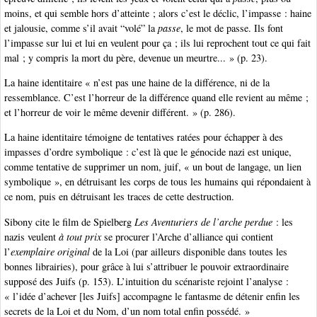
moins, et qui semble hors d’atteinte ; alors c’est le déclic, l’impasse : haine
et jalousie, comme s’il avait “volé” la
passe
, le mot de passe. Ils font
l’impasse sur lui et lui en veulent pour ça ; ils lui reprochent tout ce qui fait
mal ; y compris la mort du père, devenue un meurtre... » (p. 23).
La haine identitaire « n’est pas une haine de la différence, ni de la
ressemblance. C’est l’horreur de la différence quand elle revient au même ;
et l’horreur de voir le même devenir différent. » (p. 286).
La haine identitaire témoigne de tentatives ratées pour échapper à des
impasses d’ordre symbolique : c’est là que le génocide nazi est unique,
comme tentative de supprimer un nom, juif, « un bout de langage, un lien
symbolique », en détruisant les corps de tous les humains qui répondaient à
ce nom, puis en détruisant les traces de cette destruction.
Sibony cite le film de Spielberg
Les Aventuriers de l’arche perdue
: les
nazis veulent
à tout prix
se procurer l’Arche d’alliance qui contient
l’
exemplaire original
de la Loi (par ailleurs disponible dans toutes les
bonnes librairies), pour grâce à lui s’attribuer le pouvoir extraordinaire
supposé des Juifs (p. 153). L’intuition du scénariste rejoint l’analyse :
« l’idée d’achever [les Juifs] accompagne le fantasme de détenir enfin les
secrets de la Loi et du Nom, d’un nom total enfin possédé. »