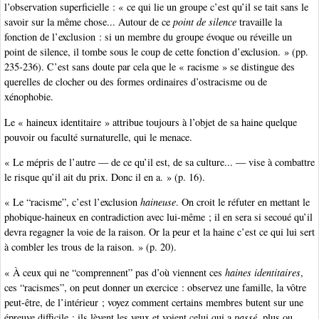
l’observation superficielle : « ce qui lie un groupe c’est qu’il se tait sans le
savoir sur la même chose... Autour de ce
point de silence
travaille la
fonction de l’exclusion : si un membre du groupe évoque ou réveille un
point de silence, il tombe sous le coup de cette fonction d’exclusion. » (pp.
235-236). C’est sans doute par cela que le « racisme » se distingue des
querelles de clocher ou des formes ordinaires d’ostracisme ou de
xénophobie.
Le « haineux identitaire » attribue toujours à l’objet de sa haine quelque
pouvoir ou faculté surnaturelle, qui le menace.
« Le mépris de l’autre — de ce qu’il est, de sa culture... — vise à combattre
le risque qu’il ait du prix. Donc il en a. » (p. 16).
« Le “racisme”, c’est l’exclusion
haineuse
. On croit le réfuter en mettant le
phobique-haineux en contradiction avec lui-même ; il en sera si secoué qu’il
devra regagner la voie de la raison. Or la peur et la haine c’est ce qui lui sert
à combler les trous de la raison. » (p. 20).
« À ceux qui ne “comprennent” pas d’où viennent ces
haines identitaires
,
ces “racismes”, on peut donner un exercice : observez une famille, la vôtre
peut-être, de l’intérieur ; voyez comment certains membres butent sur une
épreuve difficile ; ils lèvent les yeux et voient celui qui a
passé
, plus ou