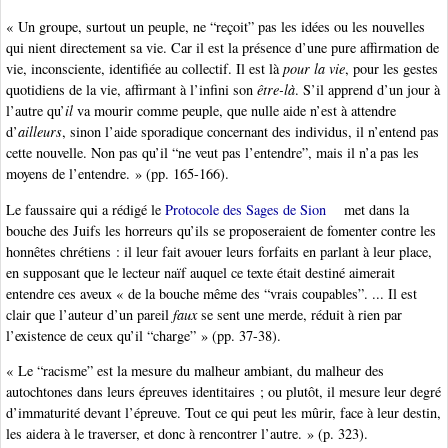
« Un groupe, surtout un peuple, ne “reçoit” pas les idées ou les nouvelles
qui nient directement sa vie. Car il est la présence d’une pure affirmation de
vie, inconsciente, identifiée au collectif. Il est là
pour la vie
, pour les gestes
quotidiens de la vie, affirmant à l’infini son
être-là
. S’il apprend d’un jour à
l’autre qu’
il
va mourir comme peuple, que nulle aide n’est à attendre
d’
ailleurs
, sinon l’aide sporadique concernant des individus, il n’entend pas
cette nouvelle. Non pas qu’il “ne veut pas l’entendre”, mais il n’a pas les
moyens de l’entendre. » (pp. 165-166).
Le faussaire qui a rédigé le
Protocole des Sages de Sion
met dans la
bouche des Juifs les horreurs qu’ils se proposeraient de fomenter contre les
honnêtes chrétiens : il leur fait avouer leurs forfaits en parlant à leur place,
en supposant que le lecteur naïf auquel ce texte était destiné aimerait
entendre ces aveux « de la bouche même des “vrais coupables”. ... Il est
clair que l’auteur d’un pareil
faux
se sent une merde, réduit à rien par
l’existence de ceux qu’il “charge” » (pp. 37-38).
« Le “racisme” est la mesure du malheur ambiant, du malheur des
autochtones dans leurs épreuves identitaires ; ou plutôt, il mesure leur degré
d’immaturité devant l’épreuve. Tout ce qui peut les mûrir, face à leur destin,
les aidera à le traverser, et donc à rencontrer l’autre. » (p. 323).