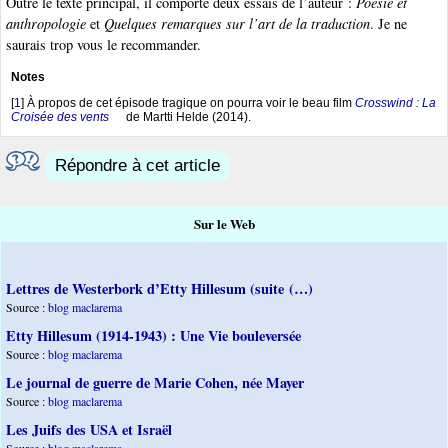
Outre le texte principal, il comporte deux essais de l’auteur :
Poésie et
anthropologie
et
Quelques remarques sur l’art de la traduction
. Je ne
saurais trop vous le recommander.
Notes
[
1
]
À propos de cet épisode tragique on pourra voir le beau film
Crosswind : La
Croisée des vents
de Martti Helde (2014).
Répondre à cet article
Sur le Web
Lettres de Westerbork d’Etty Hillesum (suite (…)
Source :
blog maclarema
Etty Hillesum (1914-1943) : Une Vie bouleversée
Source :
blog maclarema
Le journal de guerre de Marie Cohen, née Mayer
Source :
blog maclarema
Les Juifs des USA et Israël
Source :
blog maclarema