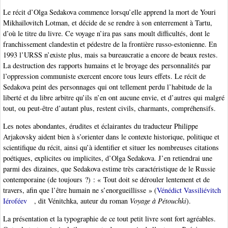
Le récit d’Olga Sedakova commence lorsqu’elle apprend la mort de Youri
Mikhaïlovitch Lotman, et décide de se rendre à son enterrement à Tartu,
d’où le titre du livre. Ce voyage n’ira pas sans moult difficultés, dont le
franchissement clandestin et pédestre de la frontière russo-estonienne. En
1993 l’URSS n’existe plus, mais sa bureaucratie a encore de beaux restes.
La destruction des rapports humains et le broyage des personnalités par
l’oppression communiste exercent encore tous leurs effets. Le récit de
Sedakova peint des personnages qui ont tellement perdu l’habitude de la
liberté et du libre arbitre qu’ils n’en ont aucune envie, et d’autres qui malgré
tout, ou peut-être d’autant plus, restent civils, charmants, compréhensifs.
Les notes abondantes, érudites et éclairantes du traducteur Philippe
Arjakovsky aident bien à s’orienter dans le contexte historique, politique et
scientifique du récit, ainsi qu’à identifier et situer les nombreuses citations
poétiques, explicites ou implicites, d’Olga Sedakova. J’en retiendrai une
parmi des dizaines, que Sedakova estime très caractéristique de le Russie
contemporaine (de toujours ?) : « Tout doit se dérouler lentement et de
travers, afin que l’être humain ne s’enorgueillisse » (
Vénédict Vassiliévitch
Iéroféev
, dit Vénitchka, auteur du roman
Voyage à Pétouchki
).
La présentation et la typographie de ce tout petit livre sont fort agréables.