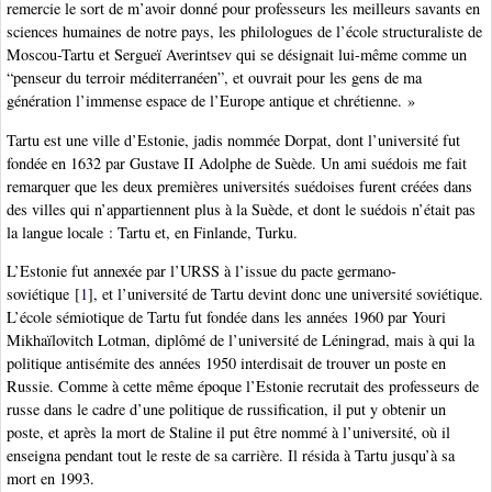
remercie le sort de m’avoir donné pour professeurs les meilleurs savants en
sciences humaines de notre pays, les philologues de l’école structuraliste de
Moscou-Tartu et Sergueï Averintsev qui se désignait lui-même comme un
“penseur du terroir méditerranéen”, et ouvrait pour les gens de ma
génération l’immense espace de l’Europe antique et chrétienne. »
Tartu est une ville d’Estonie, jadis nommée Dorpat, dont l’université fut
fondée en 1632 par Gustave II Adolphe de Suède. Un ami suédois me fait
remarquer que les deux premières universités suédoises furent créées dans
des villes qui n’appartiennent plus à la Suède, et dont le suédois n’était pas
la langue locale : Tartu et, en Finlande, Turku.
L’Estonie fut annexée par l’URSS à l’issue du pacte germano-
soviétique
[
1
]
, et l’université de Tartu devint donc une université soviétique.
L’école sémiotique de Tartu fut fondée dans les années 1960 par Youri
Mikhaïlovitch Lotman, diplômé de l’université de Léningrad, mais à qui la
politique antisémite des années 1950 interdisait de trouver un poste en
Russie. Comme à cette même époque l’Estonie recrutait des professeurs de
russe dans le cadre d’une politique de russification, il put y obtenir un
poste, et après la mort de Staline il put être nommé à l’université, où il
enseigna pendant tout le reste de sa carrière. Il résida à Tartu jusqu’à sa
mort en 1993.