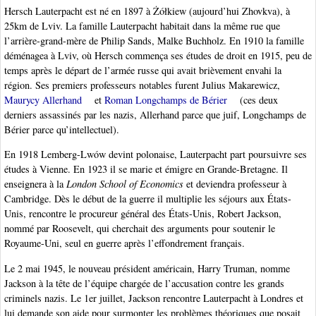
Hersch Lauterpacht est né en 1897 à Żółkiew (aujourd’hui Zhovkva), à
25km de Lviv. La famille Lauterpacht habitait dans la même rue que
l’arrière-grand-mère de Philip Sands, Malke Buchholz. En 1910 la famille
déménagea à Lviv, où Hersch commença ses études de droit en 1915, peu de
temps après le départ de l’armée russe qui avait brièvement envahi la
région. Ses premiers professeurs notables furent Julius Makarewicz,
Maurycy Allerhand
et
Roman Longchamps de Bérier
(ces deux
derniers assassinés par les nazis, Allerhand parce que juif, Longchamps de
Bérier parce qu’intellectuel).
En 1918 Lemberg-Lwów devint polonaise, Lauterpacht part poursuivre ses
études à Vienne. En 1923 il se marie et émigre en Grande-Bretagne. Il
enseignera à la
London School of Economics
et deviendra professeur à
Cambridge. Dès le début de la guerre il multiplie les séjours aux États-
Unis, rencontre le procureur général des États-Unis, Robert Jackson,
nommé par Roosevelt, qui cherchait des arguments pour soutenir le
Royaume-Uni, seul en guerre après l’effondrement français.
Le 2 mai 1945, le nouveau président américain, Harry Truman, nomme
Jackson à la tête de l’équipe chargée de l’accusation contre les grands
criminels nazis. Le 1er juillet, Jackson rencontre Lauterpacht à Londres et
lui demande son aide pour surmonter les problèmes théoriques que posait