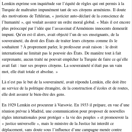
Lemkin exprime son inquiétude sur l’équité de règles qui ont permis à la
Turquie de maltraiter impunément tant de ses citoyens arméniens. Il doute
des motivations de Tehlirian, « justicier auto-déclaré de la conscience de
l’humanité », qui voulait assurer un ordre moral global. « Mais il est encore
plus préoccupé par l’idée que l’assassinat d’Arméniens innocents demeurât
impuni. Qu’en est-il alors, avait objecté l’un de ses enseignants, de la
souveraineté, du droit des États de traiter leurs citoyens comme ils le
souhaitent ? À proprement parler, le professeur avait raison : le droit
international ne limitait pas le pouvoir des États. De manière tout à fait
surprenante, aucun traité ne pouvait empêcher la Turquie de faire ce qu’elle
avait fait : tuer ses propres citoyens. La souveraineté n’était pas un vain
mot, elle était totale et absolue. »
Là n’est pas le but de la souveraineté, avait répondu Lemkin, elle doit être
au service de la politique étrangère, de la construction d’écoles et de routes,
elle doit assurer le bien-être des gens.
En 1929 Lemkin est procureur à Varsovie. En 1933 il prépare, en vue d’une
réunion prévue à Madrid, une communication pour proposer de nouvelles
règles internationales pour protéger « la vie des peuples » et promouvoir la
« justice universelle », mais le ministre de la Justice lui interdit ce
déplacement, sans doute sous l’influence d’une campagne menée contre