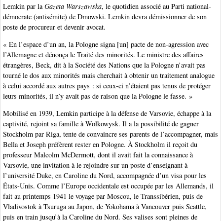
Lemkin par la
Gazeta Warszawska
, le quotidien associé au Parti national-
démocrate (antisémite) de Dmowski. Lemkin devra démissionner de son
poste de procureur et devenir avocat.
« En l’espace d’un an, la Pologne signa [un] pacte de non-agression avec
l’Allemagne et dénonça le Traité des minorités. Le ministre des affaires
étrangères, Beck, dit à la Société des Nations que la Pologne n’avait pas
tourné le dos aux minorités mais cherchait à obtenir un traitement analogue
à celui accordé aux autres pays : si ceux-ci n’étaient pas tenus de protéger
leurs minorités, il n’y avait pas de raison que la Pologne le fasse. »
Mobilisé en 1939, Lemkin participe à la défense de Varsovie, échappe à la
captivité, rejoint sa famille à Wołkowysk. Il a la possibilité de gagner
Stockholm par Riga, tente de convaincre ses parents de l’accompagner, mais
Bella et Joseph préfèrent rester en Pologne. À Stockholm il reçoit du
professeur Malcolm McDermott, dont il avait fait la connaissance à
Varsovie, une invitation à le rejoindre sur un poste d’enseignant à
l’université Duke, en Caroline du Nord, accompagnée d’un visa pour les
États-Unis. Comme l’Europe occidentale est occupée par les Allemands, il
fait au printemps 1941 le voyage par Moscou, le Transsibérien, puis de
Vladivostok à Tsuruga au Japon, de Yokohama à Vancouver puis Seattle,
puis en train jusqu’à la Caroline du Nord. Ses valises sont pleines de