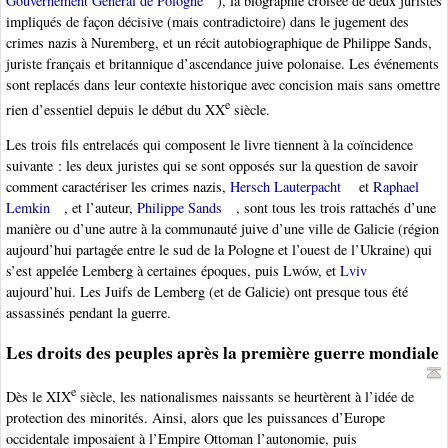
Gouvernement Général de Pologne
), la biographie croisée de deux juristes
impliqués de façon décisive (mais contradictoire) dans le jugement des
crimes nazis à Nuremberg, et un récit autobiographique de Philippe Sands,
juriste français et britannique d’ascendance juive polonaise. Les événements
sont replacés dans leur contexte historique avec concision mais sans omettre
e
rien d’essentiel depuis le début du XX
siècle.
Les trois fils entrelacés qui composent le livre tiennent à la coïncidence
suivante : les deux juristes qui se sont opposés sur la question de savoir
comment caractériser les crimes nazis,
Hersch Lauterpacht
et
Raphael
Lemkin
, et l’auteur,
Philippe Sands
, sont tous les trois rattachés d’une
manière ou d’une autre à la communauté juive d’une ville de Galicie (région
aujourd’hui partagée entre le sud de la Pologne et l’ouest de l’Ukraine) qui
s’est appelée Lemberg à certaines époques, puis Lwów, et
Lviv
aujourd’hui. Les Juifs de Lemberg (et de Galicie) ont presque tous été
assassinés pendant la guerre.
Les droits des peuples après la première guerre mondiale
e
Dès le XIX
siècle, les nationalismes naissants se heurtèrent à l’idée de
protection des minorités. Ainsi, alors que les puissances d’Europe
occidentale imposaient à l’Empire Ottoman l’autonomie, puis