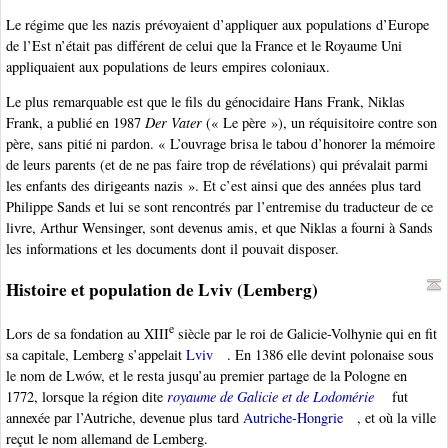
Le régime que les nazis prévoyaient d’appliquer aux populations d’Europe
de l’Est n’était pas différent de celui que la France et le Royaume Uni
appliquaient aux populations de leurs empires coloniaux.
Le plus remarquable est que le fils du génocidaire Hans Frank, Niklas
Frank, a publié en 1987
Der Vater
(« Le père »), un réquisitoire contre son
père, sans pitié ni pardon. « L’ouvrage brisa le tabou d’honorer la mémoire
de leurs parents (et de ne pas faire trop de révélations) qui prévalait parmi
les enfants des dirigeants nazis ». Et c’est ainsi que des années plus tard
Philippe Sands et lui se sont rencontrés par l’entremise du traducteur de ce
livre, Arthur Wensinger, sont devenus amis, et que Niklas a fourni à Sands
les informations et les documents dont il pouvait disposer.
Histoire et population de Lviv (Lemberg)
e
Lors de sa fondation au XIII
siècle par le roi de Galicie-Volhynie qui en fit
sa capitale, Lemberg s’appelait
Lviv
. En 1386 elle devint polonaise sous
le nom de Lwów, et le resta jusqu’au premier partage de la Pologne en
1772, lorsque la région dite
royaume de Galicie et de Lodomérie
fut
annexée par l’Autriche, devenue plus tard
Autriche-Hongrie
, et où la ville
reçut le nom allemand de Lemberg.