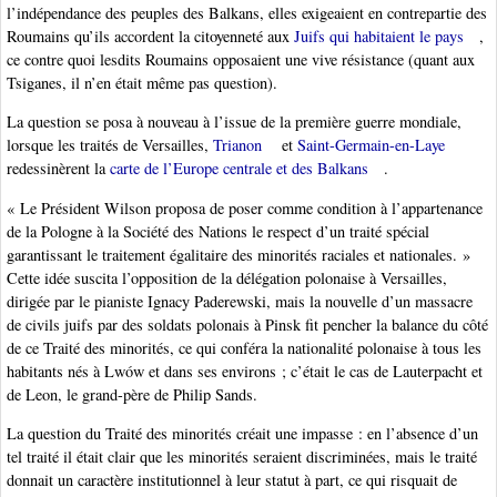
l’indépendance des peuples des Balkans, elles exigeaient en contrepartie des
Roumains qu’ils accordent la citoyenneté aux
Juifs qui habitaient le pays
,
ce contre quoi lesdits Roumains opposaient une vive résistance (quant aux
Tsiganes, il n’en était même pas question).
La question se posa à nouveau à l’issue de la première guerre mondiale,
lorsque les traités de Versailles,
Trianon
et
Saint-Germain-en-Laye
redessinèrent la
carte de l’Europe centrale et des Balkans
.
« Le Président Wilson proposa de poser comme condition à l’appartenance
de la Pologne à la Société des Nations le respect d’un traité spécial
garantissant le traitement égalitaire des minorités raciales et nationales. »
Cette idée suscita l’opposition de la délégation polonaise à Versailles,
dirigée par le pianiste Ignacy Paderewski, mais la nouvelle d’un massacre
de civils juifs par des soldats polonais à Pinsk fit pencher la balance du côté
de ce Traité des minorités, ce qui conféra la nationalité polonaise à tous les
habitants nés à Lwów et dans ses environs ; c’était le cas de Lauterpacht et
de Leon, le grand-père de Philip Sands.
La question du Traité des minorités créait une impasse : en l’absence d’un
tel traité il était clair que les minorités seraient discriminées, mais le traité
donnait un caractère institutionnel à leur statut à part, ce qui risquait de