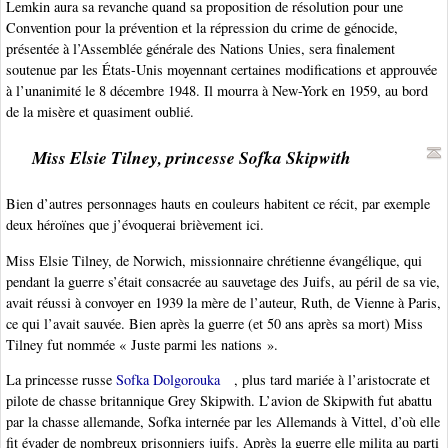
Lemkin aura sa revanche quand sa proposition de résolution pour une
Convention pour la prévention et la répression du crime de génocide,
présentée à l’Assemblée générale des Nations Unies, sera finalement
soutenue par les États-Unis moyennant certaines modifications et approuvée
à l’unanimité le 8 décembre 1948. Il mourra à New-York en 1959, au bord
de la misère et quasiment oublié.
Miss Elsie Tilney, princesse Sofka Skipwith
Bien d’autres personnages hauts en couleurs habitent ce récit, par exemple
deux héroïnes que j’évoquerai brièvement ici.
Miss Elsie Tilney, de Norwich, missionnaire chrétienne évangélique, qui
pendant la guerre s’était consacrée au sauvetage des Juifs, au péril de sa vie,
avait réussi à convoyer en 1939 la mère de l’auteur, Ruth, de Vienne à Paris,
ce qui l’avait sauvée. Bien après la guerre (et 50 ans après sa mort) Miss
Tilney fut nommée « Juste parmi les nations ».
La princesse russe
Sofka Dolgorouka
, plus tard mariée à l’aristocrate et
pilote de chasse britannique Grey Skipwith. L’avion de Skipwith fut abattu
par la chasse allemande, Sofka internée par les Allemands à Vittel, d’où elle
fit évader de nombreux prisonniers juifs. Après la guerre elle milita au parti