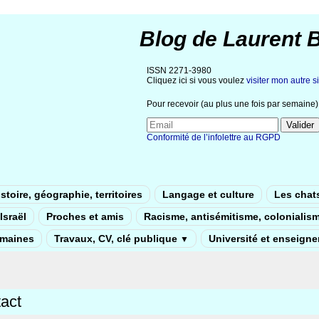
Blog de Laurent 
ISSN 2271-3980
Cliquez ici si vous voulez
visiter mon autre si
Pour recevoir (au plus une fois par semaine) 
Conformité de l’infolettre au RGPD
stoire, géographie, territoires
Langage et culture
Les chat
Israël
Proches et amis
Racisme, antisémitisme, colonialis
umaines
Travaux, CV, clé publique
Université et enseign
▼
act