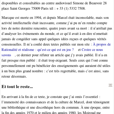
disponibles et consultables au centre audiovisuel Simone de Beauvoir 28
place Saint Georges 75009 Paris tél : + 33 (1) 5332 7508.
Marcque est morte en 1994, et depuis Marcel était inconsolable, mais son
activité intellectuelle était incessante, comme j’ai pu m’en rendre compte
lors de notre dernière rencontre, quatre jours avant sa mort : il n’arrêtait pas
d’analyser les événements du monde, et ce qu’il avait à en dire n’omettait
jamais de congédier sans appel quelques idées reçues et quelques vérités
consensuelles. Il m’a confié deux textes publiés sur mon site :
À propos de
Rationalité et réalisme : qu’est-ce qui est en jeu ?
et
Croire ce nous
savons
, ce dernier pour réfuter un article que j’y avais publié. Il n’a en
fait presque rien publié : il était trop exigeant. Seuls ceux qui l’ont connu
personnellement ont pu bénéficier des enseignements qui auraient été utiles
à un bien plus grand nombre : c’est très regrettable, mais c’est ainsi, sans
retour désormais.
Et tout le reste...
En arrivant à la fin de ce texte, je constate que j’ai omis l’essentiel :
l’immensité des connaissances et de la culture de Marcel, dont témoignent
une bibliothèque et une discothèque hors du commun. À une époque, entre
la fin des années 1970 et le milieu des années 1980, les Moiroud me