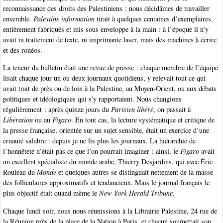
reconnaissance des droits des Palestiniens : nous décidâmes de travailler
ensemble.
Palestine information
tirait à quelques centaines d’exemplaires,
entièrement fabriqués et mis sous enveloppe à la main : à l’époque il n’y
avait ni traitement de texte, ni imprimante laser, mais des machines à écrire
et des ronéos.
La teneur du bulletin était une revue de presse : chaque membre de l’équipe
lisait chaque jour un ou deux journaux quotidiens, y relevait tout ce qui
avait trait de près ou de loin à la Palestine, au Moyen-Orient, ou aux débats
politiques et idéologiques qui s’y rapportaient. Nous changions
régulièrement : après quinze jours du
Parisien libéré
, on passait à
Libération
ou au
Figaro
. En tout cas, la lecture systématique et critique de
la presse française, orientée sur un sujet sensible, était un exercice d’une
cruauté salubre : depuis je ne lis plus les journaux. La hiérarchie de
l’honnêteté n’était pas ce que l’on pourrait imaginer : ainsi, le
Figaro
avait
un excellent spécialiste du monde arabe, Thierry Desjardins, qui avec Éric
Rouleau du
Monde
et quelques autres se distinguait nettement de la masse
des folliculaires approximatifs et tendancieux. Mais le journal français le
plus objectif était quand même le
New York Herald Tribune
.
Chaque lundi soir, nous nous réunissions à la Librairie Palestine, 24 rue de
la Réunion près de la place de la Nation à Paris, et chacun soumettait son