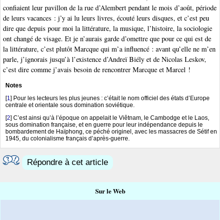
confiaient leur pavillon de la rue d’Alembert pendant le mois d’août, période
de leurs vacances : j’y ai lu leurs livres, écouté leurs disques, et c’est peu
dire que depuis pour moi la littérature, la musique, l’histoire, la sociologie
ont changé de visage. Et je n’aurais garde d’omettre que pour ce qui est de
la littérature, c’est plutôt Marcque qui m’a influencé : avant qu’elle ne m’en
parle, j’ignorais jusqu’à l’existence d’Andreï Biély et de Nicolas Leskov,
c’est dire comme j’avais besoin de rencontrer Marcque et Marcel !
Notes
[
1
]
Pour les lecteurs les plus jeunes : c’était le nom officiel des états d’Europe
centrale et orientale sous domination soviétique.
[
2
]
C’est ainsi qu’à l’époque on appelait le Viêtnam, le Cambodge et le Laos,
sous domination française, et en guerre pour leur indépendance depuis le
bombardement de Haïphong, ce péché originel, avec les massacres de Sétif en
1945, du colonialisme français d’après-guerre.
Répondre à cet article
Sur le Web