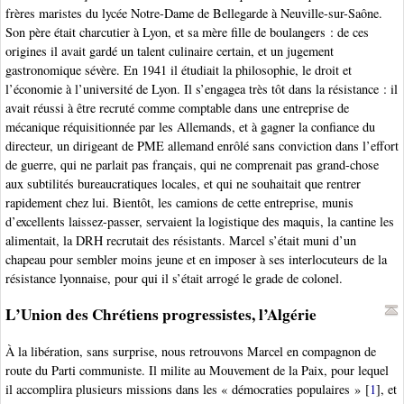
frères maristes du lycée Notre-Dame de Bellegarde à Neuville-sur-Saône.
Son père était charcutier à Lyon, et sa mère fille de boulangers : de ces
origines il avait gardé un talent culinaire certain, et un jugement
gastronomique sévère. En 1941 il étudiait la philosophie, le droit et
l’économie à l’université de Lyon. Il s’engagea très tôt dans la résistance : il
avait réussi à être recruté comme comptable dans une entreprise de
mécanique réquisitionnée par les Allemands, et à gagner la confiance du
directeur, un dirigeant de PME allemand enrôlé sans conviction dans l’effort
de guerre, qui ne parlait pas français, qui ne comprenait pas grand-chose
aux subtilités bureaucratiques locales, et qui ne souhaitait que rentrer
rapidement chez lui. Bientôt, les camions de cette entreprise, munis
d’excellents laissez-passer, servaient la logistique des maquis, la cantine les
alimentait, la DRH recrutait des résistants. Marcel s’était muni d’un
chapeau pour sembler moins jeune et en imposer à ses interlocuteurs de la
résistance lyonnaise, pour qui il s’était arrogé le grade de colonel.
L’Union des Chrétiens progressistes, l’Algérie
À la libération, sans surprise, nous retrouvons Marcel en compagnon de
route du Parti communiste. Il milite au Mouvement de la Paix, pour lequel
il accomplira plusieurs missions dans les « démocraties populaires »
[
1
]
, et