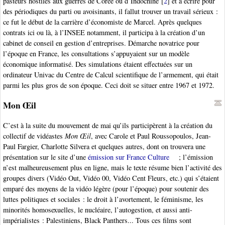
pasteurs hostiles aux guerres de Corée ou d’Indochine
[
2
]
et à écrire pour
des périodiques du parti ou avoisinants, il fallut trouver un travail sérieux :
ce fut le début de la carrière d’économiste de Marcel. Après quelques
contrats ici ou là, à l’INSEE notamment, il participa à la création d’un
cabinet de conseil en gestion d’entreprises. Démarche novatrice pour
l’époque en France, les consultations s’appuyaient sur un modèle
économique informatisé. Des simulations étaient effectuées sur un
ordinateur Univac du Centre de Calcul scientifique de l’armement, qui était
parmi les plus gros de son époque. Ceci doit se situer entre 1967 et 1972.
Mon Œil
C’est à la suite du mouvement de mai qu’ils participèrent à la création du
collectif de vidéastes
Mon Œil
, avec Carole et Paul Roussopoulos, Jean-
Paul Fargier, Charlotte Silvera et quelques autres, dont on trouvera une
présentation sur le site d’une
émission sur France Culture
; l’émission
n’est malheureusement plus en ligne, mais le texte résume bien l’activité des
groupes divers (Vidéo Out, Vidéo 00, Vidéo Cent Fleurs, etc.) qui s’étaient
emparé des moyens de la vidéo légère (pour l’époque) pour soutenir des
luttes politiques et sociales : le droit à l’avortement, le féminisme, les
minorités homosexuelles, le nucléaire, l’autogestion, et aussi anti-
impérialistes : Palestiniens, Black Panthers... Tous ces films sont