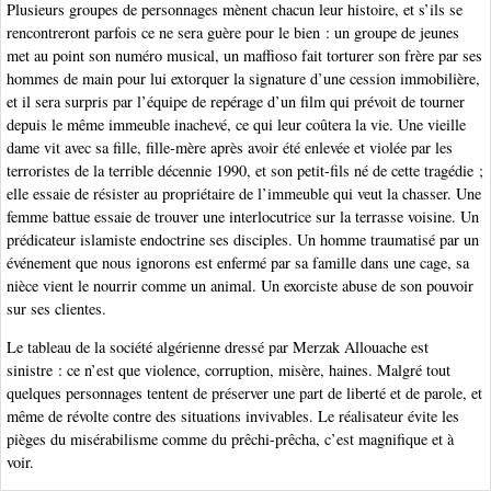
Plusieurs groupes de personnages mènent chacun leur histoire, et s’ils se
rencontreront parfois ce ne sera guère pour le bien : un groupe de jeunes
met au point son numéro musical, un maffioso fait torturer son frère par ses
hommes de main pour lui extorquer la signature d’une cession immobilière,
et il sera surpris par l’équipe de repérage d’un film qui prévoit de tourner
depuis le même immeuble inachevé, ce qui leur coûtera la vie. Une vieille
dame vit avec sa fille, fille-mère après avoir été enlevée et violée par les
terroristes de la terrible décennie 1990, et son petit-fils né de cette tragédie ;
elle essaie de résister au propriétaire de l’immeuble qui veut la chasser. Une
femme battue essaie de trouver une interlocutrice sur la terrasse voisine. Un
prédicateur islamiste endoctrine ses disciples. Un homme traumatisé par un
événement que nous ignorons est enfermé par sa famille dans une cage, sa
nièce vient le nourrir comme un animal. Un exorciste abuse de son pouvoir
sur ses clientes.
Le tableau de la société algérienne dressé par Merzak Allouache est
sinistre : ce n’est que violence, corruption, misère, haines. Malgré tout
quelques personnages tentent de préserver une part de liberté et de parole, et
même de révolte contre des situations invivables. Le réalisateur évite les
pièges du misérabilisme comme du prêchi-prêcha, c’est magnifique et à
voir.