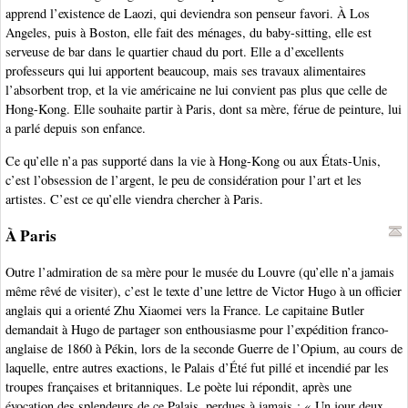
apprend l’existence de Laozi, qui deviendra son penseur favori. À Los
Angeles, puis à Boston, elle fait des ménages, du baby-sitting, elle est
serveuse de bar dans le quartier chaud du port. Elle a d’excellents
professeurs qui lui apportent beaucoup, mais ses travaux alimentaires
l’absorbent trop, et la vie américaine ne lui convient pas plus que celle de
Hong-Kong. Elle souhaite partir à Paris, dont sa mère, férue de peinture, lui
a parlé depuis son enfance.
Ce qu’elle n’a pas supporté dans la vie à Hong-Kong ou aux États-Unis,
c’est l’obsession de l’argent, le peu de considération pour l’art et les
artistes. C’est ce qu’elle viendra chercher à Paris.
À Paris
Outre l’admiration de sa mère pour le musée du Louvre (qu’elle n’a jamais
même rêvé de visiter), c’est le texte d’une lettre de Victor Hugo à un officier
anglais qui a orienté Zhu Xiaomei vers la France. Le capitaine Butler
demandait à Hugo de partager son enthousiasme pour l’expédition franco-
anglaise de 1860 à Pékin, lors de la seconde Guerre de l’Opium, au cours de
laquelle, entre autres exactions, le Palais d’Été fut pillé et incendié par les
troupes françaises et britanniques. Le poète lui répondit, après une
évocation des splendeurs de ce Palais, perdues à jamais : « Un jour deux