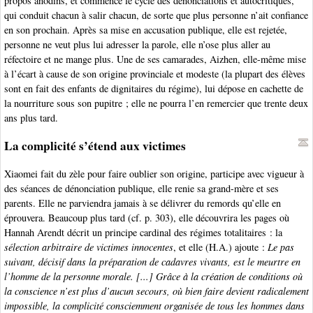
propos anodins, et commence le cycle des dénonciations et autocritiques,
qui conduit chacun à salir chacun, de sorte que plus personne n’ait confiance
en son prochain. Après sa mise en accusation publique, elle est rejetée,
personne ne veut plus lui adresser la parole, elle n’ose plus aller au
réfectoire et ne mange plus. Une de ses camarades, Aizhen, elle-même mise
à l’écart à cause de son origine provinciale et modeste (la plupart des élèves
sont en fait des enfants de dignitaires du régime), lui dépose en cachette de
la nourriture sous son pupitre ; elle ne pourra l’en remercier que trente deux
ans plus tard.
La complicité s’étend aux victimes
Xiaomei fait du zèle pour faire oublier son origine, participe avec vigueur à
des séances de dénonciation publique, elle renie sa grand-mère et ses
parents. Elle ne parviendra jamais à se délivrer du remords qu’elle en
éprouvera. Beaucoup plus tard (cf. p. 303), elle découvrira les pages où
Hannah Arendt décrit un principe cardinal des régimes totalitaires : la
sélection arbitraire de victimes innocentes
, et elle (H.A.) ajoute :
Le pas
suivant, décisif dans la préparation de cadavres vivants, est le meurtre en
l’homme de la personne morale. [...] Grâce à la création de conditions où
la conscience n’est plus d’aucun secours, où bien faire devient radicalement
impossible, la complicité consciemment organisée de tous les hommes dans