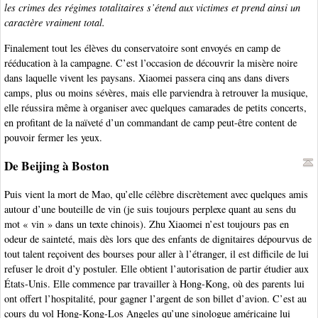
les crimes des régimes totalitaires s’étend aux victimes et prend ainsi un
caractère vraiment total.
Finalement tout les élèves du conservatoire sont envoyés en camp de
rééducation à la campagne. C’est l’occasion de découvrir la misère noire
dans laquelle vivent les paysans. Xiaomei passera cinq ans dans divers
camps, plus ou moins sévères, mais elle parviendra à retrouver la musique,
elle réussira même à organiser avec quelques camarades de petits concerts,
en profitant de la naïveté d’un commandant de camp peut-être content de
pouvoir fermer les yeux.
De Beijing à Boston
Puis vient la mort de Mao, qu’elle célèbre discrètement avec quelques amis
autour d’une bouteille de vin (je suis toujours perplexe quant au sens du
mot « vin » dans un texte chinois). Zhu Xiaomei n’est toujours pas en
odeur de sainteté, mais dès lors que des enfants de dignitaires dépourvus de
tout talent reçoivent des bourses pour aller à l’étranger, il est difficile de lui
refuser le droit d’y postuler. Elle obtient l’autorisation de partir étudier aux
États-Unis. Elle commence par travailler à Hong-Kong, où des parents lui
ont offert l’hospitalité, pour gagner l’argent de son billet d’avion. C’est au
cours du vol Hong-Kong-Los Angeles qu’une sinologue américaine lui