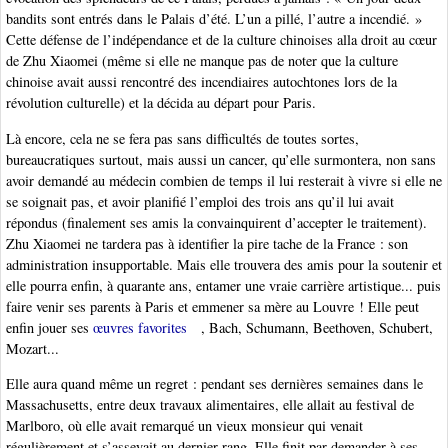
bandits sont entrés dans le Palais d’été. L’un a pillé, l’autre a incendié. »
Cette défense de l’indépendance et de la culture chinoises alla droit au cœur
de Zhu Xiaomei (même si elle ne manque pas de noter que la culture
chinoise avait aussi rencontré des incendiaires autochtones lors de la
révolution culturelle) et la décida au départ pour Paris.
Là encore, cela ne se fera pas sans difficultés de toutes sortes,
bureaucratiques surtout, mais aussi un cancer, qu’elle surmontera, non sans
avoir demandé au médecin combien de temps il lui resterait à vivre si elle ne
se soignait pas, et avoir planifié l’emploi des trois ans qu’il lui avait
répondus (finalement ses amis la convainquirent d’accepter le traitement).
Zhu Xiaomei ne tardera pas à identifier la pire tache de la France : son
administration insupportable. Mais elle trouvera des amis pour la soutenir et
elle pourra enfin, à quarante ans, entamer une vraie carrière artistique... puis
faire venir ses parents à Paris et emmener sa mère au Louvre ! Elle peut
enfin jouer ses
œuvres favorites
, Bach, Schumann, Beethoven, Schubert,
Mozart...
Elle aura quand même un regret : pendant ses dernières semaines dans le
Massachusetts, entre deux travaux alimentaires, elle allait au festival de
Marlboro, où elle avait remarqué un vieux monsieur qui venait
régulièrement et s’asseyait au dernier rang. Elle finit par demander à ses