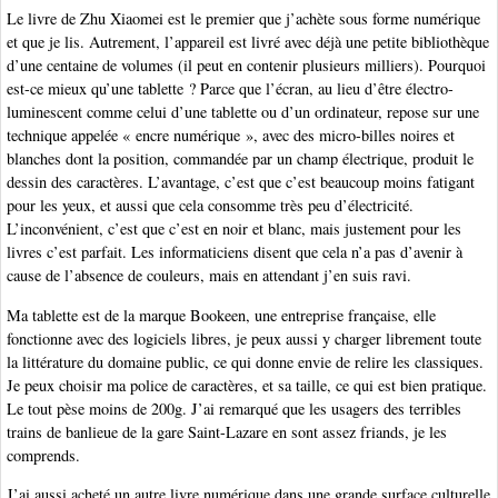
Le livre de Zhu Xiaomei est le premier que j’achète sous forme numérique
et que je lis. Autrement, l’appareil est livré avec déjà une petite bibliothèque
d’une centaine de volumes (il peut en contenir plusieurs milliers). Pourquoi
est-ce mieux qu’une tablette ? Parce que l’écran, au lieu d’être électro-
luminescent comme celui d’une tablette ou d’un ordinateur, repose sur une
technique appelée « encre numérique », avec des micro-billes noires et
blanches dont la position, commandée par un champ électrique, produit le
dessin des caractères. L’avantage, c’est que c’est beaucoup moins fatigant
pour les yeux, et aussi que cela consomme très peu d’électricité.
L’inconvénient, c’est que c’est en noir et blanc, mais justement pour les
livres c’est parfait. Les informaticiens disent que cela n’a pas d’avenir à
cause de l’absence de couleurs, mais en attendant j’en suis ravi.
Ma tablette est de la marque Bookeen, une entreprise française, elle
fonctionne avec des logiciels libres, je peux aussi y charger librement toute
la littérature du domaine public, ce qui donne envie de relire les classiques.
Je peux choisir ma police de caractères, et sa taille, ce qui est bien pratique.
Le tout pèse moins de 200g. J’ai remarqué que les usagers des terribles
trains de banlieue de la gare Saint-Lazare en sont assez friands, je les
comprends.
J’ai aussi acheté un autre livre numérique dans une grande surface culturelle