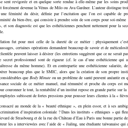
se sent revigorée et en quelque sorte rendue à elle-même par les soins prod
oit forcément devenue la Vénus de Milo ou Ava Gardner. L’auteur distingue tro
 une féminité du désir, définie par l’excitation que l’on est capable de pr
inité du bien-être, qui consiste à prendre soin de son corps pour soi-même 
 », et son diagnostic est que les esthéticiennes penchent nettement pour la seco
le.
lation fut pour moi celle de la dureté de ce métier : physiquement c’est
ssages, certaines opérations demandent beaucoup de savoir et de méticulosité
clientèle peuvent laisser à désirer (les entretiens suggèrent que ce ne serait pas 
e secret professionnel sont de rigueur (cf. le cas d’une esthéticienne qui
aîtresse du même homme). Et en contrepartie une esthéticienne salariée, de
pérer beaucoup plus que le SMIC, alors que la création de son propre inst
 considérables que
Body Minute
ou un problème de santé peuvent anéantir en q
ssance sociale de ce métier manuel, mal rémunéré et proche du corps est mé
 couronner le tout, la rentabilité d’un institut repose en grande partie sur la
employées subissent de fortes pressions pour pousser leurs clientes à la « fièvr
consacré au monde de la « beauté ethnique », en plein essor, et à ses ambigu
scrimination d’inspiration coloniale ? Dans les instituts « ethniques » qui fle
levard de Strasbourg et de la rue du Château d’Eau à Paris une bonne partie d
uteur les a interviewées avec l’aide de « Jialing, une étudiante taïwanaise qui 