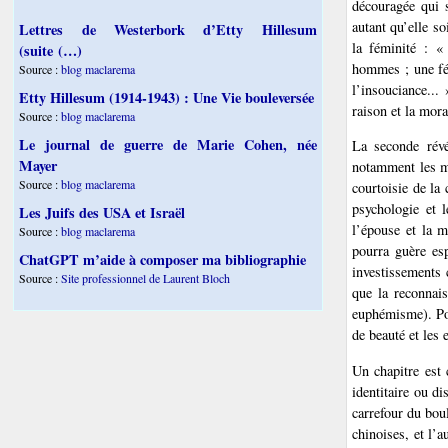
découragée qui 
autant qu’elle s
Lettres de Westerbork d’Etty Hillesum
la féminité : «
(suite (…)
hommes ; une fém
Source :
blog maclarema
l’insouciance...
Etty Hillesum (1914-1943) : Une Vie bouleversée
raison et la mora
Source :
blog maclarema
Le journal de guerre de Marie Cohen, née
La seconde révé
Mayer
notamment les ma
Source :
blog maclarema
courtoisie de la 
psychologie et l
Les Juifs des USA et Israël
l’épouse et la m
Source :
blog maclarema
pourra guère es
ChatGPT m’aide à composer ma bibliographie
investissements
Source :
Site professionnel de Laurent Bloch
que la reconnai
euphémisme). Pour
de beauté et les 
Un chapitre est 
identitaire ou di
carrefour du bou
chinoises, et l’a