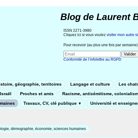
Blog de Laurent 
ISSN 2271-3980
Cliquez ici si vous voulez
visiter mon autre si
Pour recevoir (au plus une fois par semaine) 
Conformité de l’infolettre au RGPD
stoire, géographie, territoires
Langage et culture
Les chat
Israël
Proches et amis
Racisme, antisémitisme, colonialis
umaines
Travaux, CV, clé publique
Université et enseign
▼
ologie, démographie, économie, sciences humaines