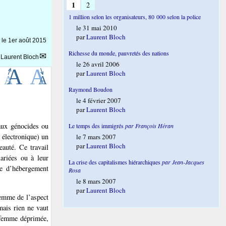
1
2
1 million selon les organisateurs, 80 000 selon la police
le 31 mai 2010
par
Laurent Bloch
e le
1er août 2015
Richesse du monde, pauvretés des nations
r
Laurent Bloch
le 26 avril 2006
par
Laurent Bloch
Raymond Boudon
le 4 février 2007
par
Laurent Bloch
 aux génocides ou
Le temps des immigrés
par François Héran
 électronique) un
le 7 mars 2007
par
Laurent Bloch
eauté. Ce travail
lariées ou à leur
La crise des capitalismes hiérarchiques
par Jean-Jacques
tre d’hébergement
Rosa
le 8 mars 2007
par
Laurent Bloch
femme de l’aspect
mais rien ne vaut
a femme déprimée,