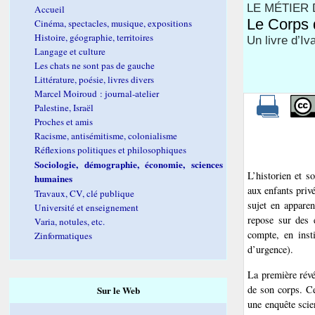
LE MÉTIER 
Accueil
Le Corps 
Cinéma, spectacles, musique, expositions
Histoire, géographie, territoires
Un livre d’I
Langage et culture
Les chats ne sont pas de gauche
Littérature, poésie, livres divers
Marcel Moiroud : journal-atelier
Palestine, Israël
Proches et amis
Racisme, antisémitisme, colonialisme
Réflexions politiques et philosophiques
Sociologie, démographie, économie, sciences
L’historien et s
humaines
aux enfants priv
Travaux, CV, clé publique
sujet en apparen
Université et enseignement
repose sur des e
Varia, notules, etc.
compte, en insti
Zinformatiques
d’urgence).
La première révé
de son corps. Ce
Sur le Web
une enquête scie