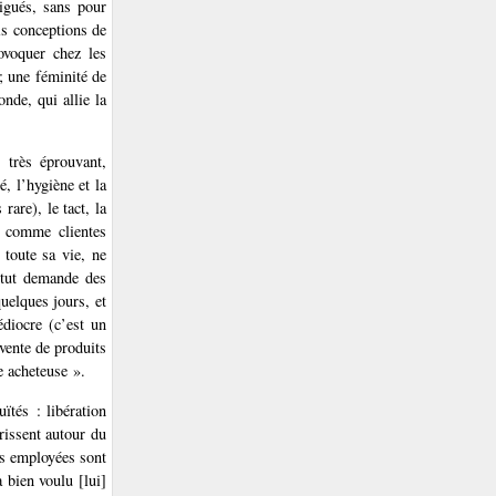
igués, sans pour
is conceptions de
ovoquer chez les
; une féminité de
nde, qui allie la
 très éprouvant,
, l’hygiène et la
rare), le tact, la
 a comme clientes
 toute sa vie, ne
itut demande des
uelques jours, et
diocre (c’est un
 vente de produits
e acheteuse ».
ïtés : libération
urissent autour du
es employées sont
a bien voulu [lui]