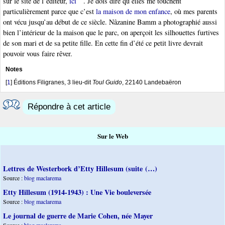
sur le site de l’éditeur,
ici
. Je dois dire qu’elles me touchent
particulièrement parce que c’est
la maison de mon enfance
, où mes parents
ont vécu jusqu’au début de ce siècle. Nâzanine Bamm a photographié aussi
bien l’intérieur de la maison que le parc, on aperçoit les silhouettes furtives
de son mari et de sa petite fille. En cette fin d’été ce petit livre devrait
pouvoir vous faire rêver.
Notes
[
1
]
Éditions Filigranes, 3 lieu-dit
Toul Guido
, 22140 Landebaëron
Répondre à cet article
Sur le Web
Lettres de Westerbork d’Etty Hillesum (suite (…)
Source :
blog maclarema
Etty Hillesum (1914-1943) : Une Vie bouleversée
Source :
blog maclarema
Le journal de guerre de Marie Cohen, née Mayer