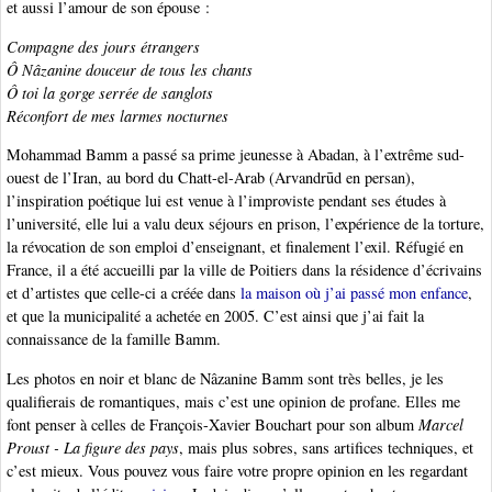
et aussi l’amour de son épouse :
Compagne des jours étrangers
Ô Nâzanine douceur de tous les chants
Ô toi la gorge serrée de sanglots
Réconfort de mes larmes nocturnes
Mohammad Bamm a passé sa prime jeunesse à Abadan, à l’extrême sud-
ouest de l’Iran, au bord du Chatt-el-Arab (Arvandrūd en persan),
l’inspiration poétique lui est venue à l’improviste pendant ses études à
l’université, elle lui a valu deux séjours en prison, l’expérience de la torture,
la révocation de son emploi d’enseignant, et finalement l’exil. Réfugié en
France, il a été accueilli par la ville de Poitiers dans la résidence d’écrivains
et d’artistes que celle-ci a créée dans
la maison où j’ai passé mon enfance
,
et que la municipalité a achetée en 2005. C’est ainsi que j’ai fait la
connaissance de la famille Bamm.
Les photos en noir et blanc de Nâzanine Bamm sont très belles, je les
qualifierais de romantiques, mais c’est une opinion de profane. Elles me
font penser à celles de François-Xavier Bouchart pour son album
Marcel
Proust - La figure des pays
, mais plus sobres, sans artifices techniques, et
c’est mieux. Vous pouvez vous faire votre propre opinion en les regardant