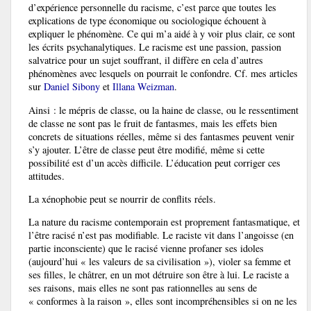
d’expérience personnelle du racisme, c’est parce que toutes les
explications de type économique ou sociologique échouent à
expliquer le phénomène. Ce qui m’a aidé à y voir plus clair, ce sont
les écrits psychanalytiques. Le racisme est une passion, passion
salvatrice pour un sujet souffrant, il diffère en cela d’autres
phénomènes avec lesquels on pourrait le confondre. Cf. mes articles
sur
Daniel Sibony
et
Illana Weizman
.
Ainsi : le mépris de classe, ou la haine de classe, ou le ressentiment
de classe ne sont pas le fruit de fantasmes, mais les effets bien
concrets de situations réelles, même si des fantasmes peuvent venir
s’y ajouter. L’être de classe peut être modifié, même si cette
possibilité est d’un accès difficile. L’éducation peut corriger ces
attitudes.
La xénophobie peut se nourrir de conflits réels.
La nature du racisme contemporain est proprement fantasmatique, et
l’être racisé n’est pas modifiable. Le raciste vit dans l’angoisse (en
partie inconsciente) que le racisé vienne profaner ses idoles
(aujourd’hui « les valeurs de sa civilisation »), violer sa femme et
ses filles, le châtrer, en un mot détruire son être à lui. Le raciste a
ses raisons, mais elles ne sont pas rationnelles au sens de
« conformes à la raison », elles sont incompréhensibles si on ne les