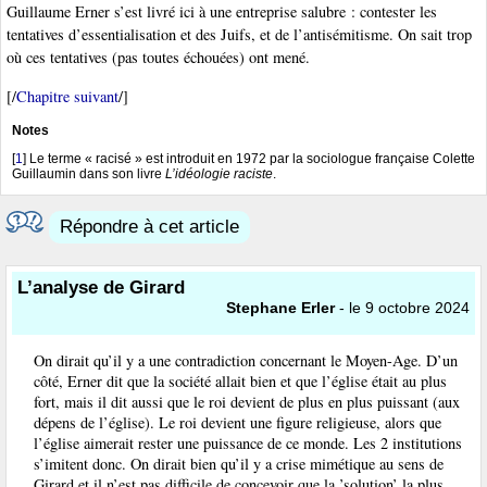
Guillaume Erner s’est livré ici à une entreprise salubre : contester les
tentatives d’essentialisation et des Juifs, et de l’antisémitisme. On sait trop
où ces tentatives (pas toutes échouées) ont mené.
[/
Chapitre suivant
/]
Notes
[
1
]
Le terme « racisé » est introduit en 1972 par la sociologue française Colette
Guillaumin dans son livre
L’idéologie raciste
.
Répondre à cet article
L’analyse de Girard
Stephane Erler
- le 9 octobre 2024
On dirait qu’il y a une contradiction concernant le Moyen-Age. D’un
côté, Erner dit que la société allait bien et que l’église était au plus
fort, mais il dit aussi que le roi devient de plus en plus puissant (aux
dépens de l’église). Le roi devient une figure religieuse, alors que
l’église aimerait rester une puissance de ce monde. Les 2 institutions
s’imitent donc. On dirait bien qu’il y a crise mimétique au sens de
Girard et il n’est pas difficile de concevoir que la ’solution’ la plus