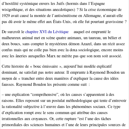
d’hostilité systémique envers les Juifs (hormis dans l’Espagne
wisigothique, et des situations anecdotiques) ? Si la crise économique de
1929 avait causé la montée de l’antisémitisme en Allemagne, n’aurait-elle
pas dû avoir le même effet aux États-Unis, où elle fut pourtant gravissime ?
De surcroît le
chapitre XVI du Lévitique
auquel est emprunté le
malheureux animal met en scène quatre animaux, un taureau, un bélier et
deux boucs, sans compter le mystérieux démon Azazel, dans un récit assez
confus mais qui ne colle pas bien avec la doxa sociologique, encore moins
avec les âneries auxquelles Marx ne mérite pas que son nom soit associé.
Cette histoire de « bouc émissaire », aujourd’hui modèle explicatif
dominant, ne satisfait pas notre auteur. Il emprunte à Raymond Boudon un
moyen de « trancher entre deux manières d’expliquer la cause des idées
fausses. Raymond Boudon les présente comme suit :
– une explication “compréhensive”, où les causes s’apparentent à des
raisons. Elles reposent sur un postulat méthodologique qui tente d’entrevoir
la rationalité subjective à l’œuvre dans les phénomènes sociaux. Ce type
d’explication rompt avec le sens commun qui attribue des causes
irrationnelles aux croyances. Or, cette rupture “est l’une des tâches
primordiales des sciences humaines et l’une de leurs principales sources de