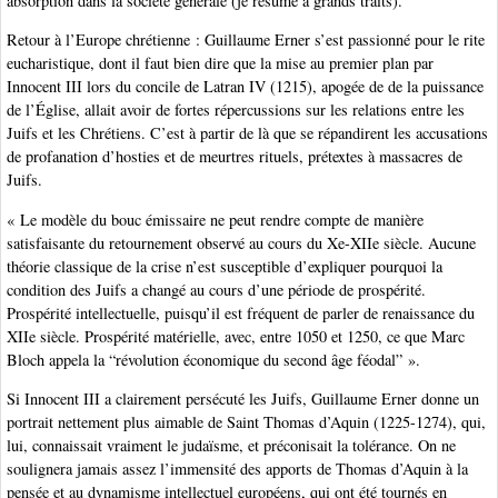
absorption dans la société générale (je résume à grands traits).
Retour à l’Europe chrétienne : Guillaume Erner s’est passionné pour le rite
eucharistique, dont il faut bien dire que la mise au premier plan par
Innocent III lors du concile de Latran IV (1215), apogée de de la puissance
de l’Église, allait avoir de fortes répercussions sur les relations entre les
Juifs et les Chrétiens. C’est à partir de là que se répandirent les accusations
de profanation d’hosties et de meurtres rituels, prétextes à massacres de
Juifs.
« Le modèle du bouc émissaire ne peut rendre compte de manière
satisfaisante du retournement observé au cours du Xe-XIIe siècle. Aucune
théorie classique de la crise n’est susceptible d’expliquer pourquoi la
condition des Juifs a changé au cours d’une période de prospérité.
Prospérité intellectuelle, puisqu’il est fréquent de parler de renaissance du
XIIe siècle. Prospérité matérielle, avec, entre 1050 et 1250, ce que Marc
Bloch appela la “révolution économique du second âge féodal” ».
Si Innocent III a clairement persécuté les Juifs, Guillaume Erner donne un
portrait nettement plus aimable de Saint Thomas d’Aquin (1225-1274), qui,
lui, connaissait vraiment le judaïsme, et préconisait la tolérance. On ne
soulignera jamais assez l’immensité des apports de Thomas d’Aquin à la
pensée et au dynamisme intellectuel européens, qui ont été tournés en