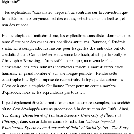
légitimité” ;
– les explications “causalistes” reposent au contraire sur la conviction que
les adhésions aux croyances ont des causes, principalement affectives, et
non des raisons.
En sociologie de l’antisémitisme, les explications causalistes dominent : on
tente d’attribuer des causes aux hostilités antijuives. Pourtant, il faudrait
s’attacher à comprendre les raisons pour lesquelles des individus ont été
conduits à tuer. Car un événement comme la Shoah, ainsi que le souligne
Christopher Browning, “fut possible parce que, au niveau le plus
élémentaire, des êtres humains individuels mirent à mort d’autres êtres
humains, en grand nombre et sur une longue période”. Rendre cette
catastrophe intelligible impose de reconstruire la logique des acteurs. »
C’est ce à quoi s’emploie Guillaume Erner pour un certain nombre
d’épisodes, nous ne les reprendrons pas tous ici.
Il peut également être éclairant d’examiner les contre-exemples, les sociétés
où ne s’est développée aucune propension à la destruction des Juifs. Ainsi,
Yue Zhang
(Department of Political Science - University of Illinois at
Chicago)
, dans son article en cours de rédaction
Chinese Imperial
Examination System as an Approach of Political Socialization - The Story
of Chinese Jews in Kaifeng, 960-1911
, nous apprend les circonstances de la