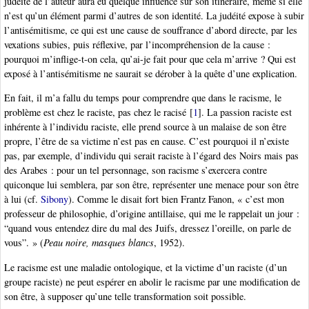
judéité de l’auteur aura eu quelque influence sur son itinéraire, même si elle
n’est qu’un élément parmi d’autres de son identité. La judéité expose à subir
l’antisémitisme, ce qui est une cause de souffrance d’abord directe, par les
vexations subies, puis réflexive, par l’incompréhension de la cause :
pourquoi m’inflige-t-on cela, qu’ai-je fait pour que cela m’arrive ? Qui est
exposé à l’antisémitisme ne saurait se dérober à la quête d’une explication.
En fait, il m’a fallu du temps pour comprendre que dans le racisme, le
problème est chez le raciste, pas chez le racisé
[
1
]
. La passion raciste est
inhérente à l’individu raciste, elle prend source à un malaise de son être
propre, l’être de sa victime n’est pas en cause. C’est pourquoi il n’existe
pas, par exemple, d’individu qui serait raciste à l’égard des Noirs mais pas
des Arabes : pour un tel personnage, son racisme s’exercera contre
quiconque lui semblera, par son être, représenter une menace pour son être
à lui (cf.
Sibony
). Comme le disait fort bien Frantz Fanon, « c’est mon
professeur de philosophie, d’origine antillaise, qui me le rappelait un jour :
“quand vous entendez dire du mal des Juifs, dressez l’oreille, on parle de
vous”. » (
Peau noire, masques blancs
, 1952).
Le racisme est une maladie ontologique, et la victime d’un raciste (d’un
groupe raciste) ne peut espérer en abolir le racisme par une modification de
son être, à supposer qu’une telle transformation soit possible.