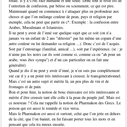
totale. Il y a UNE race humaine et une seule. Donc tout le reste est de
l’entretien de confusion, par bétise ou sciemment, ce qui est pire.
Maintenant quand on commence à s’attaquer plus en profondeur aux
choses et que l’on mélange couleur de peau, pays et religion par
exemple, cela ne peut que partir en c*. Exemple : la confusion entre
Arabes, Musulmans et Islamistes.
Il ne peut y avoir de l’inné sur quelque sujet que ce soit (on n’a
jamais vu un enfant de 2 ans "détester" par lui même un copain d’une
autre couleur ou lui demander sa religion ...). Donc c’est de l’acquis.
Soit par l’entourage (familial, amical ...), soit par l’expérience. (ie : je
n’aime pas les noirs car ils sont comme si, comme ca ou "ah pour un
arabe, vous êtes sympa") et d’un cas particulier on en fait une
généralité)
Quand je dis il ne peut y avoir d’inné, je n’en suis pas complètement
sur car il y a un point très intéressant à creuser, le transgénérationnel.
Mais c’est un autre sujet et mérite là, un peu plus de vin et de
fromages et de pain.
Bon et pour finir, la notion de bouc émissaire est très intéressante et
mérite d’être creusée tant elle colle à la peau du peuple juif. Mais est
ce nouveau ? Cela me rappelle la notion de Pharmakon des Grecs. Le
poison qui est aussi le remède et vice versa.
Mais le Pharmakon est aussi et surtout, celui que l’on jette en dehors
de la cité, que l’on bannit, en lui faisant porter tous les mots et en
pensant que cela ira mieux ensuite.