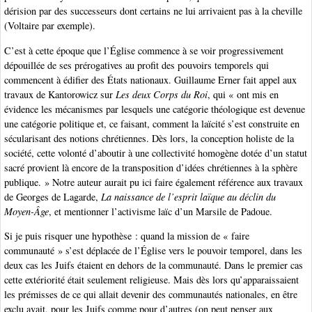
dérision par des successeurs dont certains ne lui arrivaient pas à la cheville
(Voltaire par exemple).
C’est à cette époque que l’Église commence à se voir progressivement
dépouillée de ses prérogatives au profit des pouvoirs temporels qui
commencent à édifier des États nationaux. Guillaume Erner fait appel aux
travaux de Kantorowicz sur
Les deux Corps du Roi
, qui « ont mis en
évidence les mécanismes par lesquels une catégorie théologique est devenue
une catégorie politique et, ce faisant, comment la laïcité s’est construite en
sécularisant des notions chrétiennes. Dès lors, la conception holiste de la
société, cette volonté d’aboutir à une collectivité homogène dotée d’un statut
sacré provient là encore de la transposition d’idées chrétiennes à la sphère
publique. » Notre auteur aurait pu ici faire également référence aux travaux
de Georges de Lagarde,
La naissance de l’esprit laïque au déclin du
Moyen-Âge
, et mentionner l’activisme laïc d’un Marsile de Padoue.
Si je puis risquer une hypothèse : quand la mission de « faire
communauté » s’est déplacée de l’Église vers le pouvoir temporel, dans les
deux cas les Juifs étaient en dehors de la communauté. Dans le premier cas
cette extériorité était seulement religieuse. Mais dès lors qu’apparaissaient
les prémisses de ce qui allait devenir des communautés nationales, en être
exclu avait, pour les Juifs comme pour d’autres (on peut penser aux