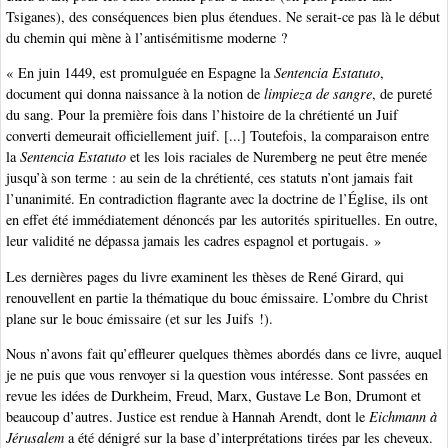
Tsiganes), des conséquences bien plus étendues. Ne serait-ce pas là le début
du chemin qui mène à l’antisémitisme moderne ?
« En juin 1449, est promulguée en Espagne la
Sentencia Estatuto
,
document qui donna naissance à la notion de
limpieza de sangre
, de pureté
du sang. Pour la première fois dans l’histoire de la chrétienté un Juif
converti demeurait officiellement juif. [...] Toutefois, la comparaison entre
la
Sentencia Estatuto
et les lois raciales de Nuremberg ne peut être menée
jusqu’à son terme : au sein de la chrétienté, ces statuts n’ont jamais fait
l’unanimité. En contradiction flagrante avec la doctrine de l’Église, ils ont
en effet été immédiatement dénoncés par les autorités spirituelles. En outre,
leur validité ne dépassa jamais les cadres espagnol et portugais. »
Les dernières pages du livre examinent les thèses de René Girard, qui
renouvellent en partie la thématique du bouc émissaire. L’ombre du Christ
plane sur le bouc émissaire (et sur les Juifs !).
Nous n’avons fait qu’effleurer quelques thèmes abordés dans ce livre, auquel
je ne puis que vous renvoyer si la question vous intéresse. Sont passées en
revue les idées de Durkheim, Freud, Marx, Gustave Le Bon, Drumont et
beaucoup d’autres. Justice est rendue à Hannah Arendt, dont le
Eichmann à
Jérusalem
a été dénigré sur la base d’interprétations tirées par les cheveux.