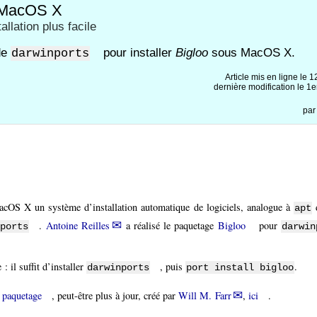
t MacOS X
allation plus facile
 de
pour installer
Bigloo
sous MacOS X.
darwinports
Article mis en ligne le
1
dernière modification le 
pa
MacOS X un système d’installation automatique de logiciels, analogue à
d
apt
.
Antoine Reilles
a réalisé le paquetage
Bigloo
pour
nports
darwin
: il suffit d’installer
, puis
.
darwinports
port install bigloo
e paquetage
, peut-être plus à jour, créé par
Will M. Farr
,
ici
.