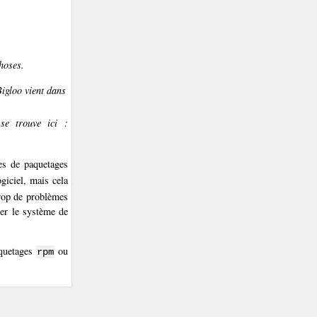
hoses.
igloo vient dans
se trouve ici :
es de paquetages
ogiciel, mais cela
trop de problèmes
ter le système de
aquetages
ou
rpm