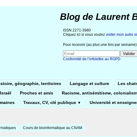
Blog de Laurent 
ISSN 2271-3980
Cliquez ici si vous voulez
visiter mon autre si
Pour recevoir (au plus une fois par semaine) 
Conformité de l’infolettre au RGPD
stoire, géographie, territoires
Langage et culture
Les chat
Israël
Proches et amis
Racisme, antisémitisme, colonialis
umaines
Travaux, CV, clé publique
Université et enseign
▼
rmatiques
Cours de bioinformatique au CNAM