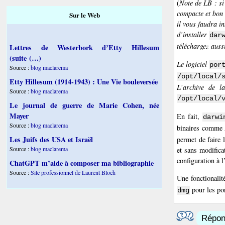
(
Note de LB : si
compacte et bon
Sur le Web
il vous faudra in
d’installer
dar
téléchargez auss
Lettres de Westerbork d’Etty Hillesum
(suite (…)
Le logiciel
por
Source :
blog maclarema
/opt/local/
Etty Hillesum (1914-1943) : Une Vie bouleversée
L’archive de l
Source :
blog maclarema
/opt/local/
Le journal de guerre de Marie Cohen, née
Mayer
En fait,
darwi
Source :
blog maclarema
binaires comme
Les Juifs des USA et Israël
permet de faire 
Source :
blog maclarema
et sans modifica
configuration à 
ChatGPT m’aide à composer ma bibliographie
Source :
Site professionnel de Laurent Bloch
Une fonctionali
pour les por
dmg
Répond