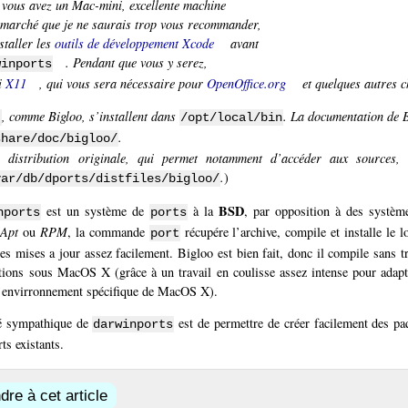
 vous avez un Mac-mini, excellente machine
 marché que je ne saurais trop vous recommander,
staller les
outils de développement Xcode
avant
. Pendant que vous y serez,
winports
i
X11
, qui vous sera nécessaire pour
OpenOffice.org
et quelques autres c
, comme Bigloo, s’installent dans
. La documentation de B
t
/opt/local/bin
.
share/doc/bigloo/
a distribution originale, qui permet notamment d’accéder aux sources, 
.
)
var/db/dports/distfiles/bigloo/
BSD
est un système de
à la
, par opposition à des systèm
nports
ports
Apt
ou
RPM
, la commande
récupére l’archive, compile et installe le l
port
les mises a jour assez facilement. Bigloo est bien fait, donc il compile sans 
tions sous MacOS X (grâce à un travail en coulisse assez intense pour adap
l’envirronnement spécifique de MacOS X).
té sympathique de
est de permettre de créer facilement des p
darwinports
ts existants.
re à cet article